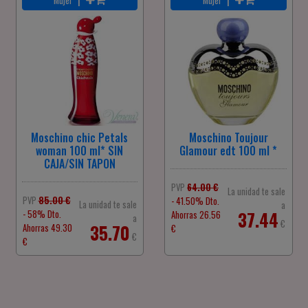
Mujer
Mujer
Moschino chic Petals
Moschino Toujour
woman 100 ml* SIN
Glamour edt 100 ml *
CAJA/SIN TAPON
PVP
64.00 €
La unidad te sale
PVP
85.00 €
- 41.50% Dto.
La unidad te sale
a
37.44
- 58% Dto.
Ahorras 26.56
a
€
35.70
Ahorras 49.30
€
€
€