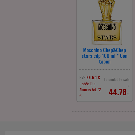
Moschino Chep&Chep
stars edp 100 ml * Con
tapon
PVP
99.50 €
La unidad te sale
- 55% Dto.
a
44.78
Ahorras 54.72
€
€