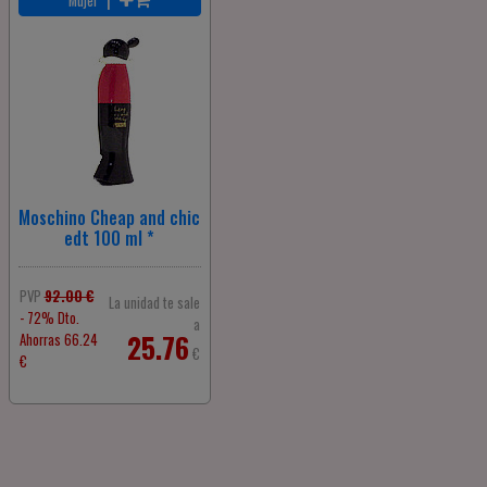
Mujer
Moschino Cheap and chic
edt 100 ml *
PVP
92.00 €
La unidad te sale
- 72% Dto.
a
25.76
Ahorras 66.24
€
€