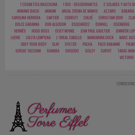
1 COSMETICA MASCULINA
·
1 DEO - DESODORANTES
·
2 SOLARES Y AUTO 
ARMAND BASSI
·
ARMANI
·
ARUAL CREMA DE MANOS
·
AZZARO
·
BABARIA
CAROLINA HERRERA
·
CARTIER
·
CERRUTI
·
CHLOÉ
·
CHRISTIAN DIOR
·
CLA
·
DOLCE GABANNA
·
DON ALGODON
·
DSQUARED2
·
DUNHILL
·
EISENBERG
·
·
HERMÈS
·
HUGO BOSS
·
ISSEY MIYAKE
·
JEAN PAUL GAULTIER
·
JENNIFER LO
LOEWE
·
LOLITA LEMPICKA
·
L`OREAL CABELLO
·
MANDARINA DUCK
·
MARC JAC
·
OBEY YOUR BODY
·
OLAY
·
OYSTER
·
PACHA
·
PACO RABANNE
·
PALMO
SERGIO TACCHINI
·
SHAKIRA
·
SHISEIDO
·
SISLEY
·
SURVIT
·
TABAC-MAN
VICTORIO
CONDICIONE