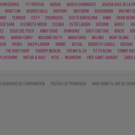
BRONCEDORES
·
777 OFERTAS
·
ADIDAS
·
ADOLFO DOMÍNGUEZ
·
AGATHA RUIZ DE LA P
·
BENETTON
·
BEVERLY HILLS
·
BIOPOINT
·
BIOTHERM
·
BOUCHERON
·
BRITNEY 
RINS
·
CLINIQUE
·
COTY
·
COURREGES
·
CUSTO BARCELONA
·
DANA
·
DAVID BECK
ELIE SAAB
·
ELIZABETH ARDEN
·
ESCADA
·
ESTÉE LAUDER
·
EUCERIN
·
GHOST
·
GI
PEZ
·
JESUS DEL POZO
·
JIMMY CHOO
·
JOHNSONS
·
JUICY COUTURE
·
KENZO
·
KÉ
OBS
·
MARIAH CAREY
·
MASSIMO DUTTI
·
MINIATURAS
·
MIU MIU
·
MONT BLANC
·
LIVE
·
PRADA
·
RALPH LAUREN
·
RIMMEL
·
RITUAL
·
ROBERTO CAVALLI
·
ROCHAS
·
THE BODY SHOP
·
THIERRY MUGLER
·
TIFFANY & CO
·
TITTO BLUNI
·
TOMMY HILF
 Y LUCCHINO
·
VIKTOR & ROLF
·
VITIS
·
WILKINSON
·
YVES SAINT LAURENT
·
ZADIG 
S GENERALES DE CONTRATACIÓN
·
POLÍTICA DE PRIVACIDAD
·
AVISO SOBRE EL USO DE COOKI