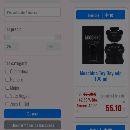
|
Hombre
Por precio
Por categoría
Cosmética
Moschino Toy Boy edp
100 ml
Hombre
Mujer
PVP
96.00 €
Sets Regalo
La unidad te sale
- 42.60% Dto.
a
Zona Outlet
55.10
Ahorras 40.90
€
€
Eliminar filtros de búsqueda
|