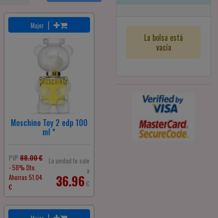
|
Mujer
La bolsa está
vacía
Moschino Toy 2 edp 100
ml *
PVP
88.00 €
La unidad te sale
- 58% Dto.
a
36.96
Ahorras 51.04
€
€
|