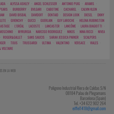
RADA
·
ALYSSA ASHLEY
·
ANGEL SCHLESSER
·
ANTONIO PUIG
·
ARAMIS
·
SPEARS
·
BURBERRY
·
BVLGARI
·
CABOTINE
·
CACHAREL
·
CALVIN KLEIN
·
HAM
·
DAVID BISBAL
·
DAVIDOFF
·
DENTAID
·
DESIGN LOOK
·
DIESEL
·
DKNY
LLETE
·
GIVENCHY
·
GUCCI
·
GUERLAIN
·
GUY LAROCHE
·
HELENA RUBINSTEIN
RASTASE
·
L'ORÉAL
·
LACOSTE
·
LANCASTER
·
LANCÔME
·
LAURA BIAGIOTTI
·
MOSCHINO
·
MYRURGIA
·
NARCISO RODRIGUEZ
·
NIKOS
·
NINA RICCI
·
NIVEA
·
ROGER&GALLET
·
SANS SAUCIS
·
SARAH JESSICA PARKER
·
SCALPERS
·
IGER
·
TOUS
·
TRUSSARDI
·
ULTIMA
·
VALENTINO
·
VERSACE
·
VIALES
·
& VOLTAIRE
ES EN LA WEB
Poligono Industrial Riera de Caldas S/N
08184 Palau de Plegamans
Barcelona (Spain)
Tel. +34 622 902 264
eiffel1418@gmail.com