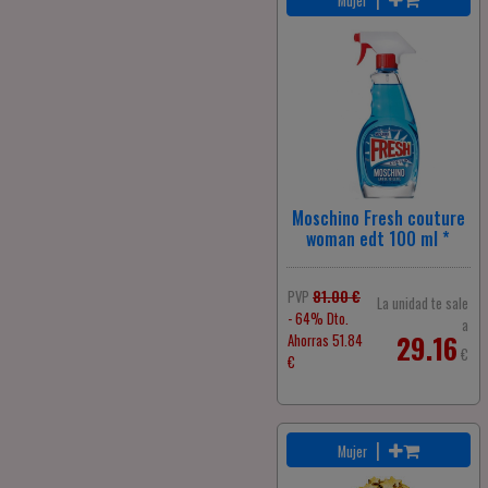
Mujer
Moschino Fresh couture
woman edt 100 ml *
PVP
81.00 €
La unidad te sale
- 64% Dto.
a
29.16
Ahorras 51.84
€
€
|
Mujer