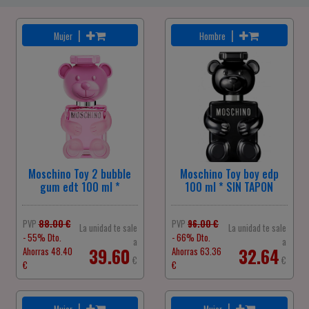
|
|
Mujer
Hombre
Moschino Toy 2 bubble
Moschino Toy boy edp
gum edt 100 ml *
100 ml * SIN TAPON
PVP
88.00 €
PVP
96.00 €
La unidad te sale
La unidad te sale
- 55% Dto.
- 66% Dto.
a
a
39.60
32.64
Ahorras 48.40
Ahorras 63.36
€
€
€
€
|
|