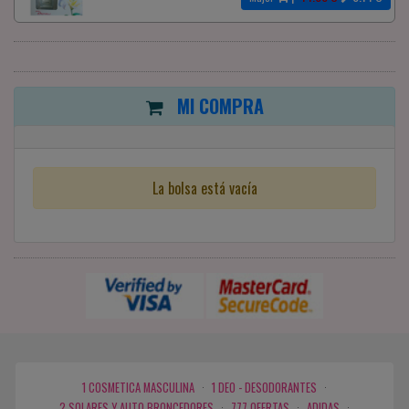
MI COMPRA
La bolsa está vacía
1 COSMETICA MASCULINA
·
1 DEO - DESODORANTES
·
2 SOLARES Y AUTO BRONCEDORES
·
777 OFERTAS
·
ADIDAS
·