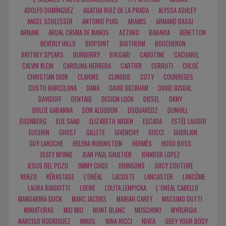
ADOLFO DOMÍNGUEZ
·
AGATHA RUIZ DE LA PRADA
·
ALYSSA ASHLEY
·
ANGEL SCHLESSER
·
ANTONIO PUIG
·
ARAMIS
·
ARMAND BASSI
·
ARMANI
·
ARUAL CREMA DE MANOS
·
AZZARO
·
BABARIA
·
BENETTON
·
BEVERLY HILLS
·
BIOPOINT
·
BIOTHERM
·
BOUCHERON
·
BRITNEY SPEARS
·
BURBERRY
·
BVLGARI
·
CABOTINE
·
CACHAREL
·
CALVIN KLEIN
·
CAROLINA HERRERA
·
CARTIER
·
CERRUTI
·
CHLOÉ
·
CHRISTIAN DIOR
·
CLARINS
·
CLINIQUE
·
COTY
·
COURREGES
·
CUSTO BARCELONA
·
DANA
·
DAVID BECKHAM
·
DAVID BISBAL
·
DAVIDOFF
·
DENTAID
·
DESIGN LOOK
·
DIESEL
·
DKNY
·
DOLCE GABANNA
·
DON ALGODON
·
DSQUARED2
·
DUNHILL
·
EISENBERG
·
ELIE SAAB
·
ELIZABETH ARDEN
·
ESCADA
·
ESTÉE LAUDER
·
EUCERIN
·
GHOST
·
GILLETE
·
GIVENCHY
·
GUCCI
·
GUERLAIN
·
GUY LAROCHE
·
HELENA RUBINSTEIN
·
HERMÈS
·
HUGO BOSS
·
ISSEY MIYAKE
·
JEAN PAUL GAULTIER
·
JENNIFER LOPEZ
·
JESUS DEL POZO
·
JIMMY CHOO
·
JOHNSONS
·
JUICY COUTURE
·
KENZO
·
KÉRASTASE
·
L'ORÉAL
·
LACOSTE
·
LANCASTER
·
LANCÔME
·
LAURA BIAGIOTTI
·
LOEWE
·
LOLITA LEMPICKA
·
L`OREAL CABELLO
·
MANDARINA DUCK
·
MARC JACOBS
·
MARIAH CAREY
·
MASSIMO DUTTI
·
MINIATURAS
·
MIU MIU
·
MONT BLANC
·
MOSCHINO
·
MYRURGIA
·
NARCISO RODRIGUEZ
·
NIKOS
·
NINA RICCI
·
NIVEA
·
OBEY YOUR BODY