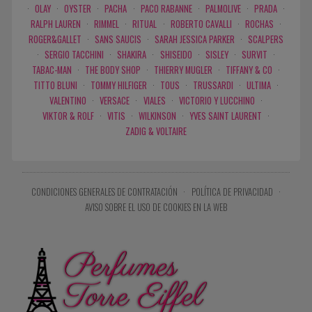
·
OLAY
·
OYSTER
·
PACHA
·
PACO RABANNE
·
PALMOLIVE
·
PRADA
·
RALPH LAUREN
·
RIMMEL
·
RITUAL
·
ROBERTO CAVALLI
·
ROCHAS
·
ROGER&GALLET
·
SANS SAUCIS
·
SARAH JESSICA PARKER
·
SCALPERS
·
SERGIO TACCHINI
·
SHAKIRA
·
SHISEIDO
·
SISLEY
·
SURVIT
·
TABAC-MAN
·
THE BODY SHOP
·
THIERRY MUGLER
·
TIFFANY & CO
·
TITTO BLUNI
·
TOMMY HILFIGER
·
TOUS
·
TRUSSARDI
·
ULTIMA
·
VALENTINO
·
VERSACE
·
VIALES
·
VICTORIO Y LUCCHINO
·
VIKTOR & ROLF
·
VITIS
·
WILKINSON
·
YVES SAINT LAURENT
·
ZADIG & VOLTAIRE
CONDICIONES GENERALES DE CONTRATACIÓN
·
POLÍTICA DE PRIVACIDAD
·
AVISO SOBRE EL USO DE COOKIES EN LA WEB