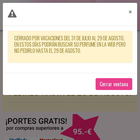
×
CERRADO POR VACACIONES DEL 31 DE JULIO AL 29 DE AGOSTO,
CERRADO POR VACACIONES DEL 31
EN ESTOS DÍAS PODRÁN BUSCAR SU PERFUME EN LA WEB PERO
NO PEDIRLO HASTA EL 29 DE AGOSTO.
DE JULIO AL 29 DE AGOSTO, EN
ESTOS DÍAS PODRÁN BUSCAR SU
PERFUME EN LA WEB PERO NO
Cerrar ventana
PEDIRLO HASTA EL 29 DE AGOSTO.