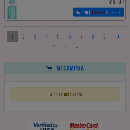
100 ml *
|
110.00 €
39.60
€
Mujer
1
2
3
4
5
6
7
8
9
10
11
›
»
MI COMPRA
La bolsa está vacía