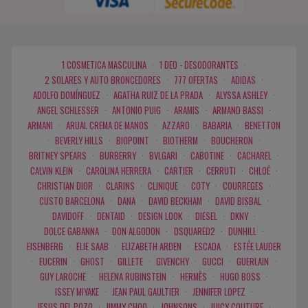
1 COSMETICA MASCULINA
·
1 DEO - DESODORANTES
·
2 SOLARES Y AUTO BRONCEDORES
·
777 OFERTAS
·
ADIDAS
·
ADOLFO DOMÍNGUEZ
·
AGATHA RUIZ DE LA PRADA
·
ALYSSA ASHLEY
·
ANGEL SCHLESSER
·
ANTONIO PUIG
·
ARAMIS
·
ARMAND BASSI
·
ARMANI
·
ARUAL CREMA DE MANOS
·
AZZARO
·
BABARIA
·
BENETTON
·
BEVERLY HILLS
·
BIOPOINT
·
BIOTHERM
·
BOUCHERON
·
BRITNEY SPEARS
·
BURBERRY
·
BVLGARI
·
CABOTINE
·
CACHAREL
·
CALVIN KLEIN
·
CAROLINA HERRERA
·
CARTIER
·
CERRUTI
·
CHLOÉ
·
CHRISTIAN DIOR
·
CLARINS
·
CLINIQUE
·
COTY
·
COURREGES
·
CUSTO BARCELONA
·
DANA
·
DAVID BECKHAM
·
DAVID BISBAL
·
DAVIDOFF
·
DENTAID
·
DESIGN LOOK
·
DIESEL
·
DKNY
·
DOLCE GABANNA
·
DON ALGODON
·
DSQUARED2
·
DUNHILL
·
EISENBERG
·
ELIE SAAB
·
ELIZABETH ARDEN
·
ESCADA
·
ESTÉE LAUDER
·
EUCERIN
·
GHOST
·
GILLETE
·
GIVENCHY
·
GUCCI
·
GUERLAIN
·
GUY LAROCHE
·
HELENA RUBINSTEIN
·
HERMÈS
·
HUGO BOSS
·
ISSEY MIYAKE
·
JEAN PAUL GAULTIER
·
JENNIFER LOPEZ
·
JESUS DEL POZO
·
JIMMY CHOO
·
JOHNSONS
·
JUICY COUTURE
·