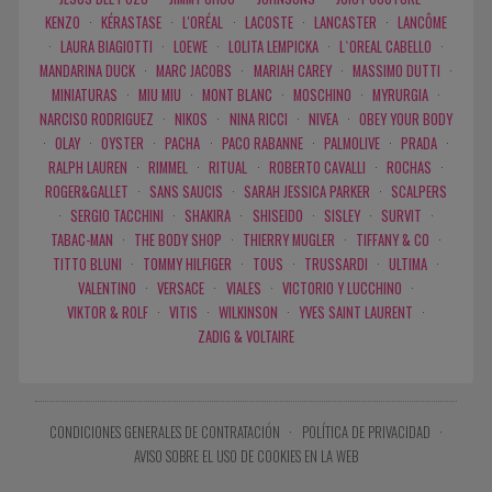
KENZO
·
KÉRASTASE
·
L'ORÉAL
·
LACOSTE
·
LANCASTER
·
LANCÔME
·
LAURA BIAGIOTTI
·
LOEWE
·
LOLITA LEMPICKA
·
L`OREAL CABELLO
·
MANDARINA DUCK
·
MARC JACOBS
·
MARIAH CAREY
·
MASSIMO DUTTI
·
MINIATURAS
·
MIU MIU
·
MONT BLANC
·
MOSCHINO
·
MYRURGIA
·
NARCISO RODRIGUEZ
·
NIKOS
·
NINA RICCI
·
NIVEA
·
OBEY YOUR BODY
·
OLAY
·
OYSTER
·
PACHA
·
PACO RABANNE
·
PALMOLIVE
·
PRADA
·
RALPH LAUREN
·
RIMMEL
·
RITUAL
·
ROBERTO CAVALLI
·
ROCHAS
·
ROGER&GALLET
·
SANS SAUCIS
·
SARAH JESSICA PARKER
·
SCALPERS
·
SERGIO TACCHINI
·
SHAKIRA
·
SHISEIDO
·
SISLEY
·
SURVIT
·
TABAC-MAN
·
THE BODY SHOP
·
THIERRY MUGLER
·
TIFFANY & CO
·
TITTO BLUNI
·
TOMMY HILFIGER
·
TOUS
·
TRUSSARDI
·
ULTIMA
·
VALENTINO
·
VERSACE
·
VIALES
·
VICTORIO Y LUCCHINO
·
VIKTOR & ROLF
·
VITIS
·
WILKINSON
·
YVES SAINT LAURENT
·
ZADIG & VOLTAIRE
CONDICIONES GENERALES DE CONTRATACIÓN
·
POLÍTICA DE PRIVACIDAD
·
AVISO SOBRE EL USO DE COOKIES EN LA WEB