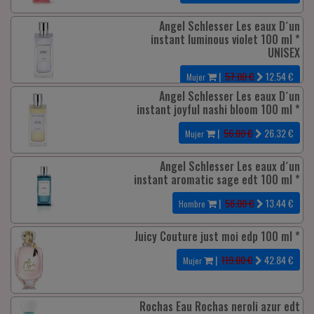
Angel Schlesser Les eaux D´un
instant luminous violet 100 ml *
UNISEX
|
57.00 €
12.54
€
Mujer
Angel Schlesser Les eaux D´un
instant joyful nashi bloom 100 ml *
|
56.00 €
26.32
€
Mujer
Angel Schlesser Les eaux d´un
instant aromatic sage edt 100 ml *
|
56.00 €
13.44
€
Hombre
Juicy Couture just moi edp 100 ml *
|
119.00 €
42.84
€
Mujer
Rochas Eau Rochas neroli azur edt