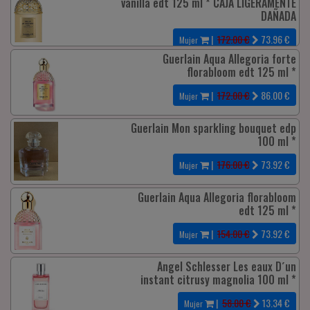
vanilla edt 125 ml * CAJA LIGERAMENTE
DAÑADA
|
172.00 €
73.96
€
Mujer
Guerlain Aqua Allegoria forte
florabloom edt 125 ml *
|
172.00 €
86.00
€
Mujer
Guerlain Mon sparkling bouquet edp
100 ml *
|
176.00 €
73.92
€
Mujer
Guerlain Aqua Allegoria florabloom
edt 125 ml *
|
154.00 €
73.92
€
Mujer
Angel Schlesser Les eaux D´un
instant citrusy magnolia 100 ml *
|
58.00 €
13.34
€
Mujer