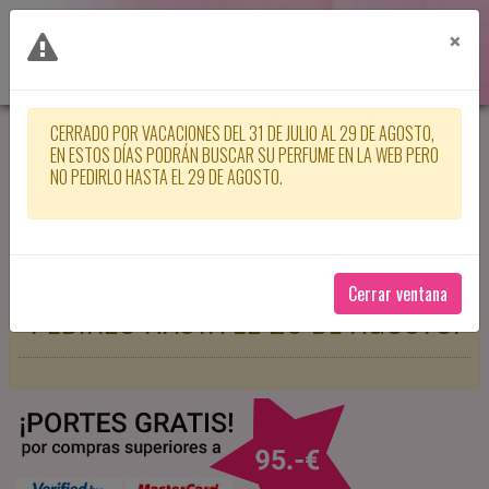
×
CERRADO POR VACACIONES DEL 31 DE JULIO AL 29 DE AGOSTO,
CERRADO POR VACACIONES DEL 31
EN ESTOS DÍAS PODRÁN BUSCAR SU PERFUME EN LA WEB PERO
NO PEDIRLO HASTA EL 29 DE AGOSTO.
DE JULIO AL 29 DE AGOSTO, EN
ESTOS DÍAS PODRÁN BUSCAR SU
PERFUME EN LA WEB PERO NO
Cerrar ventana
PEDIRLO HASTA EL 29 DE AGOSTO.