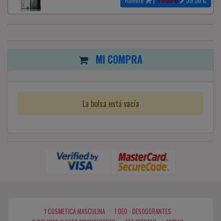
Hombre
MI COMPRA
La bolsa está vacía
1 COSMETICA MASCULINA
·
1 DEO - DESODORANTES
·