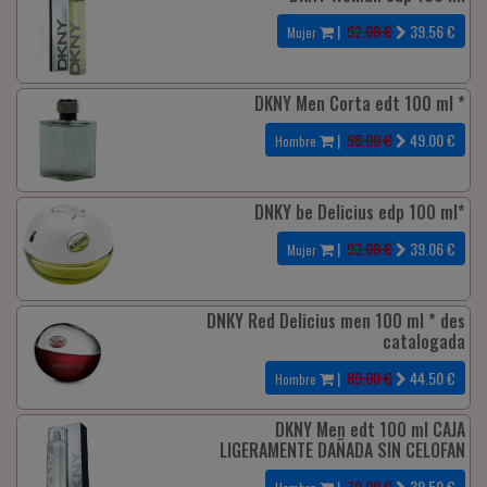
|
92.00 €
39.56
€
Mujer
DKNY Men Corta edt 100 ml *
|
98.00 €
49.00
€
Hombre
DNKY be Delicius edp 100 ml*
|
93.00 €
39.06
€
Mujer
DNKY Red Delicius men 100 ml * des
catalogada
|
89.00 €
44.50
€
Hombre
DKNY Men edt 100 ml CAJA
LIGERAMENTE DAÑADA SIN CELOFAN
|
79.00 €
39.50
€