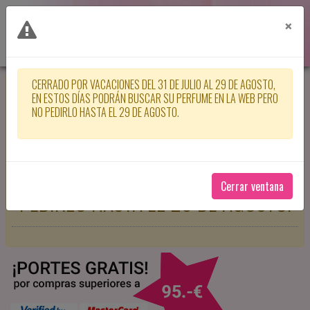
×
CERRADO POR VACACIONES DEL 31 DE JULIO AL 29 DE AGOSTO,
CERRADO POR VACACIONES DEL 31
EN ESTOS DÍAS PODRÁN BUSCAR SU PERFUME EN LA WEB PERO
NO PEDIRLO HASTA EL 29 DE AGOSTO.
DE JULIO AL 29 DE AGOSTO, EN
ESTOS DÍAS PODRÁN BUSCAR SU
PERFUME EN LA WEB PERO NO
Cerrar ventana
PEDIRLO HASTA EL 29 DE AGOSTO.