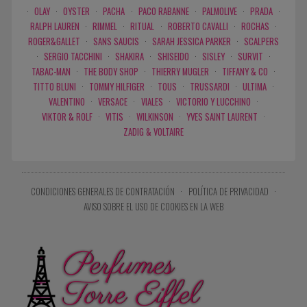
·
OLAY
·
OYSTER
·
PACHA
·
PACO RABANNE
·
PALMOLIVE
·
PRADA
·
RALPH LAUREN
·
RIMMEL
·
RITUAL
·
ROBERTO CAVALLI
·
ROCHAS
·
ROGER&GALLET
·
SANS SAUCIS
·
SARAH JESSICA PARKER
·
SCALPERS
·
SERGIO TACCHINI
·
SHAKIRA
·
SHISEIDO
·
SISLEY
·
SURVIT
·
TABAC-MAN
·
THE BODY SHOP
·
THIERRY MUGLER
·
TIFFANY & CO
·
TITTO BLUNI
·
TOMMY HILFIGER
·
TOUS
·
TRUSSARDI
·
ULTIMA
·
VALENTINO
·
VERSACE
·
VIALES
·
VICTORIO Y LUCCHINO
·
VIKTOR & ROLF
·
VITIS
·
WILKINSON
·
YVES SAINT LAURENT
·
ZADIG & VOLTAIRE
CONDICIONES GENERALES DE CONTRATACIÓN
·
POLÍTICA DE PRIVACIDAD
·
AVISO SOBRE EL USO DE COOKIES EN LA WEB