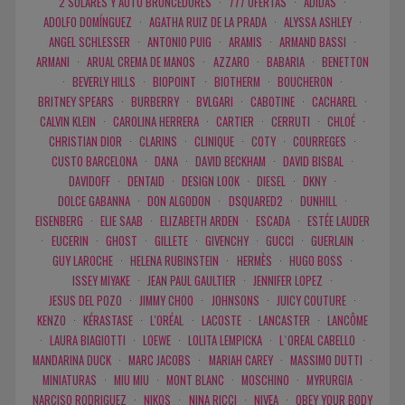
2 SOLARES Y AUTO BRONCEDORES
·
777 OFERTAS
·
ADIDAS
·
ADOLFO DOMÍNGUEZ
·
AGATHA RUIZ DE LA PRADA
·
ALYSSA ASHLEY
·
ANGEL SCHLESSER
·
ANTONIO PUIG
·
ARAMIS
·
ARMAND BASSI
·
ARMANI
·
ARUAL CREMA DE MANOS
·
AZZARO
·
BABARIA
·
BENETTON
·
BEVERLY HILLS
·
BIOPOINT
·
BIOTHERM
·
BOUCHERON
·
BRITNEY SPEARS
·
BURBERRY
·
BVLGARI
·
CABOTINE
·
CACHAREL
·
CALVIN KLEIN
·
CAROLINA HERRERA
·
CARTIER
·
CERRUTI
·
CHLOÉ
·
CHRISTIAN DIOR
·
CLARINS
·
CLINIQUE
·
COTY
·
COURREGES
·
CUSTO BARCELONA
·
DANA
·
DAVID BECKHAM
·
DAVID BISBAL
·
DAVIDOFF
·
DENTAID
·
DESIGN LOOK
·
DIESEL
·
DKNY
·
DOLCE GABANNA
·
DON ALGODON
·
DSQUARED2
·
DUNHILL
·
EISENBERG
·
ELIE SAAB
·
ELIZABETH ARDEN
·
ESCADA
·
ESTÉE LAUDER
·
EUCERIN
·
GHOST
·
GILLETE
·
GIVENCHY
·
GUCCI
·
GUERLAIN
·
GUY LAROCHE
·
HELENA RUBINSTEIN
·
HERMÈS
·
HUGO BOSS
·
ISSEY MIYAKE
·
JEAN PAUL GAULTIER
·
JENNIFER LOPEZ
·
JESUS DEL POZO
·
JIMMY CHOO
·
JOHNSONS
·
JUICY COUTURE
·
KENZO
·
KÉRASTASE
·
L'ORÉAL
·
LACOSTE
·
LANCASTER
·
LANCÔME
·
LAURA BIAGIOTTI
·
LOEWE
·
LOLITA LEMPICKA
·
L`OREAL CABELLO
·
MANDARINA DUCK
·
MARC JACOBS
·
MARIAH CAREY
·
MASSIMO DUTTI
·
MINIATURAS
·
MIU MIU
·
MONT BLANC
·
MOSCHINO
·
MYRURGIA
·
NARCISO RODRIGUEZ
·
NIKOS
·
NINA RICCI
·
NIVEA
·
OBEY YOUR BODY