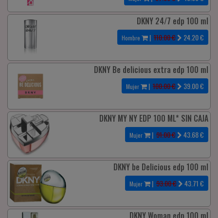
DKNY 24/7 edp 100 ml
|
110.00 €
24.20
€
Hombre
DKNY Be delicious extra edp 100 ml
|
100.00 €
39.00
€
Mujer
DKNY MY NY EDP 100 ML* SIN CAJA
|
91.00 €
43.68
€
Mujer
DKNY be Delicious edp 100 ml
|
93.00 €
43.71
€
Mujer
DKNY Woman edp 100 ml