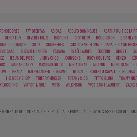
BRONCEDORES
·
777 OFERTAS
·
ADIDAS
·
ADOLFO DOMÍNGUEZ
·
AGATHA RUIZ DE LA P
·
BENETTON
·
BEVERLY HILLS
·
BIOPOINT
·
BIOTHERM
·
BOUCHERON
·
BRITNEY 
RINS
·
CLINIQUE
·
COTY
·
COURREGES
·
CUSTO BARCELONA
·
DANA
·
DAVID BECK
ELIE SAAB
·
ELIZABETH ARDEN
·
ESCADA
·
ESTÉE LAUDER
·
EUCERIN
·
GHOST
·
GI
PEZ
·
JESUS DEL POZO
·
JIMMY CHOO
·
JOHNSONS
·
JUICY COUTURE
·
KENZO
·
KÉ
OBS
·
MARIAH CAREY
·
MASSIMO DUTTI
·
MINIATURAS
·
MIU MIU
·
MONT BLANC
·
LIVE
·
PRADA
·
RALPH LAUREN
·
RIMMEL
·
RITUAL
·
ROBERTO CAVALLI
·
ROCHAS
·
THE BODY SHOP
·
THIERRY MUGLER
·
TIFFANY & CO
·
TITTO BLUNI
·
TOMMY HILF
 Y LUCCHINO
·
VIKTOR & ROLF
·
VITIS
·
WILKINSON
·
YVES SAINT LAURENT
·
ZADIG 
S GENERALES DE CONTRATACIÓN
·
POLÍTICA DE PRIVACIDAD
·
AVISO SOBRE EL USO DE COOKI