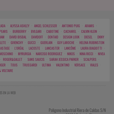
RADA
·
ALYSSA ASHLEY
·
ANGEL SCHLESSER
·
ANTONIO PUIG
·
ARAMIS
·
SPEARS
·
BURBERRY
·
BVLGARI
·
CABOTINE
·
CACHAREL
·
CALVIN KLEIN
·
HAM
·
DAVID BISBAL
·
DAVIDOFF
·
DENTAID
·
DESIGN LOOK
·
DIESEL
·
DKNY
LLETE
·
GIVENCHY
·
GUCCI
·
GUERLAIN
·
GUY LAROCHE
·
HELENA RUBINSTEIN
RASTASE
·
L'ORÉAL
·
LACOSTE
·
LANCASTER
·
LANCÔME
·
LAURA BIAGIOTTI
·
MOSCHINO
·
MYRURGIA
·
NARCISO RODRIGUEZ
·
NIKOS
·
NINA RICCI
·
NIVEA
·
ROGER&GALLET
·
SANS SAUCIS
·
SARAH JESSICA PARKER
·
SCALPERS
·
IGER
·
TOUS
·
TRUSSARDI
·
ULTIMA
·
VALENTINO
·
VERSACE
·
VIALES
·
& VOLTAIRE
ES EN LA WEB
Poligono Industrial Riera de Caldas S/N