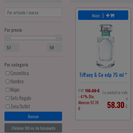
|
Mujer
Por precio
Por categoría
Cosmética
Tiffany & Co edp 75 ml *
Hombre
Mujer
PVP
110.00 €
La unidad te sale
- 47% Dto.
Sets Regalo
a
58.30
Ahorras 51.70
Zona Outlet
€
€
Eliminar filtros de búsqueda