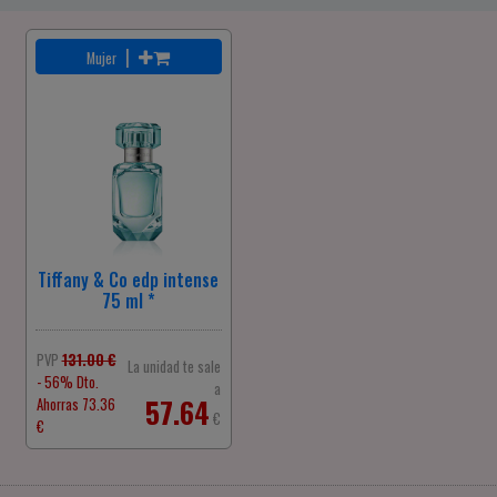
|
Mujer
Tiffany & Co edp intense
75 ml *
PVP
131.00 €
La unidad te sale
- 56% Dto.
a
57.64
Ahorras 73.36
€
€