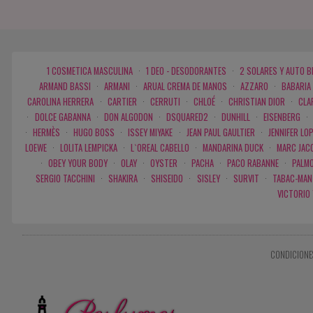
1 COSMETICA MASCULINA
·
1 DEO - DESODORANTES
·
2 SOLARES Y AUTO 
ARMAND BASSI
·
ARMANI
·
ARUAL CREMA DE MANOS
·
AZZARO
·
BABARIA
CAROLINA HERRERA
·
CARTIER
·
CERRUTI
·
CHLOÉ
·
CHRISTIAN DIOR
·
CLA
·
DOLCE GABANNA
·
DON ALGODON
·
DSQUARED2
·
DUNHILL
·
EISENBERG
·
·
HERMÈS
·
HUGO BOSS
·
ISSEY MIYAKE
·
JEAN PAUL GAULTIER
·
JENNIFER LO
LOEWE
·
LOLITA LEMPICKA
·
L`OREAL CABELLO
·
MANDARINA DUCK
·
MARC JAC
·
OBEY YOUR BODY
·
OLAY
·
OYSTER
·
PACHA
·
PACO RABANNE
·
PALMO
SERGIO TACCHINI
·
SHAKIRA
·
SHISEIDO
·
SISLEY
·
SURVIT
·
TABAC-MAN
VICTORIO
CONDICIONE