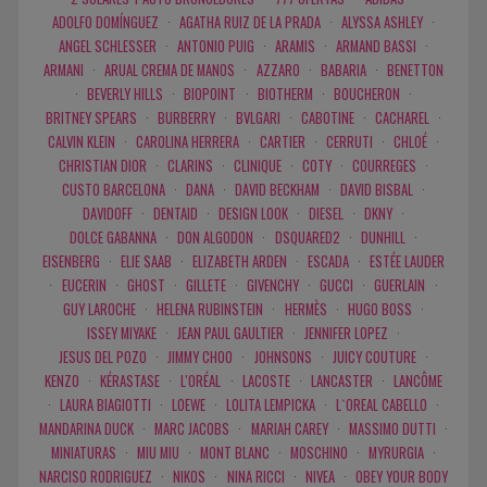
ADOLFO DOMÍNGUEZ
·
AGATHA RUIZ DE LA PRADA
·
ALYSSA ASHLEY
·
ANGEL SCHLESSER
·
ANTONIO PUIG
·
ARAMIS
·
ARMAND BASSI
·
ARMANI
·
ARUAL CREMA DE MANOS
·
AZZARO
·
BABARIA
·
BENETTON
·
BEVERLY HILLS
·
BIOPOINT
·
BIOTHERM
·
BOUCHERON
·
BRITNEY SPEARS
·
BURBERRY
·
BVLGARI
·
CABOTINE
·
CACHAREL
·
CALVIN KLEIN
·
CAROLINA HERRERA
·
CARTIER
·
CERRUTI
·
CHLOÉ
·
CHRISTIAN DIOR
·
CLARINS
·
CLINIQUE
·
COTY
·
COURREGES
·
CUSTO BARCELONA
·
DANA
·
DAVID BECKHAM
·
DAVID BISBAL
·
DAVIDOFF
·
DENTAID
·
DESIGN LOOK
·
DIESEL
·
DKNY
·
DOLCE GABANNA
·
DON ALGODON
·
DSQUARED2
·
DUNHILL
·
EISENBERG
·
ELIE SAAB
·
ELIZABETH ARDEN
·
ESCADA
·
ESTÉE LAUDER
·
EUCERIN
·
GHOST
·
GILLETE
·
GIVENCHY
·
GUCCI
·
GUERLAIN
·
GUY LAROCHE
·
HELENA RUBINSTEIN
·
HERMÈS
·
HUGO BOSS
·
ISSEY MIYAKE
·
JEAN PAUL GAULTIER
·
JENNIFER LOPEZ
·
JESUS DEL POZO
·
JIMMY CHOO
·
JOHNSONS
·
JUICY COUTURE
·
KENZO
·
KÉRASTASE
·
L'ORÉAL
·
LACOSTE
·
LANCASTER
·
LANCÔME
·
LAURA BIAGIOTTI
·
LOEWE
·
LOLITA LEMPICKA
·
L`OREAL CABELLO
·
MANDARINA DUCK
·
MARC JACOBS
·
MARIAH CAREY
·
MASSIMO DUTTI
·
MINIATURAS
·
MIU MIU
·
MONT BLANC
·
MOSCHINO
·
MYRURGIA
·
NARCISO RODRIGUEZ
·
NIKOS
·
NINA RICCI
·
NIVEA
·
OBEY YOUR BODY