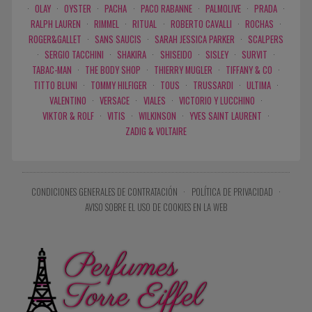
·
OLAY
·
OYSTER
·
PACHA
·
PACO RABANNE
·
PALMOLIVE
·
PRADA
·
RALPH LAUREN
·
RIMMEL
·
RITUAL
·
ROBERTO CAVALLI
·
ROCHAS
·
ROGER&GALLET
·
SANS SAUCIS
·
SARAH JESSICA PARKER
·
SCALPERS
·
SERGIO TACCHINI
·
SHAKIRA
·
SHISEIDO
·
SISLEY
·
SURVIT
·
TABAC-MAN
·
THE BODY SHOP
·
THIERRY MUGLER
·
TIFFANY & CO
·
TITTO BLUNI
·
TOMMY HILFIGER
·
TOUS
·
TRUSSARDI
·
ULTIMA
·
VALENTINO
·
VERSACE
·
VIALES
·
VICTORIO Y LUCCHINO
·
VIKTOR & ROLF
·
VITIS
·
WILKINSON
·
YVES SAINT LAURENT
·
ZADIG & VOLTAIRE
CONDICIONES GENERALES DE CONTRATACIÓN
·
POLÍTICA DE PRIVACIDAD
·
AVISO SOBRE EL USO DE COOKIES EN LA WEB