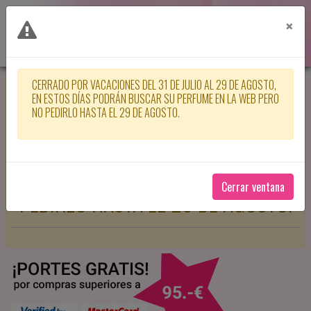
×
CERRADO POR VACACIONES DEL 31 DE JULIO AL 29 DE AGOSTO,
CERRADO POR VACACIONES DEL 31
EN ESTOS DÍAS PODRÁN BUSCAR SU PERFUME EN LA WEB PERO
NO PEDIRLO HASTA EL 29 DE AGOSTO.
DE JULIO AL 29 DE AGOSTO, EN
ESTOS DÍAS PODRÁN BUSCAR SU
PERFUME EN LA WEB PERO NO
Cerrar ventana
PEDIRLO HASTA EL 29 DE AGOSTO.