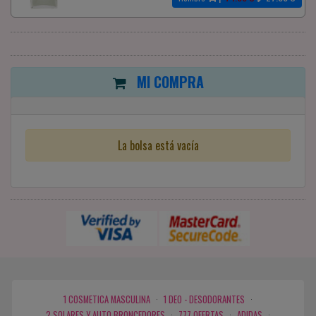
MI COMPRA
La bolsa está vacía
1 COSMETICA MASCULINA
·
1 DEO - DESODORANTES
·
2 SOLARES Y AUTO BRONCEDORES
·
777 OFERTAS
·
ADIDAS
·