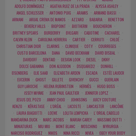
ADOLFO DOMÍNGUEZ
·
AGATHA RUIZ DE LA PRADA
·
ALYSSA ASHLEY
·
ANGEL SCHLESSER
·
ANTONIO PUIG
·
ARAMIS
·
ARMAND BASSI
·
ARMANI
·
ARUAL CREMA DE MANOS
·
AZZARO
·
BABARIA
·
BENETTON
·
BEVERLY HILLS
·
BIOPOINT
·
BIOTHERM
·
BOUCHERON
·
BRITNEY SPEARS
·
BURBERRY
·
BVLGARI
·
CABOTINE
·
CACHAREL
·
CALVIN KLEIN
·
CAROLINA HERRERA
·
CARTIER
·
CERRUTI
·
CHLOÉ
·
CHRISTIAN DIOR
·
CLARINS
·
CLINIQUE
·
COTY
·
COURREGES
·
CUSTO BARCELONA
·
DANA
·
DAVID BECKHAM
·
DAVID BISBAL
·
DAVIDOFF
·
DENTAID
·
DESIGN LOOK
·
DIESEL
·
DKNY
·
DOLCE GABANNA
·
DON ALGODON
·
DSQUARED2
·
DUNHILL
·
EISENBERG
·
ELIE SAAB
·
ELIZABETH ARDEN
·
ESCADA
·
ESTÉE LAUDER
·
EUCERIN
·
GHOST
·
GILLETE
·
GIVENCHY
·
GUCCI
·
GUERLAIN
·
GUY LAROCHE
·
HELENA RUBINSTEIN
·
HERMÈS
·
HUGO BOSS
·
ISSEY MIYAKE
·
JEAN PAUL GAULTIER
·
JENNIFER LOPEZ
·
JESUS DEL POZO
·
JIMMY CHOO
·
JOHNSONS
·
JUICY COUTURE
·
KENZO
·
KÉRASTASE
·
L'ORÉAL
·
LACOSTE
·
LANCASTER
·
LANCÔME
·
LAURA BIAGIOTTI
·
LOEWE
·
LOLITA LEMPICKA
·
L`OREAL CABELLO
·
MANDARINA DUCK
·
MARC JACOBS
·
MARIAH CAREY
·
MASSIMO DUTTI
·
MINIATURAS
·
MIU MIU
·
MONT BLANC
·
MOSCHINO
·
MYRURGIA
·
NARCISO RODRIGUEZ
·
NIKOS
·
NINA RICCI
·
NIVEA
·
OBEY YOUR BODY