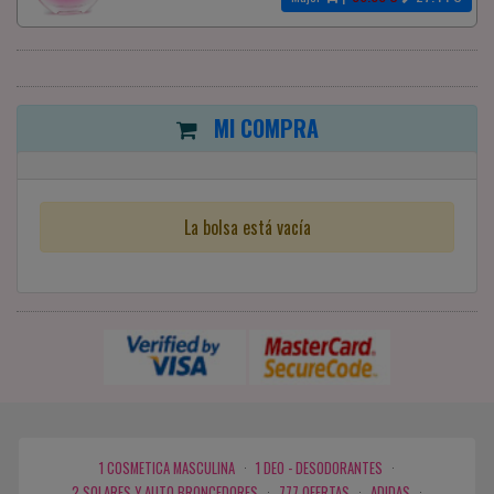
MI COMPRA
La bolsa está vacía
1 COSMETICA MASCULINA
·
1 DEO - DESODORANTES
·
2 SOLARES Y AUTO BRONCEDORES
·
777 OFERTAS
·
ADIDAS
·