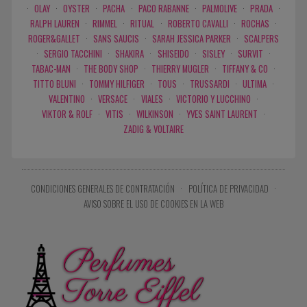
·
OLAY
·
OYSTER
·
PACHA
·
PACO RABANNE
·
PALMOLIVE
·
PRADA
·
RALPH LAUREN
·
RIMMEL
·
RITUAL
·
ROBERTO CAVALLI
·
ROCHAS
·
ROGER&GALLET
·
SANS SAUCIS
·
SARAH JESSICA PARKER
·
SCALPERS
·
SERGIO TACCHINI
·
SHAKIRA
·
SHISEIDO
·
SISLEY
·
SURVIT
·
TABAC-MAN
·
THE BODY SHOP
·
THIERRY MUGLER
·
TIFFANY & CO
·
TITTO BLUNI
·
TOMMY HILFIGER
·
TOUS
·
TRUSSARDI
·
ULTIMA
·
VALENTINO
·
VERSACE
·
VIALES
·
VICTORIO Y LUCCHINO
·
VIKTOR & ROLF
·
VITIS
·
WILKINSON
·
YVES SAINT LAURENT
·
ZADIG & VOLTAIRE
CONDICIONES GENERALES DE CONTRATACIÓN
·
POLÍTICA DE PRIVACIDAD
·
AVISO SOBRE EL USO DE COOKIES EN LA WEB