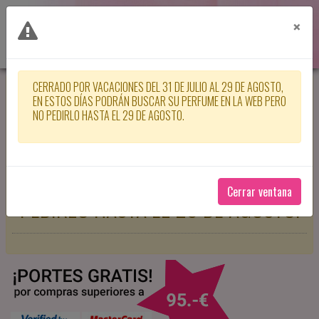
×
CERRADO POR VACACIONES DEL 31 DE JULIO AL 29 DE AGOSTO,
CERRADO POR VACACIONES DEL 31
EN ESTOS DÍAS PODRÁN BUSCAR SU PERFUME EN LA WEB PERO
NO PEDIRLO HASTA EL 29 DE AGOSTO.
DE JULIO AL 29 DE AGOSTO, EN
ESTOS DÍAS PODRÁN BUSCAR SU
PERFUME EN LA WEB PERO NO
Cerrar ventana
PEDIRLO HASTA EL 29 DE AGOSTO.