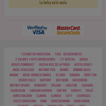
La bolsa está vacía
1 COSMETICA MASCULINA
·
1 DEO - DESODORANTES
·
2 SOLARES Y AUTO BRONCEDORES
·
777 OFERTAS
·
ADIDAS
·
ADOLFO DOMÍNGUEZ
·
AGATHA RUIZ DE LA PRADA
·
ALYSSA ASHLEY
·
ANGEL SCHLESSER
·
ANTONIO PUIG
·
ARAMIS
·
ARMAND BASSI
·
ARMANI
·
ARUAL CREMA DE MANOS
·
AZZARO
·
BABARIA
·
BENETTON
·
BEVERLY HILLS
·
BIOPOINT
·
BIOTHERM
·
BOUCHERON
·
BRITNEY SPEARS
·
BURBERRY
·
BVLGARI
·
CABOTINE
·
CACHAREL
·
CALVIN KLEIN
·
CAROLINA HERRERA
·
CARTIER
·
CERRUTI
·
CHLOÉ
·
CHRISTIAN DIOR
·
CLARINS
·
CLINIQUE
·
COTY
·
COURREGES
·
CUSTO BARCELONA
·
DANA
·
DAVID BECKHAM
·
DAVID BISBAL
·