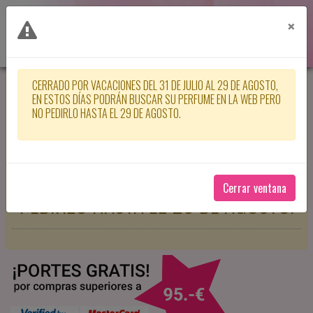
×
CERRADO POR VACACIONES DEL 31 DE JULIO AL 29 DE AGOSTO,
CERRADO POR VACACIONES DEL 31
EN ESTOS DÍAS PODRÁN BUSCAR SU PERFUME EN LA WEB PERO
NO PEDIRLO HASTA EL 29 DE AGOSTO.
DE JULIO AL 29 DE AGOSTO, EN
ESTOS DÍAS PODRÁN BUSCAR SU
PERFUME EN LA WEB PERO NO
Cerrar ventana
PEDIRLO HASTA EL 29 DE AGOSTO.