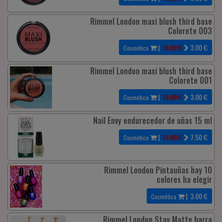
Rimmel London maxi blush third base
Colorete 003
|
10.00 €
3.00
€
Cosmética
Rimmel London maxi blush third base
Colorete 001
|
10.00 €
3.00
€
Cosmética
Nail Envy endurecedor de uñas 15 ml
|
15.00 €
7.50
€
Cosmética
Rimmel London Pintauñas hay 10
colores ha elegir
|
3.00
€
Cosmética
Rimmel London Stay Matte barra