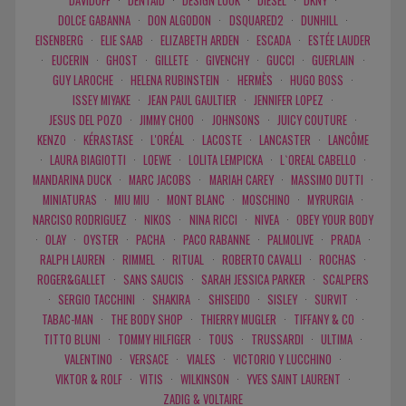
DAVIDOFF
·
DENTAID
·
DESIGN LOOK
·
DIESEL
·
DKNY
·
DOLCE GABANNA
·
DON ALGODON
·
DSQUARED2
·
DUNHILL
·
EISENBERG
·
ELIE SAAB
·
ELIZABETH ARDEN
·
ESCADA
·
ESTÉE LAUDER
·
EUCERIN
·
GHOST
·
GILLETE
·
GIVENCHY
·
GUCCI
·
GUERLAIN
·
GUY LAROCHE
·
HELENA RUBINSTEIN
·
HERMÈS
·
HUGO BOSS
·
ISSEY MIYAKE
·
JEAN PAUL GAULTIER
·
JENNIFER LOPEZ
·
JESUS DEL POZO
·
JIMMY CHOO
·
JOHNSONS
·
JUICY COUTURE
·
KENZO
·
KÉRASTASE
·
L'ORÉAL
·
LACOSTE
·
LANCASTER
·
LANCÔME
·
LAURA BIAGIOTTI
·
LOEWE
·
LOLITA LEMPICKA
·
L`OREAL CABELLO
·
MANDARINA DUCK
·
MARC JACOBS
·
MARIAH CAREY
·
MASSIMO DUTTI
·
MINIATURAS
·
MIU MIU
·
MONT BLANC
·
MOSCHINO
·
MYRURGIA
·
NARCISO RODRIGUEZ
·
NIKOS
·
NINA RICCI
·
NIVEA
·
OBEY YOUR BODY
·
OLAY
·
OYSTER
·
PACHA
·
PACO RABANNE
·
PALMOLIVE
·
PRADA
·
RALPH LAUREN
·
RIMMEL
·
RITUAL
·
ROBERTO CAVALLI
·
ROCHAS
·
ROGER&GALLET
·
SANS SAUCIS
·
SARAH JESSICA PARKER
·
SCALPERS
·
SERGIO TACCHINI
·
SHAKIRA
·
SHISEIDO
·
SISLEY
·
SURVIT
·
TABAC-MAN
·
THE BODY SHOP
·
THIERRY MUGLER
·
TIFFANY & CO
·
TITTO BLUNI
·
TOMMY HILFIGER
·
TOUS
·
TRUSSARDI
·
ULTIMA
·
VALENTINO
·
VERSACE
·
VIALES
·
VICTORIO Y LUCCHINO
·
VIKTOR & ROLF
·
VITIS
·
WILKINSON
·
YVES SAINT LAURENT
·
ZADIG & VOLTAIRE