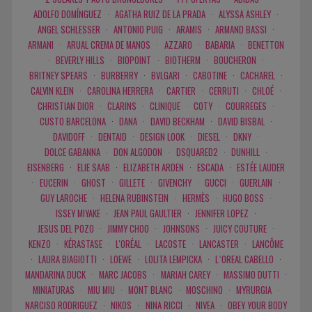
ADOLFO DOMÍNGUEZ
·
AGATHA RUIZ DE LA PRADA
·
ALYSSA ASHLEY
·
ANGEL SCHLESSER
·
ANTONIO PUIG
·
ARAMIS
·
ARMAND BASSI
·
ARMANI
·
ARUAL CREMA DE MANOS
·
AZZARO
·
BABARIA
·
BENETTON
·
BEVERLY HILLS
·
BIOPOINT
·
BIOTHERM
·
BOUCHERON
·
BRITNEY SPEARS
·
BURBERRY
·
BVLGARI
·
CABOTINE
·
CACHAREL
·
CALVIN KLEIN
·
CAROLINA HERRERA
·
CARTIER
·
CERRUTI
·
CHLOÉ
·
CHRISTIAN DIOR
·
CLARINS
·
CLINIQUE
·
COTY
·
COURREGES
·
CUSTO BARCELONA
·
DANA
·
DAVID BECKHAM
·
DAVID BISBAL
·
DAVIDOFF
·
DENTAID
·
DESIGN LOOK
·
DIESEL
·
DKNY
·
DOLCE GABANNA
·
DON ALGODON
·
DSQUARED2
·
DUNHILL
·
EISENBERG
·
ELIE SAAB
·
ELIZABETH ARDEN
·
ESCADA
·
ESTÉE LAUDER
·
EUCERIN
·
GHOST
·
GILLETE
·
GIVENCHY
·
GUCCI
·
GUERLAIN
·
GUY LAROCHE
·
HELENA RUBINSTEIN
·
HERMÈS
·
HUGO BOSS
·
ISSEY MIYAKE
·
JEAN PAUL GAULTIER
·
JENNIFER LOPEZ
·
JESUS DEL POZO
·
JIMMY CHOO
·
JOHNSONS
·
JUICY COUTURE
·
KENZO
·
KÉRASTASE
·
L'ORÉAL
·
LACOSTE
·
LANCASTER
·
LANCÔME
·
LAURA BIAGIOTTI
·
LOEWE
·
LOLITA LEMPICKA
·
L`OREAL CABELLO
·
MANDARINA DUCK
·
MARC JACOBS
·
MARIAH CAREY
·
MASSIMO DUTTI
·
MINIATURAS
·
MIU MIU
·
MONT BLANC
·
MOSCHINO
·
MYRURGIA
·
NARCISO RODRIGUEZ
·
NIKOS
·
NINA RICCI
·
NIVEA
·
OBEY YOUR BODY