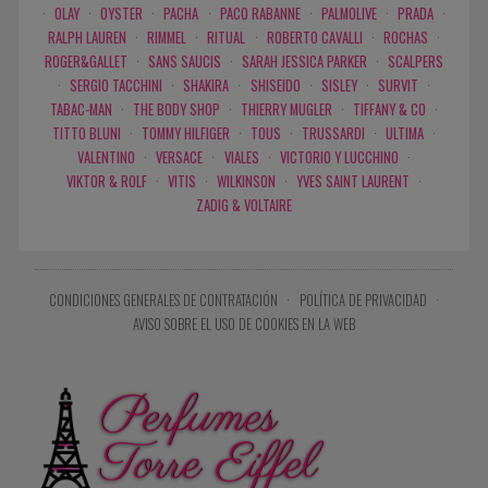
·
OLAY
·
OYSTER
·
PACHA
·
PACO RABANNE
·
PALMOLIVE
·
PRADA
·
RALPH LAUREN
·
RIMMEL
·
RITUAL
·
ROBERTO CAVALLI
·
ROCHAS
·
ROGER&GALLET
·
SANS SAUCIS
·
SARAH JESSICA PARKER
·
SCALPERS
·
SERGIO TACCHINI
·
SHAKIRA
·
SHISEIDO
·
SISLEY
·
SURVIT
·
TABAC-MAN
·
THE BODY SHOP
·
THIERRY MUGLER
·
TIFFANY & CO
·
TITTO BLUNI
·
TOMMY HILFIGER
·
TOUS
·
TRUSSARDI
·
ULTIMA
·
VALENTINO
·
VERSACE
·
VIALES
·
VICTORIO Y LUCCHINO
·
VIKTOR & ROLF
·
VITIS
·
WILKINSON
·
YVES SAINT LAURENT
·
ZADIG & VOLTAIRE
CONDICIONES GENERALES DE CONTRATACIÓN
·
POLÍTICA DE PRIVACIDAD
·
AVISO SOBRE EL USO DE COOKIES EN LA WEB