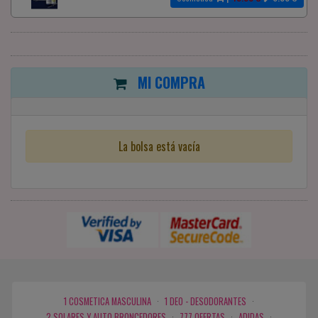
MI COMPRA
La bolsa está vacía
1 COSMETICA MASCULINA
·
1 DEO - DESODORANTES
·
2 SOLARES Y AUTO BRONCEDORES
·
777 OFERTAS
·
ADIDAS
·