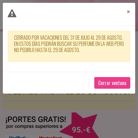
×
CERRADO POR VACACIONES DEL 31 DE JULIO AL 29 DE AGOSTO,
CERRADO POR VACACIONES DEL 31
EN ESTOS DÍAS PODRÁN BUSCAR SU PERFUME EN LA WEB PERO
NO PEDIRLO HASTA EL 29 DE AGOSTO.
DE JULIO AL 29 DE AGOSTO, EN
ESTOS DÍAS PODRÁN BUSCAR SU
PERFUME EN LA WEB PERO NO
Cerrar ventana
PEDIRLO HASTA EL 29 DE AGOSTO.