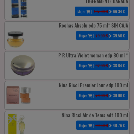
LIGERAMENTE DAÑADA
|
107.00 €
66.34
€
Mujer
Rochas Absolu edp 75 ml* SIN CAJA
|
79.00 €
39.50
€
Mujer
P R Ultra Violet woman edp 80 ml *
|
92.00 €
38.64
€
Mujer
Nina Ricci Premier Jour edp 100 ml
|
76.00 €
39.90
€
Mujer
Nina Ricci Air de Tems edt 100 ml
|
99.50 €
48.76
€
Mujer