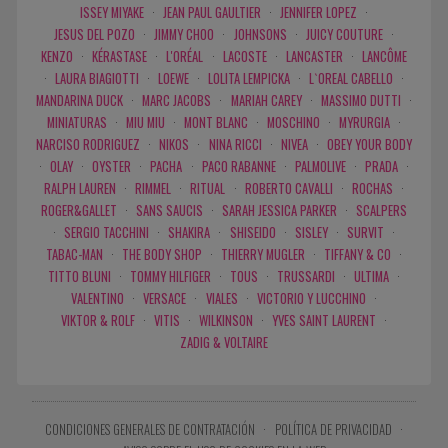
ISSEY MIYAKE
·
JEAN PAUL GAULTIER
·
JENNIFER LOPEZ
·
JESUS DEL POZO
·
JIMMY CHOO
·
JOHNSONS
·
JUICY COUTURE
·
KENZO
·
KÉRASTASE
·
L'ORÉAL
·
LACOSTE
·
LANCASTER
·
LANCÔME
·
LAURA BIAGIOTTI
·
LOEWE
·
LOLITA LEMPICKA
·
L`OREAL CABELLO
·
MANDARINA DUCK
·
MARC JACOBS
·
MARIAH CAREY
·
MASSIMO DUTTI
·
MINIATURAS
·
MIU MIU
·
MONT BLANC
·
MOSCHINO
·
MYRURGIA
·
NARCISO RODRIGUEZ
·
NIKOS
·
NINA RICCI
·
NIVEA
·
OBEY YOUR BODY
·
OLAY
·
OYSTER
·
PACHA
·
PACO RABANNE
·
PALMOLIVE
·
PRADA
·
RALPH LAUREN
·
RIMMEL
·
RITUAL
·
ROBERTO CAVALLI
·
ROCHAS
·
ROGER&GALLET
·
SANS SAUCIS
·
SARAH JESSICA PARKER
·
SCALPERS
·
SERGIO TACCHINI
·
SHAKIRA
·
SHISEIDO
·
SISLEY
·
SURVIT
·
TABAC-MAN
·
THE BODY SHOP
·
THIERRY MUGLER
·
TIFFANY & CO
·
TITTO BLUNI
·
TOMMY HILFIGER
·
TOUS
·
TRUSSARDI
·
ULTIMA
·
VALENTINO
·
VERSACE
·
VIALES
·
VICTORIO Y LUCCHINO
·
VIKTOR & ROLF
·
VITIS
·
WILKINSON
·
YVES SAINT LAURENT
·
ZADIG & VOLTAIRE
CONDICIONES GENERALES DE CONTRATACIÓN
·
POLÍTICA DE PRIVACIDAD
·