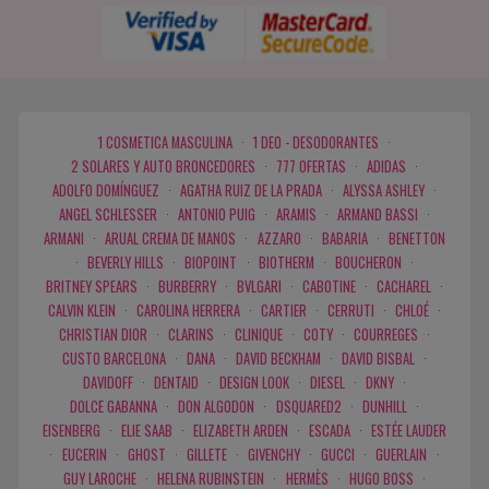
1 COSMETICA MASCULINA
·
1 DEO - DESODORANTES
·
2 SOLARES Y AUTO BRONCEDORES
·
777 OFERTAS
·
ADIDAS
·
ADOLFO DOMÍNGUEZ
·
AGATHA RUIZ DE LA PRADA
·
ALYSSA ASHLEY
·
ANGEL SCHLESSER
·
ANTONIO PUIG
·
ARAMIS
·
ARMAND BASSI
·
ARMANI
·
ARUAL CREMA DE MANOS
·
AZZARO
·
BABARIA
·
BENETTON
·
BEVERLY HILLS
·
BIOPOINT
·
BIOTHERM
·
BOUCHERON
·
BRITNEY SPEARS
·
BURBERRY
·
BVLGARI
·
CABOTINE
·
CACHAREL
·
CALVIN KLEIN
·
CAROLINA HERRERA
·
CARTIER
·
CERRUTI
·
CHLOÉ
·
CHRISTIAN DIOR
·
CLARINS
·
CLINIQUE
·
COTY
·
COURREGES
·
CUSTO BARCELONA
·
DANA
·
DAVID BECKHAM
·
DAVID BISBAL
·
DAVIDOFF
·
DENTAID
·
DESIGN LOOK
·
DIESEL
·
DKNY
·
DOLCE GABANNA
·
DON ALGODON
·
DSQUARED2
·
DUNHILL
·
EISENBERG
·
ELIE SAAB
·
ELIZABETH ARDEN
·
ESCADA
·
ESTÉE LAUDER
·
EUCERIN
·
GHOST
·
GILLETE
·
GIVENCHY
·
GUCCI
·
GUERLAIN
·
GUY LAROCHE
·
HELENA RUBINSTEIN
·
HERMÈS
·
HUGO BOSS
·