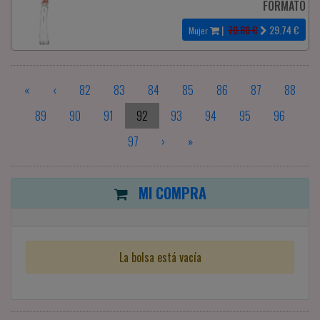
FORMATO
|
70.80 €
29.74
€
Mujer
«
‹
82
83
84
85
86
87
88
89
90
91
92
93
94
95
96
97
›
»
MI COMPRA
La bolsa está vacía