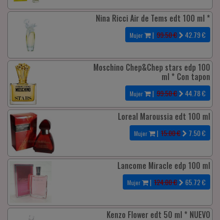
Nina Ricci Air de Tems edt 100 ml *
|
99.50 €
42.79
€
Mujer
Moschino Chep&Chep stars edp 100
ml * Con tapon
|
99.50 €
44.78
€
Mujer
Loreal Maroussia edt 100 ml
|
15.00 €
7.50
€
Mujer
Lancome Miracle edp 100 ml
|
124.00 €
65.72
€
Mujer
Kenzo Flower edt 50 ml * NUEVO