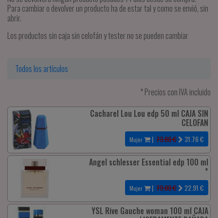
Para cambiar o devolver un producto ha de estar tal y como se envió, sin
abrir.
Los productos sin caja sin celofán y tester no se pueden cambiar
Todos los artículos
* Precios con IVA incluido
Cacharel Lou Lou edp 50 ml CAJA SIN
CELOFAN
|
73.00 €
31.76
€
Mujer
Angel schlesser Essential edp 100 ml
*
|
79.00 €
22.91
€
Mujer
YSL Rive Gauche woman 100 ml CAJA