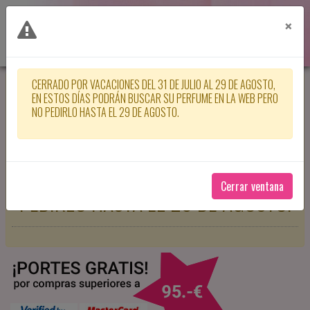
×
CERRADO POR VACACIONES DEL 31 DE JULIO AL 29 DE AGOSTO,
CERRADO POR VACACIONES DEL 31
EN ESTOS DÍAS PODRÁN BUSCAR SU PERFUME EN LA WEB PERO
NO PEDIRLO HASTA EL 29 DE AGOSTO.
DE JULIO AL 29 DE AGOSTO, EN
ESTOS DÍAS PODRÁN BUSCAR SU
PERFUME EN LA WEB PERO NO
Cerrar ventana
PEDIRLO HASTA EL 29 DE AGOSTO.