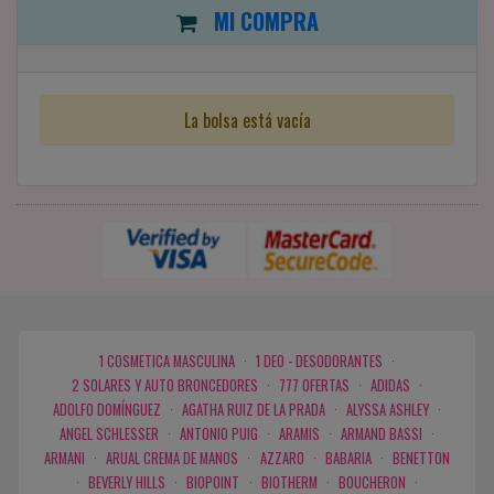
MI COMPRA
La bolsa está vacía
1 COSMETICA MASCULINA
·
1 DEO - DESODORANTES
·
2 SOLARES Y AUTO BRONCEDORES
·
777 OFERTAS
·
ADIDAS
·
ADOLFO DOMÍNGUEZ
·
AGATHA RUIZ DE LA PRADA
·
ALYSSA ASHLEY
·
ANGEL SCHLESSER
·
ANTONIO PUIG
·
ARAMIS
·
ARMAND BASSI
·
ARMANI
·
ARUAL CREMA DE MANOS
·
AZZARO
·
BABARIA
·
BENETTON
·
BEVERLY HILLS
·
BIOPOINT
·
BIOTHERM
·
BOUCHERON
·