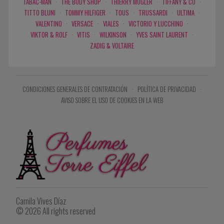
TABAC-MAN
·
THE BODY SHOP
·
THIERRY MUGLER
·
TIFFANY & CO
·
TITTO BLUNI
·
TOMMY HILFIGER
·
TOUS
·
TRUSSARDI
·
ULTIMA
·
VALENTINO
·
VERSACE
·
VIALES
·
VICTORIO Y LUCCHINO
·
VIKTOR & ROLF
·
VITIS
·
WILKINSON
·
YVES SAINT LAURENT
·
ZADIG & VOLTAIRE
CONDICIONES GENERALES DE CONTRATACIÓN
·
POLÍTICA DE PRIVACIDAD
·
AVISO SOBRE EL USO DE COOKIES EN LA WEB
Camila Vives Díaz
© 2026 All rights reserved