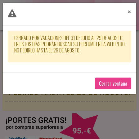
×
CERRADO POR VACACIONES DEL 31 DE JULIO AL 29 DE AGOSTO,
CERRADO POR VACACIONES DEL 31
EN ESTOS DÍAS PODRÁN BUSCAR SU PERFUME EN LA WEB PERO
NO PEDIRLO HASTA EL 29 DE AGOSTO.
DE JULIO AL 29 DE AGOSTO, EN
ESTOS DÍAS PODRÁN BUSCAR SU
PERFUME EN LA WEB PERO NO
Cerrar ventana
PEDIRLO HASTA EL 29 DE AGOSTO.