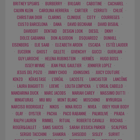
BRITNEY SPEARS
·
BURBERRY
·
BVLGARI
·
CABOTINE
·
CACHAREL
·
CALVIN KLEIN
·
CAROLINA HERRERA
·
CARTIER
·
CERRUTI
·
CHLOÉ
·
CHRISTIAN DIOR
·
CLARINS
·
CLINIQUE
·
COTY
·
COURREGES
·
CUSTO BARCELONA
·
DANA
·
DAVID BECKHAM
·
DAVID BISBAL
·
DAVIDOFF
·
DENTAID
·
DESIGN LOOK
·
DIESEL
·
DKNY
·
DOLCE GABANNA
·
DON ALGODON
·
DSQUARED2
·
DUNHILL
·
EISENBERG
·
ELIE SAAB
·
ELIZABETH ARDEN
·
ESCADA
·
ESTÉE LAUDER
·
EUCERIN
·
GHOST
·
GILLETE
·
GIVENCHY
·
GUCCI
·
GUERLAIN
·
GUY LAROCHE
·
HELENA RUBINSTEIN
·
HERMÈS
·
HUGO BOSS
·
ISSEY MIYAKE
·
JEAN PAUL GAULTIER
·
JENNIFER LOPEZ
·
JESUS DEL POZO
·
JIMMY CHOO
·
JOHNSONS
·
JUICY COUTURE
·
KENZO
·
KÉRASTASE
·
L'ORÉAL
·
LACOSTE
·
LANCASTER
·
LANCÔME
·
LAURA BIAGIOTTI
·
LOEWE
·
LOLITA LEMPICKA
·
L`OREAL CABELLO
·
MANDARINA DUCK
·
MARC JACOBS
·
MARIAH CAREY
·
MASSIMO DUTTI
·
MINIATURAS
·
MIU MIU
·
MONT BLANC
·
MOSCHINO
·
MYRURGIA
·
NARCISO RODRIGUEZ
·
NIKOS
·
NINA RICCI
·
NIVEA
·
OBEY YOUR BODY
·
OLAY
·
OYSTER
·
PACHA
·
PACO RABANNE
·
PALMOLIVE
·
PRADA
·
RALPH LAUREN
·
RIMMEL
·
RITUAL
·
ROBERTO CAVALLI
·
ROCHAS
·
ROGER&GALLET
·
SANS SAUCIS
·
SARAH JESSICA PARKER
·
SCALPERS
·
SERGIO TACCHINI
·
SHAKIRA
·
SHISEIDO
·
SISLEY
·
SURVIT
·