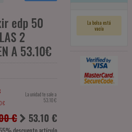
xir edp 50
La bolsa está
vacía
 LAS 2
N A 53.10€
€
La unidad te sale a
53.10
€
0 €
.00 €
53.10
€
55% descuento artículo