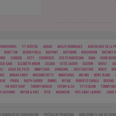
BRONCEDORES
·
777 OFERTAS
·
ADIDAS
·
ADOLFO DOMÍNGUEZ
·
AGATHA RUIZ DE LA P
·
BENETTON
·
BEVERLY HILLS
·
BIOPOINT
·
BIOTHERM
·
BOUCHERON
·
BRITNEY 
RINS
·
CLINIQUE
·
COTY
·
COURREGES
·
CUSTO BARCELONA
·
DANA
·
DAVID BECK
ELIE SAAB
·
ELIZABETH ARDEN
·
ESCADA
·
ESTÉE LAUDER
·
EUCERIN
·
GHOST
·
GI
PEZ
·
JESUS DEL POZO
·
JIMMY CHOO
·
JOHNSONS
·
JUICY COUTURE
·
KENZO
·
KÉ
OBS
·
MARIAH CAREY
·
MASSIMO DUTTI
·
MINIATURAS
·
MIU MIU
·
MONT BLANC
·
LIVE
·
PRADA
·
RALPH LAUREN
·
RIMMEL
·
RITUAL
·
ROBERTO CAVALLI
·
ROCHAS
·
THE BODY SHOP
·
THIERRY MUGLER
·
TIFFANY & CO
·
TITTO BLUNI
·
TOMMY HILF
 Y LUCCHINO
·
VIKTOR & ROLF
·
VITIS
·
WILKINSON
·
YVES SAINT LAURENT
·
ZADIG 
S GENERALES DE CONTRATACIÓN
·
POLÍTICA DE PRIVACIDAD
·
AVISO SOBRE EL USO DE COOKI