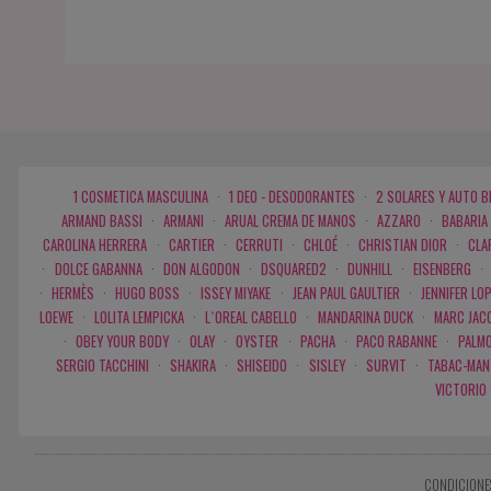
1 COSMETICA MASCULINA
·
1 DEO - DESODORANTES
·
2 SOLARES Y AUTO 
ARMAND BASSI
·
ARMANI
·
ARUAL CREMA DE MANOS
·
AZZARO
·
BABARIA
CAROLINA HERRERA
·
CARTIER
·
CERRUTI
·
CHLOÉ
·
CHRISTIAN DIOR
·
CLA
·
DOLCE GABANNA
·
DON ALGODON
·
DSQUARED2
·
DUNHILL
·
EISENBERG
·
·
HERMÈS
·
HUGO BOSS
·
ISSEY MIYAKE
·
JEAN PAUL GAULTIER
·
JENNIFER LO
LOEWE
·
LOLITA LEMPICKA
·
L`OREAL CABELLO
·
MANDARINA DUCK
·
MARC JAC
·
OBEY YOUR BODY
·
OLAY
·
OYSTER
·
PACHA
·
PACO RABANNE
·
PALMO
SERGIO TACCHINI
·
SHAKIRA
·
SHISEIDO
·
SISLEY
·
SURVIT
·
TABAC-MAN
VICTORIO
CONDICIONE