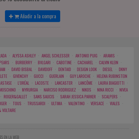
Añadir a la compra
RADA
·
ALYSSA ASHLEY
·
ANGEL SCHLESSER
·
ANTONIO PUIG
·
ARAMIS
·
SPEARS
·
BURBERRY
·
BVLGARI
·
CABOTINE
·
CACHAREL
·
CALVIN KLEIN
·
HAM
·
DAVID BISBAL
·
DAVIDOFF
·
DENTAID
·
DESIGN LOOK
·
DIESEL
·
DKNY
LLETE
·
GIVENCHY
·
GUCCI
·
GUERLAIN
·
GUY LAROCHE
·
HELENA RUBINSTEIN
RASTASE
·
L'ORÉAL
·
LACOSTE
·
LANCASTER
·
LANCÔME
·
LAURA BIAGIOTTI
·
MOSCHINO
·
MYRURGIA
·
NARCISO RODRIGUEZ
·
NIKOS
·
NINA RICCI
·
NIVEA
·
ROGER&GALLET
·
SANS SAUCIS
·
SARAH JESSICA PARKER
·
SCALPERS
·
IGER
·
TOUS
·
TRUSSARDI
·
ULTIMA
·
VALENTINO
·
VERSACE
·
VIALES
·
& VOLTAIRE
ES EN LA WEB