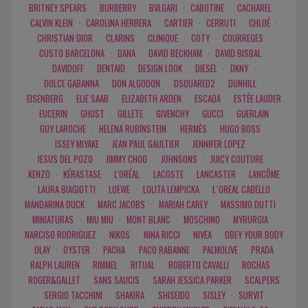
BRITNEY SPEARS
·
BURBERRY
·
BVLGARI
·
CABOTINE
·
CACHAREL
·
CALVIN KLEIN
·
CAROLINA HERRERA
·
CARTIER
·
CERRUTI
·
CHLOÉ
·
CHRISTIAN DIOR
·
CLARINS
·
CLINIQUE
·
COTY
·
COURREGES
·
CUSTO BARCELONA
·
DANA
·
DAVID BECKHAM
·
DAVID BISBAL
·
DAVIDOFF
·
DENTAID
·
DESIGN LOOK
·
DIESEL
·
DKNY
·
DOLCE GABANNA
·
DON ALGODON
·
DSQUARED2
·
DUNHILL
·
EISENBERG
·
ELIE SAAB
·
ELIZABETH ARDEN
·
ESCADA
·
ESTÉE LAUDER
·
EUCERIN
·
GHOST
·
GILLETE
·
GIVENCHY
·
GUCCI
·
GUERLAIN
·
GUY LAROCHE
·
HELENA RUBINSTEIN
·
HERMÈS
·
HUGO BOSS
·
ISSEY MIYAKE
·
JEAN PAUL GAULTIER
·
JENNIFER LOPEZ
·
JESUS DEL POZO
·
JIMMY CHOO
·
JOHNSONS
·
JUICY COUTURE
·
KENZO
·
KÉRASTASE
·
L'ORÉAL
·
LACOSTE
·
LANCASTER
·
LANCÔME
·
LAURA BIAGIOTTI
·
LOEWE
·
LOLITA LEMPICKA
·
L`OREAL CABELLO
·
MANDARINA DUCK
·
MARC JACOBS
·
MARIAH CAREY
·
MASSIMO DUTTI
·
MINIATURAS
·
MIU MIU
·
MONT BLANC
·
MOSCHINO
·
MYRURGIA
·
NARCISO RODRIGUEZ
·
NIKOS
·
NINA RICCI
·
NIVEA
·
OBEY YOUR BODY
·
OLAY
·
OYSTER
·
PACHA
·
PACO RABANNE
·
PALMOLIVE
·
PRADA
·
RALPH LAUREN
·
RIMMEL
·
RITUAL
·
ROBERTO CAVALLI
·
ROCHAS
·
ROGER&GALLET
·
SANS SAUCIS
·
SARAH JESSICA PARKER
·
SCALPERS
·
SERGIO TACCHINI
·
SHAKIRA
·
SHISEIDO
·
SISLEY
·
SURVIT
·