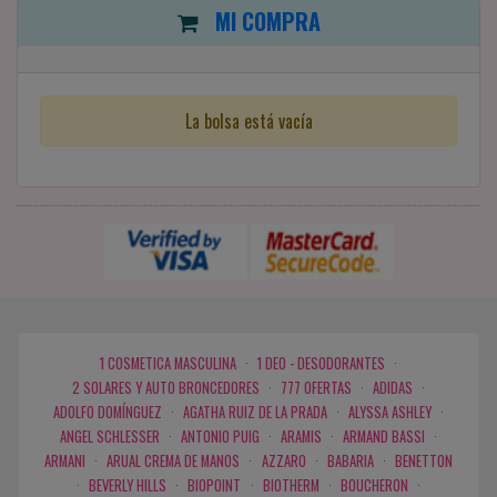
MI COMPRA
La bolsa está vacía
1 COSMETICA MASCULINA
·
1 DEO - DESODORANTES
·
2 SOLARES Y AUTO BRONCEDORES
·
777 OFERTAS
·
ADIDAS
·
ADOLFO DOMÍNGUEZ
·
AGATHA RUIZ DE LA PRADA
·
ALYSSA ASHLEY
·
ANGEL SCHLESSER
·
ANTONIO PUIG
·
ARAMIS
·
ARMAND BASSI
·
ARMANI
·
ARUAL CREMA DE MANOS
·
AZZARO
·
BABARIA
·
BENETTON
·
BEVERLY HILLS
·
BIOPOINT
·
BIOTHERM
·
BOUCHERON
·