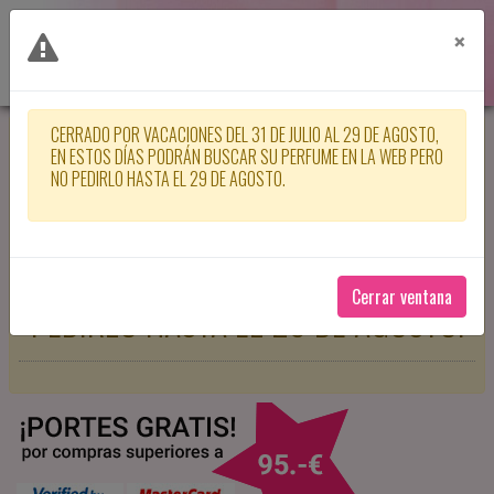
×
CERRADO POR VACACIONES DEL 31 DE JULIO AL 29 DE AGOSTO,
CERRADO POR VACACIONES DEL 31
EN ESTOS DÍAS PODRÁN BUSCAR SU PERFUME EN LA WEB PERO
NO PEDIRLO HASTA EL 29 DE AGOSTO.
DE JULIO AL 29 DE AGOSTO, EN
ESTOS DÍAS PODRÁN BUSCAR SU
PERFUME EN LA WEB PERO NO
Cerrar ventana
PEDIRLO HASTA EL 29 DE AGOSTO.