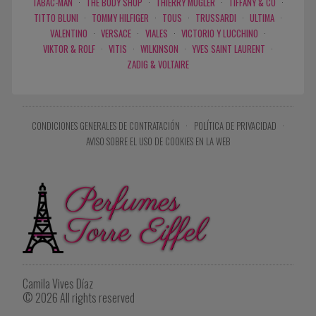
TABAC-MAN
·
THE BODY SHOP
·
THIERRY MUGLER
·
TIFFANY & CO
·
TITTO BLUNI
·
TOMMY HILFIGER
·
TOUS
·
TRUSSARDI
·
ULTIMA
·
VALENTINO
·
VERSACE
·
VIALES
·
VICTORIO Y LUCCHINO
·
VIKTOR & ROLF
·
VITIS
·
WILKINSON
·
YVES SAINT LAURENT
·
ZADIG & VOLTAIRE
CONDICIONES GENERALES DE CONTRATACIÓN
·
POLÍTICA DE PRIVACIDAD
·
AVISO SOBRE EL USO DE COOKIES EN LA WEB
Camila Vives Díaz
© 2026 All rights reserved