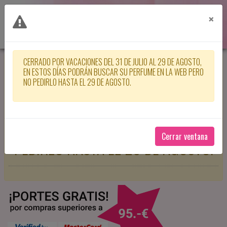
×
CERRADO POR VACACIONES DEL 31 DE JULIO AL 29 DE AGOSTO,
CERRADO POR VACACIONES DEL 31
EN ESTOS DÍAS PODRÁN BUSCAR SU PERFUME EN LA WEB PERO
NO PEDIRLO HASTA EL 29 DE AGOSTO.
DE JULIO AL 29 DE AGOSTO, EN
ESTOS DÍAS PODRÁN BUSCAR SU
PERFUME EN LA WEB PERO NO
Cerrar ventana
PEDIRLO HASTA EL 29 DE AGOSTO.