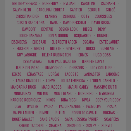
BRITNEY SPEARS
·
BURBERRY
·
BVLGARI
·
CABOTINE
·
CACHAREL
·
CALVIN KLEIN
·
CAROLINA HERRERA
·
CARTIER
·
CERRUTI
·
CHLOÉ
·
CHRISTIAN DIOR
·
CLARINS
·
CLINIQUE
·
COTY
·
COURREGES
·
CUSTO BARCELONA
·
DANA
·
DAVID BECKHAM
·
DAVID BISBAL
·
DAVIDOFF
·
DENTAID
·
DESIGN LOOK
·
DIESEL
·
DKNY
·
DOLCE GABANNA
·
DON ALGODON
·
DSQUARED2
·
DUNHILL
·
EISENBERG
·
ELIE SAAB
·
ELIZABETH ARDEN
·
ESCADA
·
ESTÉE LAUDER
·
EUCERIN
·
GHOST
·
GILLETE
·
GIVENCHY
·
GUCCI
·
GUERLAIN
·
GUY LAROCHE
·
HELENA RUBINSTEIN
·
HERMÈS
·
HUGO BOSS
·
ISSEY MIYAKE
·
JEAN PAUL GAULTIER
·
JENNIFER LOPEZ
·
JESUS DEL POZO
·
JIMMY CHOO
·
JOHNSONS
·
JUICY COUTURE
·
KENZO
·
KÉRASTASE
·
L'ORÉAL
·
LACOSTE
·
LANCASTER
·
LANCÔME
·
LAURA BIAGIOTTI
·
LOEWE
·
LOLITA LEMPICKA
·
L`OREAL CABELLO
·
MANDARINA DUCK
·
MARC JACOBS
·
MARIAH CAREY
·
MASSIMO DUTTI
·
MINIATURAS
·
MIU MIU
·
MONT BLANC
·
MOSCHINO
·
MYRURGIA
·
NARCISO RODRIGUEZ
·
NIKOS
·
NINA RICCI
·
NIVEA
·
OBEY YOUR BODY
·
OLAY
·
OYSTER
·
PACHA
·
PACO RABANNE
·
PALMOLIVE
·
PRADA
·
RALPH LAUREN
·
RIMMEL
·
RITUAL
·
ROBERTO CAVALLI
·
ROCHAS
·
ROGER&GALLET
·
SANS SAUCIS
·
SARAH JESSICA PARKER
·
SCALPERS
·
SERGIO TACCHINI
·
SHAKIRA
·
SHISEIDO
·
SISLEY
·
SURVIT
·