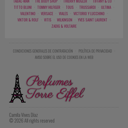
TABAC-MAN
·
THE BODY SHOP
·
THIERRY MUGLER
·
TIFFANY & CO
·
TITTO BLUNI
·
TOMMY HILFIGER
·
TOUS
·
TRUSSARDI
·
ULTIMA
·
VALENTINO
·
VERSACE
·
VIALES
·
VICTORIO Y LUCCHINO
·
VIKTOR & ROLF
·
VITIS
·
WILKINSON
·
YVES SAINT LAURENT
·
ZADIG & VOLTAIRE
CONDICIONES GENERALES DE CONTRATACIÓN
·
POLÍTICA DE PRIVACIDAD
·
AVISO SOBRE EL USO DE COOKIES EN LA WEB
Camila Vives Díaz
© 2026 All rights reserved