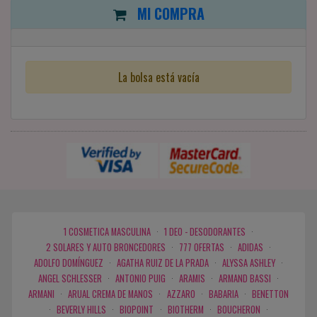
MI COMPRA
La bolsa está vacía
1 COSMETICA MASCULINA
·
1 DEO - DESODORANTES
·
2 SOLARES Y AUTO BRONCEDORES
·
777 OFERTAS
·
ADIDAS
·
ADOLFO DOMÍNGUEZ
·
AGATHA RUIZ DE LA PRADA
·
ALYSSA ASHLEY
·
ANGEL SCHLESSER
·
ANTONIO PUIG
·
ARAMIS
·
ARMAND BASSI
·
ARMANI
·
ARUAL CREMA DE MANOS
·
AZZARO
·
BABARIA
·
BENETTON
·
BEVERLY HILLS
·
BIOPOINT
·
BIOTHERM
·
BOUCHERON
·