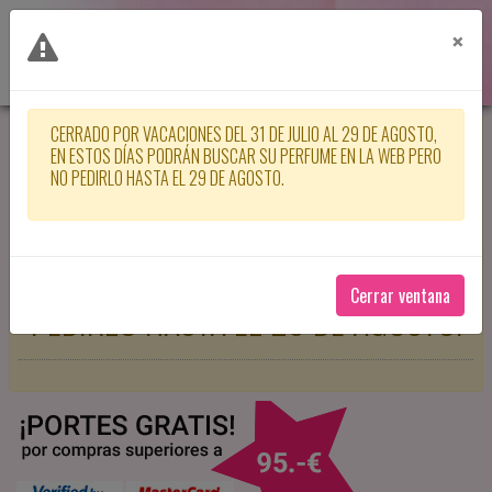
×
CERRADO POR VACACIONES DEL 31 DE JULIO AL 29 DE AGOSTO,
CERRADO POR VACACIONES DEL 31
EN ESTOS DÍAS PODRÁN BUSCAR SU PERFUME EN LA WEB PERO
NO PEDIRLO HASTA EL 29 DE AGOSTO.
DE JULIO AL 29 DE AGOSTO, EN
ESTOS DÍAS PODRÁN BUSCAR SU
PERFUME EN LA WEB PERO NO
Cerrar ventana
PEDIRLO HASTA EL 29 DE AGOSTO.