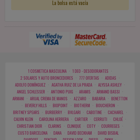
La bolsa está vacía
1 COSMETICA MASCULINA
·
1 DEO - DESODORANTES
·
2 SOLARES Y AUTO BRONCEDORES
·
777 OFERTAS
·
ADIDAS
·
ADOLFO DOMÍNGUEZ
·
AGATHA RUIZ DE LA PRADA
·
ALYSSA ASHLEY
·
ANGEL SCHLESSER
·
ANTONIO PUIG
·
ARAMIS
·
ARMAND BASSI
·
ARMANI
·
ARUAL CREMA DE MANOS
·
AZZARO
·
BABARIA
·
BENETTON
·
BEVERLY HILLS
·
BIOPOINT
·
BIOTHERM
·
BOUCHERON
·
BRITNEY SPEARS
·
BURBERRY
·
BVLGARI
·
CABOTINE
·
CACHAREL
·
CALVIN KLEIN
·
CAROLINA HERRERA
·
CARTIER
·
CERRUTI
·
CHLOÉ
·
CHRISTIAN DIOR
·
CLARINS
·
CLINIQUE
·
COTY
·
COURREGES
·
CUSTO BARCELONA
·
DANA
·
DAVID BECKHAM
·
DAVID BISBAL
·
DAVIDOFF
·
DENTAID
·
DESIGN LOOK
·
DIESEL
·
DKNY
·