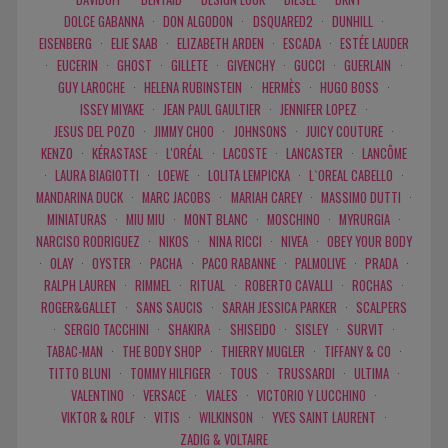
DOLCE GABANNA
·
DON ALGODON
·
DSQUARED2
·
DUNHILL
·
EISENBERG
·
ELIE SAAB
·
ELIZABETH ARDEN
·
ESCADA
·
ESTÉE LAUDER
·
EUCERIN
·
GHOST
·
GILLETE
·
GIVENCHY
·
GUCCI
·
GUERLAIN
·
GUY LAROCHE
·
HELENA RUBINSTEIN
·
HERMÈS
·
HUGO BOSS
·
ISSEY MIYAKE
·
JEAN PAUL GAULTIER
·
JENNIFER LOPEZ
·
JESUS DEL POZO
·
JIMMY CHOO
·
JOHNSONS
·
JUICY COUTURE
·
KENZO
·
KÉRASTASE
·
L'ORÉAL
·
LACOSTE
·
LANCASTER
·
LANCÔME
·
LAURA BIAGIOTTI
·
LOEWE
·
LOLITA LEMPICKA
·
L`OREAL CABELLO
·
MANDARINA DUCK
·
MARC JACOBS
·
MARIAH CAREY
·
MASSIMO DUTTI
·
MINIATURAS
·
MIU MIU
·
MONT BLANC
·
MOSCHINO
·
MYRURGIA
·
NARCISO RODRIGUEZ
·
NIKOS
·
NINA RICCI
·
NIVEA
·
OBEY YOUR BODY
·
OLAY
·
OYSTER
·
PACHA
·
PACO RABANNE
·
PALMOLIVE
·
PRADA
·
RALPH LAUREN
·
RIMMEL
·
RITUAL
·
ROBERTO CAVALLI
·
ROCHAS
·
ROGER&GALLET
·
SANS SAUCIS
·
SARAH JESSICA PARKER
·
SCALPERS
·
SERGIO TACCHINI
·
SHAKIRA
·
SHISEIDO
·
SISLEY
·
SURVIT
·
TABAC-MAN
·
THE BODY SHOP
·
THIERRY MUGLER
·
TIFFANY & CO
·
TITTO BLUNI
·
TOMMY HILFIGER
·
TOUS
·
TRUSSARDI
·
ULTIMA
·
VALENTINO
·
VERSACE
·
VIALES
·
VICTORIO Y LUCCHINO
·
VIKTOR & ROLF
·
VITIS
·
WILKINSON
·
YVES SAINT LAURENT
·
ZADIG & VOLTAIRE