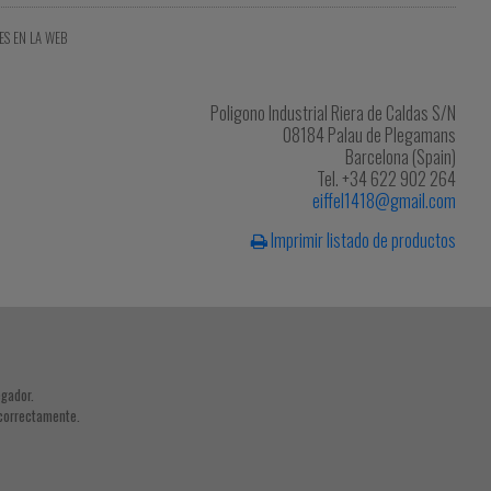
ES EN LA WEB
Poligono Industrial Riera de Caldas S/N
08184 Palau de Plegamans
Barcelona (Spain)
Tel. +34 622 902 264
eiffel1418@gmail.com
Imprimir listado de productos
egador.
 correctamente.