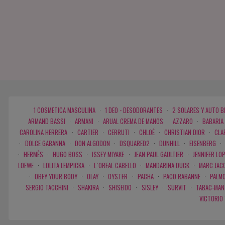
1 COSMETICA MASCULINA
·
1 DEO - DESODORANTES
·
2 SOLARES Y AUTO 
ARMAND BASSI
·
ARMANI
·
ARUAL CREMA DE MANOS
·
AZZARO
·
BABARIA
CAROLINA HERRERA
·
CARTIER
·
CERRUTI
·
CHLOÉ
·
CHRISTIAN DIOR
·
CLA
·
DOLCE GABANNA
·
DON ALGODON
·
DSQUARED2
·
DUNHILL
·
EISENBERG
·
·
HERMÈS
·
HUGO BOSS
·
ISSEY MIYAKE
·
JEAN PAUL GAULTIER
·
JENNIFER LO
LOEWE
·
LOLITA LEMPICKA
·
L`OREAL CABELLO
·
MANDARINA DUCK
·
MARC JAC
·
OBEY YOUR BODY
·
OLAY
·
OYSTER
·
PACHA
·
PACO RABANNE
·
PALMO
SERGIO TACCHINI
·
SHAKIRA
·
SHISEIDO
·
SISLEY
·
SURVIT
·
TABAC-MAN
VICTORIO