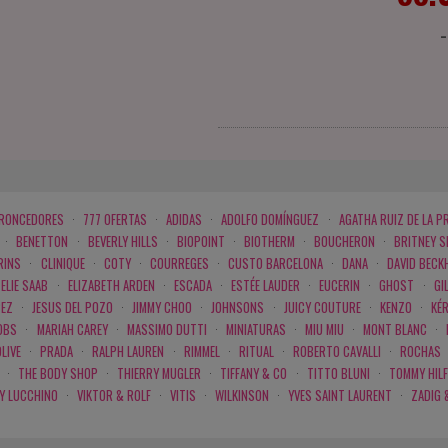
BRONCEDORES
·
777 OFERTAS
·
ADIDAS
·
ADOLFO DOMÍNGUEZ
·
AGATHA RUIZ DE LA P
·
BENETTON
·
BEVERLY HILLS
·
BIOPOINT
·
BIOTHERM
·
BOUCHERON
·
BRITNEY 
RINS
·
CLINIQUE
·
COTY
·
COURREGES
·
CUSTO BARCELONA
·
DANA
·
DAVID BECK
ELIE SAAB
·
ELIZABETH ARDEN
·
ESCADA
·
ESTÉE LAUDER
·
EUCERIN
·
GHOST
·
GI
PEZ
·
JESUS DEL POZO
·
JIMMY CHOO
·
JOHNSONS
·
JUICY COUTURE
·
KENZO
·
KÉ
OBS
·
MARIAH CAREY
·
MASSIMO DUTTI
·
MINIATURAS
·
MIU MIU
·
MONT BLANC
·
LIVE
·
PRADA
·
RALPH LAUREN
·
RIMMEL
·
RITUAL
·
ROBERTO CAVALLI
·
ROCHAS
·
THE BODY SHOP
·
THIERRY MUGLER
·
TIFFANY & CO
·
TITTO BLUNI
·
TOMMY HILF
 Y LUCCHINO
·
VIKTOR & ROLF
·
VITIS
·
WILKINSON
·
YVES SAINT LAURENT
·
ZADIG 