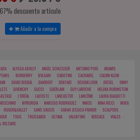
-67% descuento artículo
Añadir a la compra
RADA
·
ALYSSA ASHLEY
·
ANGEL SCHLESSER
·
ANTONIO PUIG
·
ARAMIS
·
SPEARS
·
BURBERRY
·
BVLGARI
·
CABOTINE
·
CACHAREL
·
CALVIN KLEIN
·
HAM
·
DAVID BISBAL
·
DAVIDOFF
·
DENTAID
·
DESIGN LOOK
·
DIESEL
·
DKNY
LLETE
·
GIVENCHY
·
GUCCI
·
GUERLAIN
·
GUY LAROCHE
·
HELENA RUBINSTEIN
RASTASE
·
L'ORÉAL
·
LACOSTE
·
LANCASTER
·
LANCÔME
·
LAURA BIAGIOTTI
·
MOSCHINO
·
MYRURGIA
·
NARCISO RODRIGUEZ
·
NIKOS
·
NINA RICCI
·
NIVEA
·
ROGER&GALLET
·
SANS SAUCIS
·
SARAH JESSICA PARKER
·
SCALPERS
·
IGER
·
TOUS
·
TRUSSARDI
·
ULTIMA
·
VALENTINO
·
VERSACE
·
VIALES
·
& VOLTAIRE