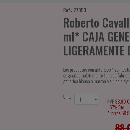
Ref.: 27053
Roberto Cavall
ml* CAJA GEN
LIGERAMENTE
Los productos con asterisco * son test
original completamente lleno de fabrica 
genérica blanca o marrón o sin caja alg
Unit.
PVP
88.00 €
- 67% Dto.
Ahorras 58.9
88.