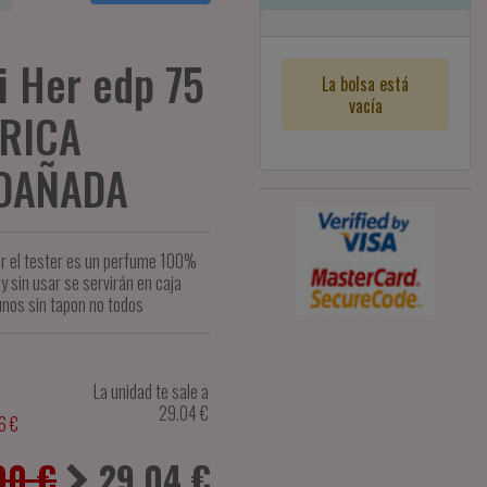
i Her edp 75
La bolsa está
vacía
ERICA
 DAÑADA
er el tester es un perfume 100%
y sin usar se servirán en caja
unos sin tapon no todos
La unidad te sale a
29.04
€
6 €
00 €
29.04
€