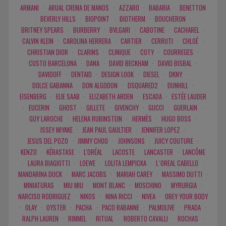
ARMANI
·
ARUAL CREMA DE MANOS
·
AZZARO
·
BABARIA
·
BENETTON
·
BEVERLY HILLS
·
BIOPOINT
·
BIOTHERM
·
BOUCHERON
·
BRITNEY SPEARS
·
BURBERRY
·
BVLGARI
·
CABOTINE
·
CACHAREL
·
CALVIN KLEIN
·
CAROLINA HERRERA
·
CARTIER
·
CERRUTI
·
CHLOÉ
·
CHRISTIAN DIOR
·
CLARINS
·
CLINIQUE
·
COTY
·
COURREGES
·
CUSTO BARCELONA
·
DANA
·
DAVID BECKHAM
·
DAVID BISBAL
·
DAVIDOFF
·
DENTAID
·
DESIGN LOOK
·
DIESEL
·
DKNY
·
DOLCE GABANNA
·
DON ALGODON
·
DSQUARED2
·
DUNHILL
·
EISENBERG
·
ELIE SAAB
·
ELIZABETH ARDEN
·
ESCADA
·
ESTÉE LAUDER
·
EUCERIN
·
GHOST
·
GILLETE
·
GIVENCHY
·
GUCCI
·
GUERLAIN
·
GUY LAROCHE
·
HELENA RUBINSTEIN
·
HERMÈS
·
HUGO BOSS
·
ISSEY MIYAKE
·
JEAN PAUL GAULTIER
·
JENNIFER LOPEZ
·
JESUS DEL POZO
·
JIMMY CHOO
·
JOHNSONS
·
JUICY COUTURE
·
KENZO
·
KÉRASTASE
·
L'ORÉAL
·
LACOSTE
·
LANCASTER
·
LANCÔME
·
LAURA BIAGIOTTI
·
LOEWE
·
LOLITA LEMPICKA
·
L`OREAL CABELLO
·
MANDARINA DUCK
·
MARC JACOBS
·
MARIAH CAREY
·
MASSIMO DUTTI
·
MINIATURAS
·
MIU MIU
·
MONT BLANC
·
MOSCHINO
·
MYRURGIA
·
NARCISO RODRIGUEZ
·
NIKOS
·
NINA RICCI
·
NIVEA
·
OBEY YOUR BODY
·
OLAY
·
OYSTER
·
PACHA
·
PACO RABANNE
·
PALMOLIVE
·
PRADA
·
RALPH LAUREN
·
RIMMEL
·
RITUAL
·
ROBERTO CAVALLI
·
ROCHAS
·