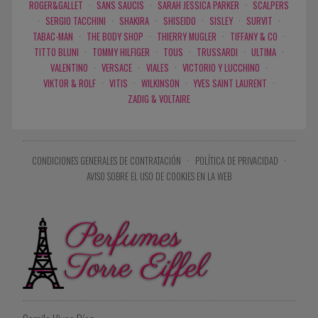
ROGER&GALLET
·
SANS SAUCIS
·
SARAH JESSICA PARKER
·
SCALPERS
·
SERGIO TACCHINI
·
SHAKIRA
·
SHISEIDO
·
SISLEY
·
SURVIT
·
TABAC-MAN
·
THE BODY SHOP
·
THIERRY MUGLER
·
TIFFANY & CO
·
TITTO BLUNI
·
TOMMY HILFIGER
·
TOUS
·
TRUSSARDI
·
ULTIMA
·
VALENTINO
·
VERSACE
·
VIALES
·
VICTORIO Y LUCCHINO
·
VIKTOR & ROLF
·
VITIS
·
WILKINSON
·
YVES SAINT LAURENT
·
ZADIG & VOLTAIRE
CONDICIONES GENERALES DE CONTRATACIÓN
·
POLÍTICA DE PRIVACIDAD
·
AVISO SOBRE EL USO DE COOKIES EN LA WEB