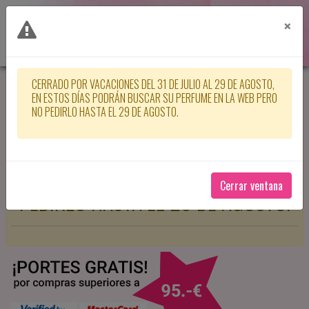
×
CERRADO POR VACACIONES DEL 31 DE JULIO AL 29 DE AGOSTO,
CERRADO POR VACACIONES DEL 31
EN ESTOS DÍAS PODRÁN BUSCAR SU PERFUME EN LA WEB PERO
NO PEDIRLO HASTA EL 29 DE AGOSTO.
DE JULIO AL 29 DE AGOSTO, EN
ESTOS DÍAS PODRÁN BUSCAR SU
PERFUME EN LA WEB PERO NO
Cerrar ventana
PEDIRLO HASTA EL 29 DE AGOSTO.