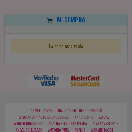
MI COMPRA
La bolsa está vacía
1 COSMETICA MASCULINA
·
1 DEO - DESODORANTES
·
2 SOLARES Y AUTO BRONCEDORES
·
777 OFERTAS
·
ADIDAS
·
ADOLFO DOMÍNGUEZ
·
AGATHA RUIZ DE LA PRADA
·
ALYSSA ASHLEY
·
ANGEL SCHLESSER
·
ANTONIO PUIG
·
ARAMIS
·
ARMAND BASSI
·