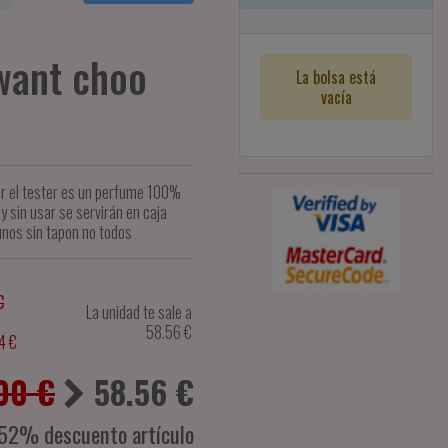
want choo
La bolsa está
vacía
er el tester es un perfume 100%
y sin usar se servirán en caja
unos sin tapon no todos
€
La unidad te sale a
58.56
€
4 €
00 €
58.56
€
52% descuento artículo