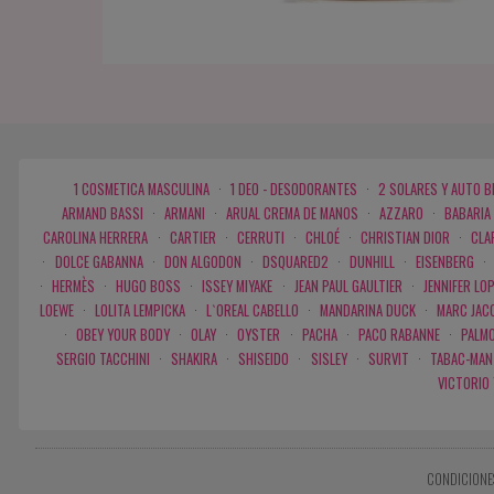
1 COSMETICA MASCULINA
·
1 DEO - DESODORANTES
·
2 SOLARES Y AUTO 
ARMAND BASSI
·
ARMANI
·
ARUAL CREMA DE MANOS
·
AZZARO
·
BABARIA
CAROLINA HERRERA
·
CARTIER
·
CERRUTI
·
CHLOÉ
·
CHRISTIAN DIOR
·
CLA
·
DOLCE GABANNA
·
DON ALGODON
·
DSQUARED2
·
DUNHILL
·
EISENBERG
·
·
HERMÈS
·
HUGO BOSS
·
ISSEY MIYAKE
·
JEAN PAUL GAULTIER
·
JENNIFER LO
LOEWE
·
LOLITA LEMPICKA
·
L`OREAL CABELLO
·
MANDARINA DUCK
·
MARC JAC
·
OBEY YOUR BODY
·
OLAY
·
OYSTER
·
PACHA
·
PACO RABANNE
·
PALMO
SERGIO TACCHINI
·
SHAKIRA
·
SHISEIDO
·
SISLEY
·
SURVIT
·
TABAC-MAN
VICTORIO
CONDICIONE