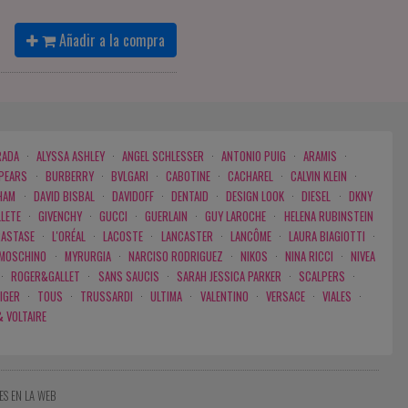
Añadir a la compra
RADA
·
ALYSSA ASHLEY
·
ANGEL SCHLESSER
·
ANTONIO PUIG
·
ARAMIS
·
SPEARS
·
BURBERRY
·
BVLGARI
·
CABOTINE
·
CACHAREL
·
CALVIN KLEIN
·
HAM
·
DAVID BISBAL
·
DAVIDOFF
·
DENTAID
·
DESIGN LOOK
·
DIESEL
·
DKNY
LLETE
·
GIVENCHY
·
GUCCI
·
GUERLAIN
·
GUY LAROCHE
·
HELENA RUBINSTEIN
RASTASE
·
L'ORÉAL
·
LACOSTE
·
LANCASTER
·
LANCÔME
·
LAURA BIAGIOTTI
·
MOSCHINO
·
MYRURGIA
·
NARCISO RODRIGUEZ
·
NIKOS
·
NINA RICCI
·
NIVEA
·
ROGER&GALLET
·
SANS SAUCIS
·
SARAH JESSICA PARKER
·
SCALPERS
·
IGER
·
TOUS
·
TRUSSARDI
·
ULTIMA
·
VALENTINO
·
VERSACE
·
VIALES
·
& VOLTAIRE
ES EN LA WEB