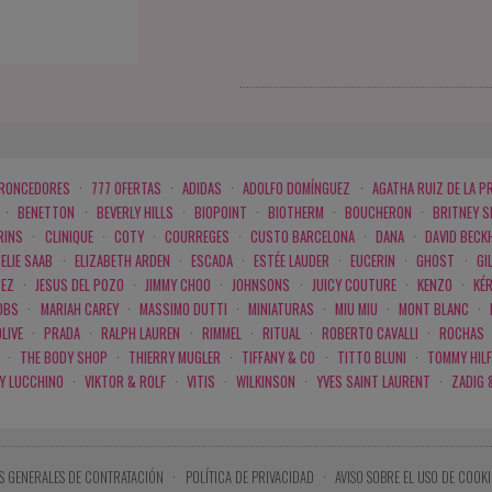
BRONCEDORES
·
777 OFERTAS
·
ADIDAS
·
ADOLFO DOMÍNGUEZ
·
AGATHA RUIZ DE LA P
·
BENETTON
·
BEVERLY HILLS
·
BIOPOINT
·
BIOTHERM
·
BOUCHERON
·
BRITNEY 
RINS
·
CLINIQUE
·
COTY
·
COURREGES
·
CUSTO BARCELONA
·
DANA
·
DAVID BECK
ELIE SAAB
·
ELIZABETH ARDEN
·
ESCADA
·
ESTÉE LAUDER
·
EUCERIN
·
GHOST
·
GI
PEZ
·
JESUS DEL POZO
·
JIMMY CHOO
·
JOHNSONS
·
JUICY COUTURE
·
KENZO
·
KÉ
OBS
·
MARIAH CAREY
·
MASSIMO DUTTI
·
MINIATURAS
·
MIU MIU
·
MONT BLANC
·
LIVE
·
PRADA
·
RALPH LAUREN
·
RIMMEL
·
RITUAL
·
ROBERTO CAVALLI
·
ROCHAS
·
THE BODY SHOP
·
THIERRY MUGLER
·
TIFFANY & CO
·
TITTO BLUNI
·
TOMMY HILF
 Y LUCCHINO
·
VIKTOR & ROLF
·
VITIS
·
WILKINSON
·
YVES SAINT LAURENT
·
ZADIG 
S GENERALES DE CONTRATACIÓN
·
POLÍTICA DE PRIVACIDAD
·
AVISO SOBRE EL USO DE COOKI