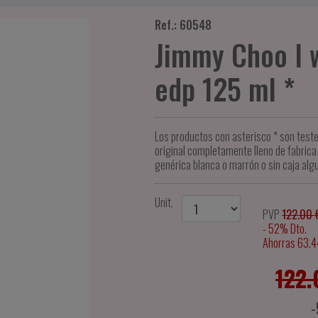
Ref.: 60548
Jimmy Choo I 
edp 125 ml *
Los productos con asterisco * son test
original completamente lleno de fabrica 
genérica blanca o marrón o sin caja alg
Unit.
PVP
122.00 
- 52% Dto.
Ahorras 63.4
122.
-