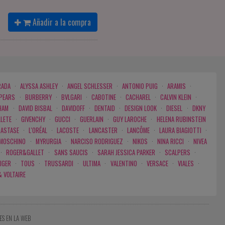
Añadir a la compra
RADA
·
ALYSSA ASHLEY
·
ANGEL SCHLESSER
·
ANTONIO PUIG
·
ARAMIS
·
SPEARS
·
BURBERRY
·
BVLGARI
·
CABOTINE
·
CACHAREL
·
CALVIN KLEIN
·
HAM
·
DAVID BISBAL
·
DAVIDOFF
·
DENTAID
·
DESIGN LOOK
·
DIESEL
·
DKNY
LLETE
·
GIVENCHY
·
GUCCI
·
GUERLAIN
·
GUY LAROCHE
·
HELENA RUBINSTEIN
RASTASE
·
L'ORÉAL
·
LACOSTE
·
LANCASTER
·
LANCÔME
·
LAURA BIAGIOTTI
·
MOSCHINO
·
MYRURGIA
·
NARCISO RODRIGUEZ
·
NIKOS
·
NINA RICCI
·
NIVEA
·
ROGER&GALLET
·
SANS SAUCIS
·
SARAH JESSICA PARKER
·
SCALPERS
·
IGER
·
TOUS
·
TRUSSARDI
·
ULTIMA
·
VALENTINO
·
VERSACE
·
VIALES
·
& VOLTAIRE
ES EN LA WEB