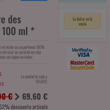
e des
La bolsa está
vacía
 100 ml *
er el tester es un perfume 100%
y sin usar se servirán en caja
unos sin tapon no todos
€
La unidad te sale a
69.60
€
0 €
00 €
69.60
€
52% descuento artículo