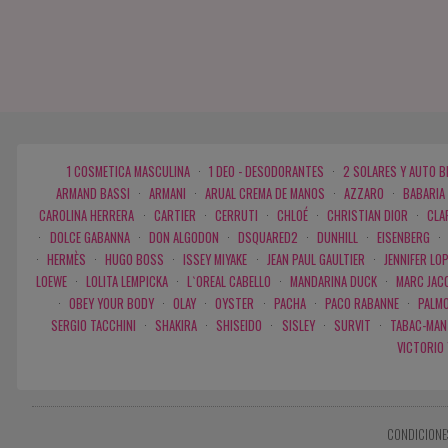
1 COSMETICA MASCULINA
·
1 DEO - DESODORANTES
·
2 SOLARES Y AUTO 
ARMAND BASSI
·
ARMANI
·
ARUAL CREMA DE MANOS
·
AZZARO
·
BABARIA
CAROLINA HERRERA
·
CARTIER
·
CERRUTI
·
CHLOÉ
·
CHRISTIAN DIOR
·
CLA
·
DOLCE GABANNA
·
DON ALGODON
·
DSQUARED2
·
DUNHILL
·
EISENBERG
·
·
HERMÈS
·
HUGO BOSS
·
ISSEY MIYAKE
·
JEAN PAUL GAULTIER
·
JENNIFER LO
LOEWE
·
LOLITA LEMPICKA
·
L`OREAL CABELLO
·
MANDARINA DUCK
·
MARC JAC
·
OBEY YOUR BODY
·
OLAY
·
OYSTER
·
PACHA
·
PACO RABANNE
·
PALMO
SERGIO TACCHINI
·
SHAKIRA
·
SHISEIDO
·
SISLEY
·
SURVIT
·
TABAC-MAN
VICTORIO
CONDICIONE