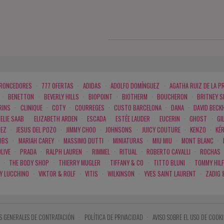
BRONCEDORES
·
777 OFERTAS
·
ADIDAS
·
ADOLFO DOMÍNGUEZ
·
AGATHA RUIZ DE LA P
·
BENETTON
·
BEVERLY HILLS
·
BIOPOINT
·
BIOTHERM
·
BOUCHERON
·
BRITNEY 
RINS
·
CLINIQUE
·
COTY
·
COURREGES
·
CUSTO BARCELONA
·
DANA
·
DAVID BECK
ELIE SAAB
·
ELIZABETH ARDEN
·
ESCADA
·
ESTÉE LAUDER
·
EUCERIN
·
GHOST
·
GI
PEZ
·
JESUS DEL POZO
·
JIMMY CHOO
·
JOHNSONS
·
JUICY COUTURE
·
KENZO
·
KÉ
OBS
·
MARIAH CAREY
·
MASSIMO DUTTI
·
MINIATURAS
·
MIU MIU
·
MONT BLANC
·
LIVE
·
PRADA
·
RALPH LAUREN
·
RIMMEL
·
RITUAL
·
ROBERTO CAVALLI
·
ROCHAS
·
THE BODY SHOP
·
THIERRY MUGLER
·
TIFFANY & CO
·
TITTO BLUNI
·
TOMMY HILF
 Y LUCCHINO
·
VIKTOR & ROLF
·
VITIS
·
WILKINSON
·
YVES SAINT LAURENT
·
ZADIG 
S GENERALES DE CONTRATACIÓN
·
POLÍTICA DE PRIVACIDAD
·
AVISO SOBRE EL USO DE COOKI