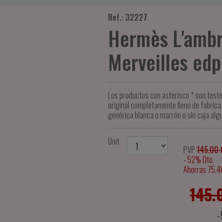
Ref.: 32227
Hermès L'ambr
Merveilles edp
Los productos con asterisco * son test
original completamente lleno de fabrica 
genérica blanca o marrón o sin caja alg
Unit.
PVP
145.00 
- 52% Dto.
Ahorras 75.4
145.
-