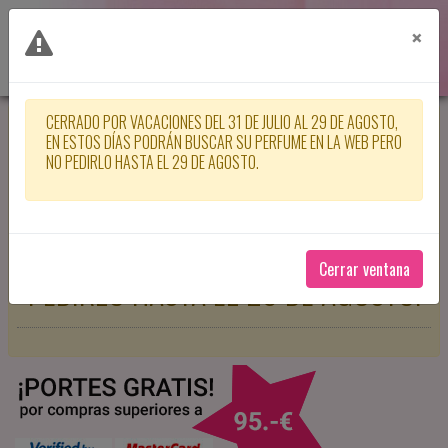
×
CERRADO POR VACACIONES DEL 31 DE JULIO AL 29 DE AGOSTO,
CERRADO POR VACACIONES DEL 31
EN ESTOS DÍAS PODRÁN BUSCAR SU PERFUME EN LA WEB PERO
NO PEDIRLO HASTA EL 29 DE AGOSTO.
DE JULIO AL 29 DE AGOSTO, EN
ESTOS DÍAS PODRÁN BUSCAR SU
PERFUME EN LA WEB PERO NO
Cerrar ventana
PEDIRLO HASTA EL 29 DE AGOSTO.