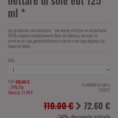
nettare di sole edt 125
ml *
Los productos con asterisco * son tester el tester es un perfume
100% original completamente lleno de fabrica y sin usar se
servirán en caja genérica blanca o marrón o sin caja algunos sin
tapon no todos
Unit.
PVP
110.00 €
La unidad te sale a
- 34% Dto.
72.60
€
Ahorras 37.40 €
110.00 €
72.60
€
-34% descuento artículo