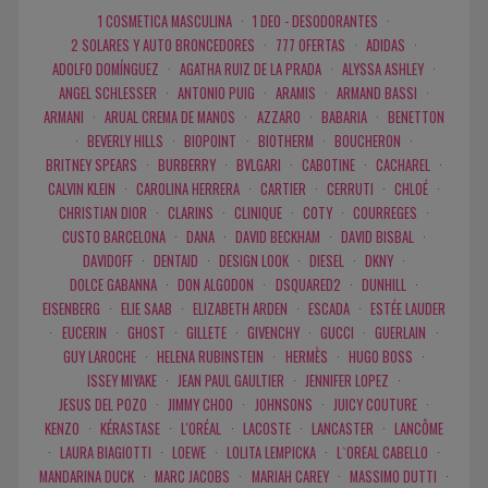
1 COSMETICA MASCULINA
·
1 DEO - DESODORANTES
·
2 SOLARES Y AUTO BRONCEDORES
·
777 OFERTAS
·
ADIDAS
·
ADOLFO DOMÍNGUEZ
·
AGATHA RUIZ DE LA PRADA
·
ALYSSA ASHLEY
·
ANGEL SCHLESSER
·
ANTONIO PUIG
·
ARAMIS
·
ARMAND BASSI
·
ARMANI
·
ARUAL CREMA DE MANOS
·
AZZARO
·
BABARIA
·
BENETTON
·
BEVERLY HILLS
·
BIOPOINT
·
BIOTHERM
·
BOUCHERON
·
BRITNEY SPEARS
·
BURBERRY
·
BVLGARI
·
CABOTINE
·
CACHAREL
·
CALVIN KLEIN
·
CAROLINA HERRERA
·
CARTIER
·
CERRUTI
·
CHLOÉ
·
CHRISTIAN DIOR
·
CLARINS
·
CLINIQUE
·
COTY
·
COURREGES
·
CUSTO BARCELONA
·
DANA
·
DAVID BECKHAM
·
DAVID BISBAL
·
DAVIDOFF
·
DENTAID
·
DESIGN LOOK
·
DIESEL
·
DKNY
·
DOLCE GABANNA
·
DON ALGODON
·
DSQUARED2
·
DUNHILL
·
EISENBERG
·
ELIE SAAB
·
ELIZABETH ARDEN
·
ESCADA
·
ESTÉE LAUDER
·
EUCERIN
·
GHOST
·
GILLETE
·
GIVENCHY
·
GUCCI
·
GUERLAIN
·
GUY LAROCHE
·
HELENA RUBINSTEIN
·
HERMÈS
·
HUGO BOSS
·
ISSEY MIYAKE
·
JEAN PAUL GAULTIER
·
JENNIFER LOPEZ
·
JESUS DEL POZO
·
JIMMY CHOO
·
JOHNSONS
·
JUICY COUTURE
·
KENZO
·
KÉRASTASE
·
L'ORÉAL
·
LACOSTE
·
LANCASTER
·
LANCÔME
·
LAURA BIAGIOTTI
·
LOEWE
·
LOLITA LEMPICKA
·
L`OREAL CABELLO
·
MANDARINA DUCK
·
MARC JACOBS
·
MARIAH CAREY
·
MASSIMO DUTTI
·