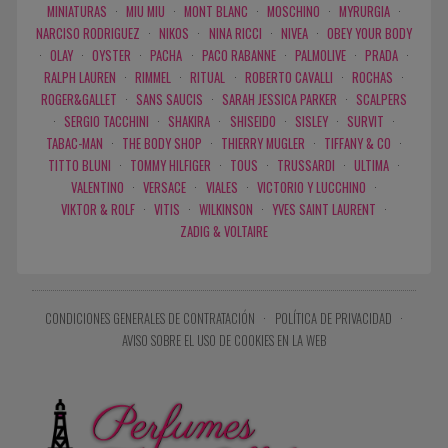
MINIATURAS
·
MIU MIU
·
MONT BLANC
·
MOSCHINO
·
MYRURGIA
·
NARCISO RODRIGUEZ
·
NIKOS
·
NINA RICCI
·
NIVEA
·
OBEY YOUR BODY
·
OLAY
·
OYSTER
·
PACHA
·
PACO RABANNE
·
PALMOLIVE
·
PRADA
·
RALPH LAUREN
·
RIMMEL
·
RITUAL
·
ROBERTO CAVALLI
·
ROCHAS
·
ROGER&GALLET
·
SANS SAUCIS
·
SARAH JESSICA PARKER
·
SCALPERS
·
SERGIO TACCHINI
·
SHAKIRA
·
SHISEIDO
·
SISLEY
·
SURVIT
·
TABAC-MAN
·
THE BODY SHOP
·
THIERRY MUGLER
·
TIFFANY & CO
·
TITTO BLUNI
·
TOMMY HILFIGER
·
TOUS
·
TRUSSARDI
·
ULTIMA
·
VALENTINO
·
VERSACE
·
VIALES
·
VICTORIO Y LUCCHINO
·
VIKTOR & ROLF
·
VITIS
·
WILKINSON
·
YVES SAINT LAURENT
·
ZADIG & VOLTAIRE
CONDICIONES GENERALES DE CONTRATACIÓN
·
POLÍTICA DE PRIVACIDAD
·
AVISO SOBRE EL USO DE COOKIES EN LA WEB