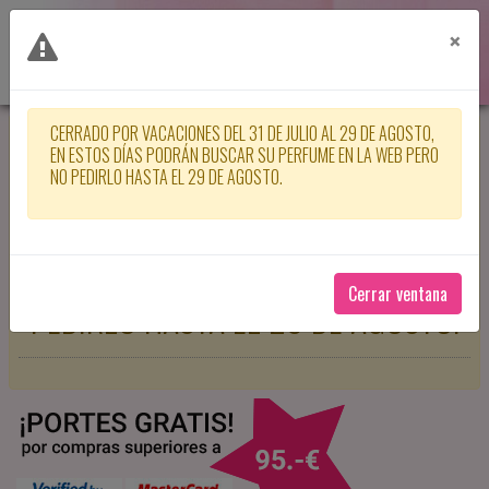
×
CERRADO POR VACACIONES DEL 31 DE JULIO AL 29 DE AGOSTO,
CERRADO POR VACACIONES DEL 31
EN ESTOS DÍAS PODRÁN BUSCAR SU PERFUME EN LA WEB PERO
NO PEDIRLO HASTA EL 29 DE AGOSTO.
DE JULIO AL 29 DE AGOSTO, EN
ESTOS DÍAS PODRÁN BUSCAR SU
PERFUME EN LA WEB PERO NO
Cerrar ventana
PEDIRLO HASTA EL 29 DE AGOSTO.