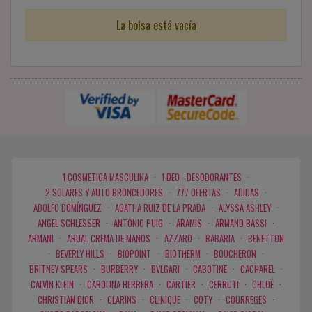
La bolsa está vacía
1 COSMETICA MASCULINA
·
1 DEO - DESODORANTES
·
2 SOLARES Y AUTO BRONCEDORES
·
777 OFERTAS
·
ADIDAS
·
ADOLFO DOMÍNGUEZ
·
AGATHA RUIZ DE LA PRADA
·
ALYSSA ASHLEY
·
ANGEL SCHLESSER
·
ANTONIO PUIG
·
ARAMIS
·
ARMAND BASSI
·
ARMANI
·
ARUAL CREMA DE MANOS
·
AZZARO
·
BABARIA
·
BENETTON
·
BEVERLY HILLS
·
BIOPOINT
·
BIOTHERM
·
BOUCHERON
·
BRITNEY SPEARS
·
BURBERRY
·
BVLGARI
·
CABOTINE
·
CACHAREL
·
CALVIN KLEIN
·
CAROLINA HERRERA
·
CARTIER
·
CERRUTI
·
CHLOÉ
·
CHRISTIAN DIOR
·
CLARINS
·
CLINIQUE
·
COTY
·
COURREGES
·