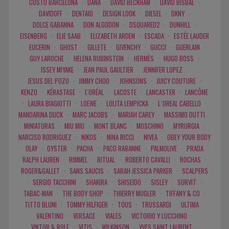
CUSTO BARCELONA
·
DANA
·
DAVID BECKHAM
·
DAVID BISBAL
·
DAVIDOFF
·
DENTAID
·
DESIGN LOOK
·
DIESEL
·
DKNY
·
DOLCE GABANNA
·
DON ALGODON
·
DSQUARED2
·
DUNHILL
·
EISENBERG
·
ELIE SAAB
·
ELIZABETH ARDEN
·
ESCADA
·
ESTÉE LAUDER
·
EUCERIN
·
GHOST
·
GILLETE
·
GIVENCHY
·
GUCCI
·
GUERLAIN
·
GUY LAROCHE
·
HELENA RUBINSTEIN
·
HERMÈS
·
HUGO BOSS
·
ISSEY MIYAKE
·
JEAN PAUL GAULTIER
·
JENNIFER LOPEZ
·
JESUS DEL POZO
·
JIMMY CHOO
·
JOHNSONS
·
JUICY COUTURE
·
KENZO
·
KÉRASTASE
·
L'ORÉAL
·
LACOSTE
·
LANCASTER
·
LANCÔME
·
LAURA BIAGIOTTI
·
LOEWE
·
LOLITA LEMPICKA
·
L`OREAL CABELLO
·
MANDARINA DUCK
·
MARC JACOBS
·
MARIAH CAREY
·
MASSIMO DUTTI
·
MINIATURAS
·
MIU MIU
·
MONT BLANC
·
MOSCHINO
·
MYRURGIA
·
NARCISO RODRIGUEZ
·
NIKOS
·
NINA RICCI
·
NIVEA
·
OBEY YOUR BODY
·
OLAY
·
OYSTER
·
PACHA
·
PACO RABANNE
·
PALMOLIVE
·
PRADA
·
RALPH LAUREN
·
RIMMEL
·
RITUAL
·
ROBERTO CAVALLI
·
ROCHAS
·
ROGER&GALLET
·
SANS SAUCIS
·
SARAH JESSICA PARKER
·
SCALPERS
·
SERGIO TACCHINI
·
SHAKIRA
·
SHISEIDO
·
SISLEY
·
SURVIT
·
TABAC-MAN
·
THE BODY SHOP
·
THIERRY MUGLER
·
TIFFANY & CO
·
TITTO BLUNI
·
TOMMY HILFIGER
·
TOUS
·
TRUSSARDI
·
ULTIMA
·
VALENTINO
·
VERSACE
·
VIALES
·
VICTORIO Y LUCCHINO
·
VIKTOR & ROLF
·
VITIS
·
WILKINSON
·
YVES SAINT LAURENT
·