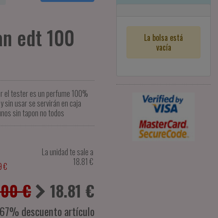
n edt 100
La bolsa está
vacía
er el tester es un perfume 100%
y sin usar se servirán en caja
unos sin tapon no todos
La unidad te sale a
18.81
€
9 €
.00 €
18.81
€
-67% descuento artículo