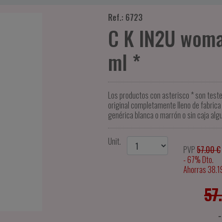
Ref.: 6723
C K IN2U woma
ml *
Los productos con asterisco * son test
original completamente lleno de fabrica 
genérica blanca o marrón o sin caja alg
Unit.
PVP
57.00 €
- 67% Dto.
Ahorras 38.1
57