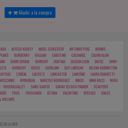
Añadir a la compra
RADA
·
ALYSSA ASHLEY
·
ANGEL SCHLESSER
·
ANTONIO PUIG
·
ARAMIS
·
SPEARS
·
BURBERRY
·
BVLGARI
·
CABOTINE
·
CACHAREL
·
CALVIN KLEIN
·
HAM
·
DAVID BISBAL
·
DAVIDOFF
·
DENTAID
·
DESIGN LOOK
·
DIESEL
·
DKNY
LLETE
·
GIVENCHY
·
GUCCI
·
GUERLAIN
·
GUY LAROCHE
·
HELENA RUBINSTEIN
RASTASE
·
L'ORÉAL
·
LACOSTE
·
LANCASTER
·
LANCÔME
·
LAURA BIAGIOTTI
·
MOSCHINO
·
MYRURGIA
·
NARCISO RODRIGUEZ
·
NIKOS
·
NINA RICCI
·
NIVEA
·
ROGER&GALLET
·
SANS SAUCIS
·
SARAH JESSICA PARKER
·
SCALPERS
·
IGER
·
TOUS
·
TRUSSARDI
·
ULTIMA
·
VALENTINO
·
VERSACE
·
VIALES
·
& VOLTAIRE
ES EN LA WEB