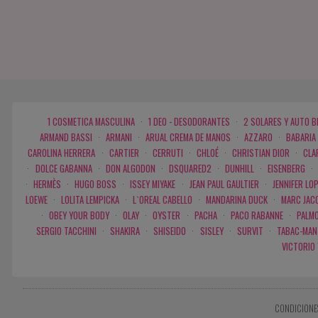
1 COSMETICA MASCULINA
·
1 DEO - DESODORANTES
·
2 SOLARES Y AUTO 
ARMAND BASSI
·
ARMANI
·
ARUAL CREMA DE MANOS
·
AZZARO
·
BABARIA
CAROLINA HERRERA
·
CARTIER
·
CERRUTI
·
CHLOÉ
·
CHRISTIAN DIOR
·
CLA
·
DOLCE GABANNA
·
DON ALGODON
·
DSQUARED2
·
DUNHILL
·
EISENBERG
·
·
HERMÈS
·
HUGO BOSS
·
ISSEY MIYAKE
·
JEAN PAUL GAULTIER
·
JENNIFER LO
LOEWE
·
LOLITA LEMPICKA
·
L`OREAL CABELLO
·
MANDARINA DUCK
·
MARC JAC
·
OBEY YOUR BODY
·
OLAY
·
OYSTER
·
PACHA
·
PACO RABANNE
·
PALMO
SERGIO TACCHINI
·
SHAKIRA
·
SHISEIDO
·
SISLEY
·
SURVIT
·
TABAC-MAN
VICTORIO
CONDICIONE