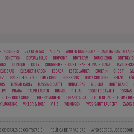
BRONCEDORES
·
777 OFERTAS
·
ADIDAS
·
ADOLFO DOMÍNGUEZ
·
AGATHA RUIZ DE LA P
·
BENETTON
·
BEVERLY HILLS
·
BIOPOINT
·
BIOTHERM
·
BOUCHERON
·
BRITNEY 
RINS
·
CLINIQUE
·
COTY
·
COURREGES
·
CUSTO BARCELONA
·
DANA
·
DAVID BECK
ELIE SAAB
·
ELIZABETH ARDEN
·
ESCADA
·
ESTÉE LAUDER
·
EUCERIN
·
GHOST
·
GI
PEZ
·
JESUS DEL POZO
·
JIMMY CHOO
·
JOHNSONS
·
JUICY COUTURE
·
KENZO
·
KÉ
OBS
·
MARIAH CAREY
·
MASSIMO DUTTI
·
MINIATURAS
·
MIU MIU
·
MONT BLANC
·
LIVE
·
PRADA
·
RALPH LAUREN
·
RIMMEL
·
RITUAL
·
ROBERTO CAVALLI
·
ROCHAS
·
THE BODY SHOP
·
THIERRY MUGLER
·
TIFFANY & CO
·
TITTO BLUNI
·
TOMMY HILF
 Y LUCCHINO
·
VIKTOR & ROLF
·
VITIS
·
WILKINSON
·
YVES SAINT LAURENT
·
ZADIG 
S GENERALES DE CONTRATACIÓN
·
POLÍTICA DE PRIVACIDAD
·
AVISO SOBRE EL USO DE COOKI