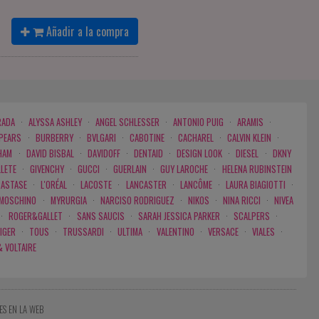
Añadir a la compra
RADA
·
ALYSSA ASHLEY
·
ANGEL SCHLESSER
·
ANTONIO PUIG
·
ARAMIS
·
SPEARS
·
BURBERRY
·
BVLGARI
·
CABOTINE
·
CACHAREL
·
CALVIN KLEIN
·
HAM
·
DAVID BISBAL
·
DAVIDOFF
·
DENTAID
·
DESIGN LOOK
·
DIESEL
·
DKNY
LLETE
·
GIVENCHY
·
GUCCI
·
GUERLAIN
·
GUY LAROCHE
·
HELENA RUBINSTEIN
RASTASE
·
L'ORÉAL
·
LACOSTE
·
LANCASTER
·
LANCÔME
·
LAURA BIAGIOTTI
·
MOSCHINO
·
MYRURGIA
·
NARCISO RODRIGUEZ
·
NIKOS
·
NINA RICCI
·
NIVEA
·
ROGER&GALLET
·
SANS SAUCIS
·
SARAH JESSICA PARKER
·
SCALPERS
·
IGER
·
TOUS
·
TRUSSARDI
·
ULTIMA
·
VALENTINO
·
VERSACE
·
VIALES
·
& VOLTAIRE
ES EN LA WEB