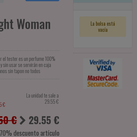
night Woman
La bolsa está
vacía
er el tester es un perfume 100%
y sin usar se servirán en caja
unos sin tapon no todos
La unidad te sale a
29.55
€
5 €
50 €
29.55
€
-70% descuento artículo