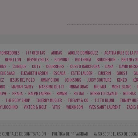
BRONCEDORES
·
777 OFERTAS
·
ADIDAS
·
ADOLFO DOMÍNGUEZ
·
AGATHA RUIZ DE LA P
·
BENETTON
·
BEVERLY HILLS
·
BIOPOINT
·
BIOTHERM
·
BOUCHERON
·
BRITNEY 
RINS
·
CLINIQUE
·
COTY
·
COURREGES
·
CUSTO BARCELONA
·
DANA
·
DAVID BECK
ELIE SAAB
·
ELIZABETH ARDEN
·
ESCADA
·
ESTÉE LAUDER
·
EUCERIN
·
GHOST
·
GI
PEZ
·
JESUS DEL POZO
·
JIMMY CHOO
·
JOHNSONS
·
JUICY COUTURE
·
KENZO
·
KÉ
OBS
·
MARIAH CAREY
·
MASSIMO DUTTI
·
MINIATURAS
·
MIU MIU
·
MONT BLANC
·
LIVE
·
PRADA
·
RALPH LAUREN
·
RIMMEL
·
RITUAL
·
ROBERTO CAVALLI
·
ROCHAS
·
THE BODY SHOP
·
THIERRY MUGLER
·
TIFFANY & CO
·
TITTO BLUNI
·
TOMMY HILF
 Y LUCCHINO
·
VIKTOR & ROLF
·
VITIS
·
WILKINSON
·
YVES SAINT LAURENT
·
ZADIG 
S GENERALES DE CONTRATACIÓN
·
POLÍTICA DE PRIVACIDAD
·
AVISO SOBRE EL USO DE COOKI