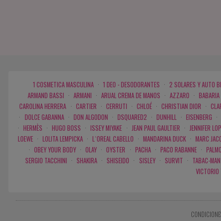
1 COSMETICA MASCULINA
·
1 DEO - DESODORANTES
·
2 SOLARES Y AUTO 
ARMAND BASSI
·
ARMANI
·
ARUAL CREMA DE MANOS
·
AZZARO
·
BABARIA
CAROLINA HERRERA
·
CARTIER
·
CERRUTI
·
CHLOÉ
·
CHRISTIAN DIOR
·
CLA
·
DOLCE GABANNA
·
DON ALGODON
·
DSQUARED2
·
DUNHILL
·
EISENBERG
·
·
HERMÈS
·
HUGO BOSS
·
ISSEY MIYAKE
·
JEAN PAUL GAULTIER
·
JENNIFER LO
LOEWE
·
LOLITA LEMPICKA
·
L`OREAL CABELLO
·
MANDARINA DUCK
·
MARC JAC
·
OBEY YOUR BODY
·
OLAY
·
OYSTER
·
PACHA
·
PACO RABANNE
·
PALMO
SERGIO TACCHINI
·
SHAKIRA
·
SHISEIDO
·
SISLEY
·
SURVIT
·
TABAC-MAN
VICTORIO
CONDICIONE