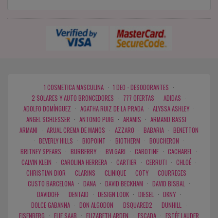
1 COSMETICA MASCULINA
·
1 DEO - DESODORANTES
·
2 SOLARES Y AUTO BRONCEDORES
·
777 OFERTAS
·
ADIDAS
·
ADOLFO DOMÍNGUEZ
·
AGATHA RUIZ DE LA PRADA
·
ALYSSA ASHLEY
·
ANGEL SCHLESSER
·
ANTONIO PUIG
·
ARAMIS
·
ARMAND BASSI
·
ARMANI
·
ARUAL CREMA DE MANOS
·
AZZARO
·
BABARIA
·
BENETTON
·
BEVERLY HILLS
·
BIOPOINT
·
BIOTHERM
·
BOUCHERON
·
BRITNEY SPEARS
·
BURBERRY
·
BVLGARI
·
CABOTINE
·
CACHAREL
·
CALVIN KLEIN
·
CAROLINA HERRERA
·
CARTIER
·
CERRUTI
·
CHLOÉ
·
CHRISTIAN DIOR
·
CLARINS
·
CLINIQUE
·
COTY
·
COURREGES
·
CUSTO BARCELONA
·
DANA
·
DAVID BECKHAM
·
DAVID BISBAL
·
DAVIDOFF
·
DENTAID
·
DESIGN LOOK
·
DIESEL
·
DKNY
·
DOLCE GABANNA
·
DON ALGODON
·
DSQUARED2
·
DUNHILL
·
EISENBERG
·
ELIE SAAB
·
ELIZABETH ARDEN
·
ESCADA
·
ESTÉE LAUDER