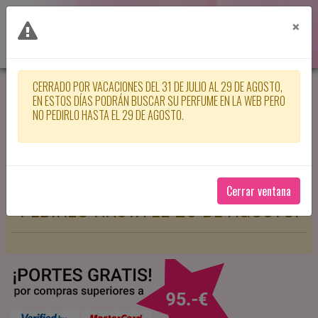
×
CERRADO POR VACACIONES DEL 31 DE JULIO AL 29 DE AGOSTO,
CERRADO POR VACACIONES DEL 31
EN ESTOS DÍAS PODRÁN BUSCAR SU PERFUME EN LA WEB PERO
NO PEDIRLO HASTA EL 29 DE AGOSTO.
DE JULIO AL 29 DE AGOSTO, EN
ESTOS DÍAS PODRÁN BUSCAR SU
PERFUME EN LA WEB PERO NO
Cerrar ventana
PEDIRLO HASTA EL 29 DE AGOSTO.