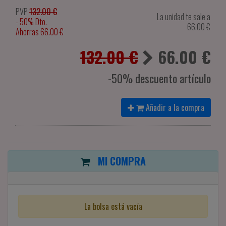
PVP
132.00 €
La unidad te sale a
- 50% Dto.
66.00
€
Ahorras 66.00 €
132.00 €
66.00
€
-50% descuento artículo
Añadir a la compra
MI COMPRA
La bolsa está vacía