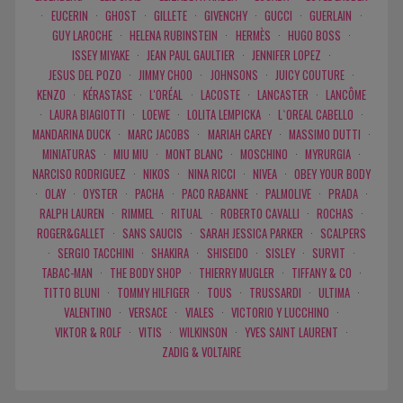
·
EUCERIN
·
GHOST
·
GILLETE
·
GIVENCHY
·
GUCCI
·
GUERLAIN
·
GUY LAROCHE
·
HELENA RUBINSTEIN
·
HERMÈS
·
HUGO BOSS
·
ISSEY MIYAKE
·
JEAN PAUL GAULTIER
·
JENNIFER LOPEZ
·
JESUS DEL POZO
·
JIMMY CHOO
·
JOHNSONS
·
JUICY COUTURE
·
KENZO
·
KÉRASTASE
·
L'ORÉAL
·
LACOSTE
·
LANCASTER
·
LANCÔME
·
LAURA BIAGIOTTI
·
LOEWE
·
LOLITA LEMPICKA
·
L`OREAL CABELLO
·
MANDARINA DUCK
·
MARC JACOBS
·
MARIAH CAREY
·
MASSIMO DUTTI
·
MINIATURAS
·
MIU MIU
·
MONT BLANC
·
MOSCHINO
·
MYRURGIA
·
NARCISO RODRIGUEZ
·
NIKOS
·
NINA RICCI
·
NIVEA
·
OBEY YOUR BODY
·
OLAY
·
OYSTER
·
PACHA
·
PACO RABANNE
·
PALMOLIVE
·
PRADA
·
RALPH LAUREN
·
RIMMEL
·
RITUAL
·
ROBERTO CAVALLI
·
ROCHAS
·
ROGER&GALLET
·
SANS SAUCIS
·
SARAH JESSICA PARKER
·
SCALPERS
·
SERGIO TACCHINI
·
SHAKIRA
·
SHISEIDO
·
SISLEY
·
SURVIT
·
TABAC-MAN
·
THE BODY SHOP
·
THIERRY MUGLER
·
TIFFANY & CO
·
TITTO BLUNI
·
TOMMY HILFIGER
·
TOUS
·
TRUSSARDI
·
ULTIMA
·
VALENTINO
·
VERSACE
·
VIALES
·
VICTORIO Y LUCCHINO
·
VIKTOR & ROLF
·
VITIS
·
WILKINSON
·
YVES SAINT LAURENT
·
ZADIG & VOLTAIRE