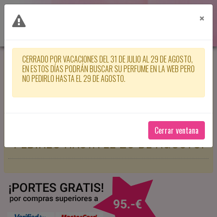
×
CERRADO POR VACACIONES DEL 31 DE JULIO AL 29 DE AGOSTO,
CERRADO POR VACACIONES DEL 31
EN ESTOS DÍAS PODRÁN BUSCAR SU PERFUME EN LA WEB PERO
NO PEDIRLO HASTA EL 29 DE AGOSTO.
DE JULIO AL 29 DE AGOSTO, EN
ESTOS DÍAS PODRÁN BUSCAR SU
PERFUME EN LA WEB PERO NO
Cerrar ventana
PEDIRLO HASTA EL 29 DE AGOSTO.