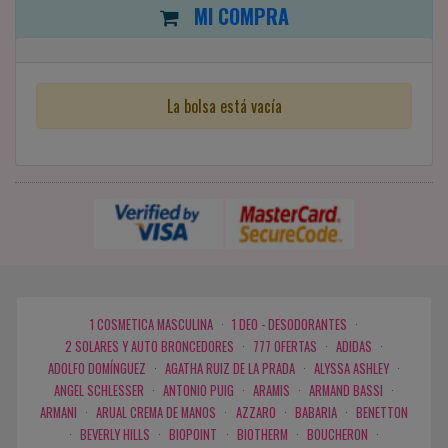
MI COMPRA
La bolsa está vacía
1 COSMETICA MASCULINA
·
1 DEO - DESODORANTES
·
2 SOLARES Y AUTO BRONCEDORES
·
777 OFERTAS
·
ADIDAS
·
ADOLFO DOMÍNGUEZ
·
AGATHA RUIZ DE LA PRADA
·
ALYSSA ASHLEY
·
ANGEL SCHLESSER
·
ANTONIO PUIG
·
ARAMIS
·
ARMAND BASSI
·
ARMANI
·
ARUAL CREMA DE MANOS
·
AZZARO
·
BABARIA
·
BENETTON
·
BEVERLY HILLS
·
BIOPOINT
·
BIOTHERM
·
BOUCHERON
·