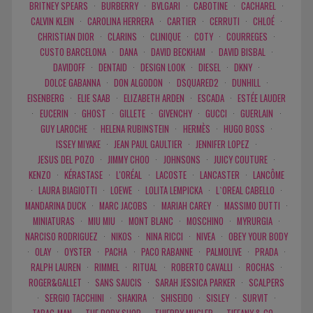
BRITNEY SPEARS
·
BURBERRY
·
BVLGARI
·
CABOTINE
·
CACHAREL
·
CALVIN KLEIN
·
CAROLINA HERRERA
·
CARTIER
·
CERRUTI
·
CHLOÉ
·
CHRISTIAN DIOR
·
CLARINS
·
CLINIQUE
·
COTY
·
COURREGES
·
CUSTO BARCELONA
·
DANA
·
DAVID BECKHAM
·
DAVID BISBAL
·
DAVIDOFF
·
DENTAID
·
DESIGN LOOK
·
DIESEL
·
DKNY
·
DOLCE GABANNA
·
DON ALGODON
·
DSQUARED2
·
DUNHILL
·
EISENBERG
·
ELIE SAAB
·
ELIZABETH ARDEN
·
ESCADA
·
ESTÉE LAUDER
·
EUCERIN
·
GHOST
·
GILLETE
·
GIVENCHY
·
GUCCI
·
GUERLAIN
·
GUY LAROCHE
·
HELENA RUBINSTEIN
·
HERMÈS
·
HUGO BOSS
·
ISSEY MIYAKE
·
JEAN PAUL GAULTIER
·
JENNIFER LOPEZ
·
JESUS DEL POZO
·
JIMMY CHOO
·
JOHNSONS
·
JUICY COUTURE
·
KENZO
·
KÉRASTASE
·
L'ORÉAL
·
LACOSTE
·
LANCASTER
·
LANCÔME
·
LAURA BIAGIOTTI
·
LOEWE
·
LOLITA LEMPICKA
·
L`OREAL CABELLO
·
MANDARINA DUCK
·
MARC JACOBS
·
MARIAH CAREY
·
MASSIMO DUTTI
·
MINIATURAS
·
MIU MIU
·
MONT BLANC
·
MOSCHINO
·
MYRURGIA
·
NARCISO RODRIGUEZ
·
NIKOS
·
NINA RICCI
·
NIVEA
·
OBEY YOUR BODY
·
OLAY
·
OYSTER
·
PACHA
·
PACO RABANNE
·
PALMOLIVE
·
PRADA
·
RALPH LAUREN
·
RIMMEL
·
RITUAL
·
ROBERTO CAVALLI
·
ROCHAS
·
ROGER&GALLET
·
SANS SAUCIS
·
SARAH JESSICA PARKER
·
SCALPERS
·
SERGIO TACCHINI
·
SHAKIRA
·
SHISEIDO
·
SISLEY
·
SURVIT
·