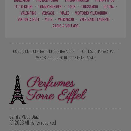
TABAC-MAN
·
THE BODY SHOP
·
THIERRY MUGLER
·
TIFFANY & CO
·
TITTO BLUNI
·
TOMMY HILFIGER
·
TOUS
·
TRUSSARDI
·
ULTIMA
·
VALENTINO
·
VERSACE
·
VIALES
·
VICTORIO Y LUCCHINO
·
VIKTOR & ROLF
·
VITIS
·
WILKINSON
·
YVES SAINT LAURENT
·
ZADIG & VOLTAIRE
CONDICIONES GENERALES DE CONTRATACIÓN
·
POLÍTICA DE PRIVACIDAD
·
AVISO SOBRE EL USO DE COOKIES EN LA WEB
Camila Vives Díaz
© 2026 All rights reserved