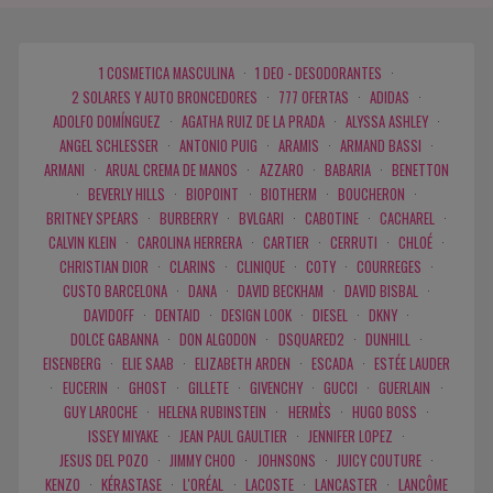
1 COSMETICA MASCULINA
·
1 DEO - DESODORANTES
·
2 SOLARES Y AUTO BRONCEDORES
·
777 OFERTAS
·
ADIDAS
·
ADOLFO DOMÍNGUEZ
·
AGATHA RUIZ DE LA PRADA
·
ALYSSA ASHLEY
·
ANGEL SCHLESSER
·
ANTONIO PUIG
·
ARAMIS
·
ARMAND BASSI
·
ARMANI
·
ARUAL CREMA DE MANOS
·
AZZARO
·
BABARIA
·
BENETTON
·
BEVERLY HILLS
·
BIOPOINT
·
BIOTHERM
·
BOUCHERON
·
BRITNEY SPEARS
·
BURBERRY
·
BVLGARI
·
CABOTINE
·
CACHAREL
·
CALVIN KLEIN
·
CAROLINA HERRERA
·
CARTIER
·
CERRUTI
·
CHLOÉ
·
CHRISTIAN DIOR
·
CLARINS
·
CLINIQUE
·
COTY
·
COURREGES
·
CUSTO BARCELONA
·
DANA
·
DAVID BECKHAM
·
DAVID BISBAL
·
DAVIDOFF
·
DENTAID
·
DESIGN LOOK
·
DIESEL
·
DKNY
·
DOLCE GABANNA
·
DON ALGODON
·
DSQUARED2
·
DUNHILL
·
EISENBERG
·
ELIE SAAB
·
ELIZABETH ARDEN
·
ESCADA
·
ESTÉE LAUDER
·
EUCERIN
·
GHOST
·
GILLETE
·
GIVENCHY
·
GUCCI
·
GUERLAIN
·
GUY LAROCHE
·
HELENA RUBINSTEIN
·
HERMÈS
·
HUGO BOSS
·
ISSEY MIYAKE
·
JEAN PAUL GAULTIER
·
JENNIFER LOPEZ
·
JESUS DEL POZO
·
JIMMY CHOO
·
JOHNSONS
·
JUICY COUTURE
·
KENZO
·
KÉRASTASE
·
L'ORÉAL
·
LACOSTE
·
LANCASTER
·
LANCÔME