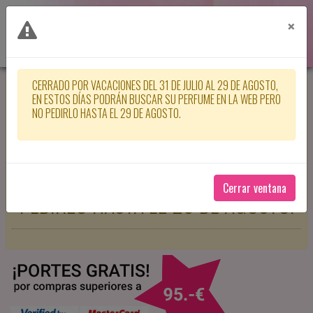
×
CERRADO POR VACACIONES DEL 31 DE JULIO AL 29 DE AGOSTO,
CERRADO POR VACACIONES DEL 31
EN ESTOS DÍAS PODRÁN BUSCAR SU PERFUME EN LA WEB PERO
NO PEDIRLO HASTA EL 29 DE AGOSTO.
DE JULIO AL 29 DE AGOSTO, EN
ESTOS DÍAS PODRÁN BUSCAR SU
PERFUME EN LA WEB PERO NO
Cerrar ventana
PEDIRLO HASTA EL 29 DE AGOSTO.