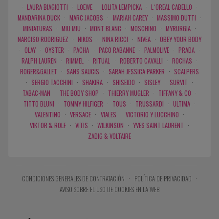
·
LAURA BIAGIOTTI
·
LOEWE
·
LOLITA LEMPICKA
·
L`OREAL CABELLO
·
MANDARINA DUCK
·
MARC JACOBS
·
MARIAH CAREY
·
MASSIMO DUTTI
·
MINIATURAS
·
MIU MIU
·
MONT BLANC
·
MOSCHINO
·
MYRURGIA
·
NARCISO RODRIGUEZ
·
NIKOS
·
NINA RICCI
·
NIVEA
·
OBEY YOUR BODY
·
OLAY
·
OYSTER
·
PACHA
·
PACO RABANNE
·
PALMOLIVE
·
PRADA
·
RALPH LAUREN
·
RIMMEL
·
RITUAL
·
ROBERTO CAVALLI
·
ROCHAS
·
ROGER&GALLET
·
SANS SAUCIS
·
SARAH JESSICA PARKER
·
SCALPERS
·
SERGIO TACCHINI
·
SHAKIRA
·
SHISEIDO
·
SISLEY
·
SURVIT
·
TABAC-MAN
·
THE BODY SHOP
·
THIERRY MUGLER
·
TIFFANY & CO
·
TITTO BLUNI
·
TOMMY HILFIGER
·
TOUS
·
TRUSSARDI
·
ULTIMA
·
VALENTINO
·
VERSACE
·
VIALES
·
VICTORIO Y LUCCHINO
·
VIKTOR & ROLF
·
VITIS
·
WILKINSON
·
YVES SAINT LAURENT
·
ZADIG & VOLTAIRE
CONDICIONES GENERALES DE CONTRATACIÓN
·
POLÍTICA DE PRIVACIDAD
·
AVISO SOBRE EL USO DE COOKIES EN LA WEB