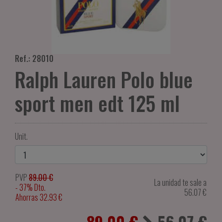
Ref.: 28010
Ralph Lauren Polo blue
sport men edt 125 ml
Unit.
PVP
89.00 €
La unidad te sale a
- 37% Dto.
56.07
€
Ahorras 32.93 €
89.00 €
56.07
€