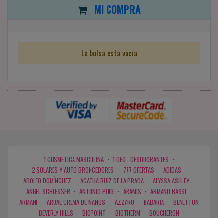
MI COMPRA
La bolsa está vacía
1 COSMETICA MASCULINA
·
1 DEO - DESODORANTES
·
2 SOLARES Y AUTO BRONCEDORES
·
777 OFERTAS
·
ADIDAS
·
ADOLFO DOMÍNGUEZ
·
AGATHA RUIZ DE LA PRADA
·
ALYSSA ASHLEY
·
ANGEL SCHLESSER
·
ANTONIO PUIG
·
ARAMIS
·
ARMAND BASSI
·
ARMANI
·
ARUAL CREMA DE MANOS
·
AZZARO
·
BABARIA
·
BENETTON
·
BEVERLY HILLS
·
BIOPOINT
·
BIOTHERM
·
BOUCHERON
·