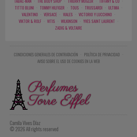
TABAC-MAN
·
THE BODY SHOP
·
THIERRY MUGLER
·
TIFFANY & CO
·
TITTO BLUNI
·
TOMMY HILFIGER
·
TOUS
·
TRUSSARDI
·
ULTIMA
·
VALENTINO
·
VERSACE
·
VIALES
·
VICTORIO Y LUCCHINO
·
VIKTOR & ROLF
·
VITIS
·
WILKINSON
·
YVES SAINT LAURENT
·
ZADIG & VOLTAIRE
CONDICIONES GENERALES DE CONTRATACIÓN
·
POLÍTICA DE PRIVACIDAD
·
AVISO SOBRE EL USO DE COOKIES EN LA WEB
Camila Vives Díaz
© 2026 All rights reserved