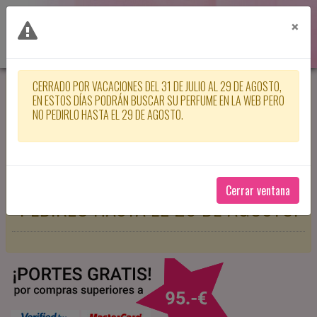
×
CERRADO POR VACACIONES DEL 31 DE JULIO AL 29 DE AGOSTO,
CERRADO POR VACACIONES DEL 31
EN ESTOS DÍAS PODRÁN BUSCAR SU PERFUME EN LA WEB PERO
NO PEDIRLO HASTA EL 29 DE AGOSTO.
DE JULIO AL 29 DE AGOSTO, EN
ESTOS DÍAS PODRÁN BUSCAR SU
PERFUME EN LA WEB PERO NO
Cerrar ventana
PEDIRLO HASTA EL 29 DE AGOSTO.