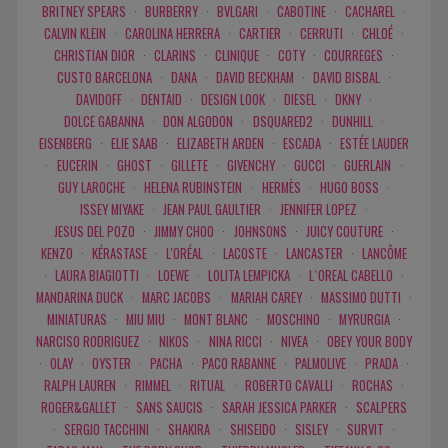
BRITNEY SPEARS
·
BURBERRY
·
BVLGARI
·
CABOTINE
·
CACHAREL
·
CALVIN KLEIN
·
CAROLINA HERRERA
·
CARTIER
·
CERRUTI
·
CHLOÉ
·
CHRISTIAN DIOR
·
CLARINS
·
CLINIQUE
·
COTY
·
COURREGES
·
CUSTO BARCELONA
·
DANA
·
DAVID BECKHAM
·
DAVID BISBAL
·
DAVIDOFF
·
DENTAID
·
DESIGN LOOK
·
DIESEL
·
DKNY
·
DOLCE GABANNA
·
DON ALGODON
·
DSQUARED2
·
DUNHILL
·
EISENBERG
·
ELIE SAAB
·
ELIZABETH ARDEN
·
ESCADA
·
ESTÉE LAUDER
·
EUCERIN
·
GHOST
·
GILLETE
·
GIVENCHY
·
GUCCI
·
GUERLAIN
·
GUY LAROCHE
·
HELENA RUBINSTEIN
·
HERMÈS
·
HUGO BOSS
·
ISSEY MIYAKE
·
JEAN PAUL GAULTIER
·
JENNIFER LOPEZ
·
JESUS DEL POZO
·
JIMMY CHOO
·
JOHNSONS
·
JUICY COUTURE
·
KENZO
·
KÉRASTASE
·
L'ORÉAL
·
LACOSTE
·
LANCASTER
·
LANCÔME
·
LAURA BIAGIOTTI
·
LOEWE
·
LOLITA LEMPICKA
·
L`OREAL CABELLO
·
MANDARINA DUCK
·
MARC JACOBS
·
MARIAH CAREY
·
MASSIMO DUTTI
·
MINIATURAS
·
MIU MIU
·
MONT BLANC
·
MOSCHINO
·
MYRURGIA
·
NARCISO RODRIGUEZ
·
NIKOS
·
NINA RICCI
·
NIVEA
·
OBEY YOUR BODY
·
OLAY
·
OYSTER
·
PACHA
·
PACO RABANNE
·
PALMOLIVE
·
PRADA
·
RALPH LAUREN
·
RIMMEL
·
RITUAL
·
ROBERTO CAVALLI
·
ROCHAS
·
ROGER&GALLET
·
SANS SAUCIS
·
SARAH JESSICA PARKER
·
SCALPERS
·
SERGIO TACCHINI
·
SHAKIRA
·
SHISEIDO
·
SISLEY
·
SURVIT
·