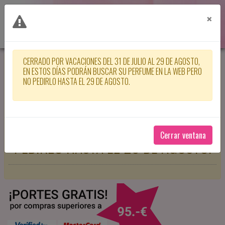
×
CERRADO POR VACACIONES DEL 31 DE JULIO AL 29 DE AGOSTO,
CERRADO POR VACACIONES DEL 31
EN ESTOS DÍAS PODRÁN BUSCAR SU PERFUME EN LA WEB PERO
NO PEDIRLO HASTA EL 29 DE AGOSTO.
DE JULIO AL 29 DE AGOSTO, EN
ESTOS DÍAS PODRÁN BUSCAR SU
PERFUME EN LA WEB PERO NO
Cerrar ventana
PEDIRLO HASTA EL 29 DE AGOSTO.