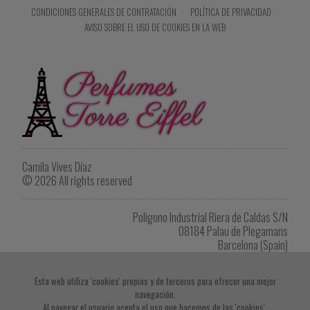
CONDICIONES GENERALES DE CONTRATACIÓN
·
POLÍTICA DE PRIVACIDAD
·
AVISO SOBRE EL USO DE COOKIES EN LA WEB
Camila Vives Díaz
© 2026 All rights reserved
Poligono Industrial Riera de Caldas S/N
08184 Palau de Plegamans
Barcelona (Spain)
Tel. +34 622 902 264
eiffel1418@gmail.com
Esta web utiliza 'cookies' propias y de terceros para ofrecer una mejor
navegación.
Imprimir listado de productos
Al navegar el usuario acepta el uso que hacemos de las 'cookies'.