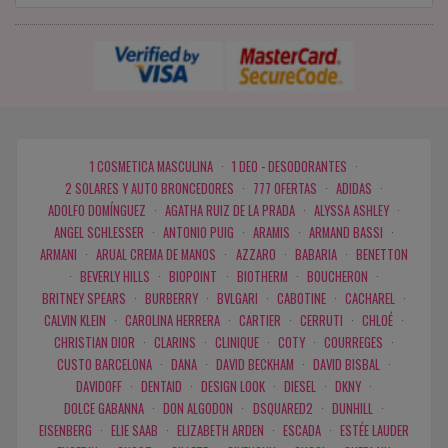
1 COSMETICA MASCULINA
·
1 DEO - DESODORANTES
·
2 SOLARES Y AUTO BRONCEDORES
·
777 OFERTAS
·
ADIDAS
·
ADOLFO DOMÍNGUEZ
·
AGATHA RUIZ DE LA PRADA
·
ALYSSA ASHLEY
·
ANGEL SCHLESSER
·
ANTONIO PUIG
·
ARAMIS
·
ARMAND BASSI
·
ARMANI
·
ARUAL CREMA DE MANOS
·
AZZARO
·
BABARIA
·
BENETTON
·
BEVERLY HILLS
·
BIOPOINT
·
BIOTHERM
·
BOUCHERON
·
BRITNEY SPEARS
·
BURBERRY
·
BVLGARI
·
CABOTINE
·
CACHAREL
·
CALVIN KLEIN
·
CAROLINA HERRERA
·
CARTIER
·
CERRUTI
·
CHLOÉ
·
CHRISTIAN DIOR
·
CLARINS
·
CLINIQUE
·
COTY
·
COURREGES
·
CUSTO BARCELONA
·
DANA
·
DAVID BECKHAM
·
DAVID BISBAL
·
DAVIDOFF
·
DENTAID
·
DESIGN LOOK
·
DIESEL
·
DKNY
·
DOLCE GABANNA
·
DON ALGODON
·
DSQUARED2
·
DUNHILL
·
EISENBERG
·
ELIE SAAB
·
ELIZABETH ARDEN
·
ESCADA
·
ESTÉE LAUDER