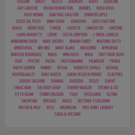
·
EUCERIN
·
GHOST
·
GILLETE
·
GIVENCHY
·
GUCCI
·
GUERLAIN
·
GUY LAROCHE
·
HELENA RUBINSTEIN
·
HERMÈS
·
HUGO BOSS
·
ISSEY MIYAKE
·
JEAN PAUL GAULTIER
·
JENNIFER LOPEZ
·
JESUS DEL POZO
·
JIMMY CHOO
·
JOHNSONS
·
JUICY COUTURE
·
KENZO
·
KÉRASTASE
·
L'ORÉAL
·
LACOSTE
·
LANCASTER
·
LANCÔME
·
LAURA BIAGIOTTI
·
LOEWE
·
LOLITA LEMPICKA
·
L`OREAL CABELLO
·
MANDARINA DUCK
·
MARC JACOBS
·
MARIAH CAREY
·
MASSIMO DUTTI
·
MINIATURAS
·
MIU MIU
·
MONT BLANC
·
MOSCHINO
·
MYRURGIA
·
NARCISO RODRIGUEZ
·
NIKOS
·
NINA RICCI
·
NIVEA
·
OBEY YOUR BODY
·
OLAY
·
OYSTER
·
PACHA
·
PACO RABANNE
·
PALMOLIVE
·
PRADA
·
RALPH LAUREN
·
RIMMEL
·
RITUAL
·
ROBERTO CAVALLI
·
ROCHAS
·
ROGER&GALLET
·
SANS SAUCIS
·
SARAH JESSICA PARKER
·
SCALPERS
·
SERGIO TACCHINI
·
SHAKIRA
·
SHISEIDO
·
SISLEY
·
SURVIT
·
TABAC-MAN
·
THE BODY SHOP
·
THIERRY MUGLER
·
TIFFANY & CO
·
TITTO BLUNI
·
TOMMY HILFIGER
·
TOUS
·
TRUSSARDI
·
ULTIMA
·
VALENTINO
·
VERSACE
·
VIALES
·
VICTORIO Y LUCCHINO
·
VIKTOR & ROLF
·
VITIS
·
WILKINSON
·
YVES SAINT LAURENT
·
ZADIG & VOLTAIRE