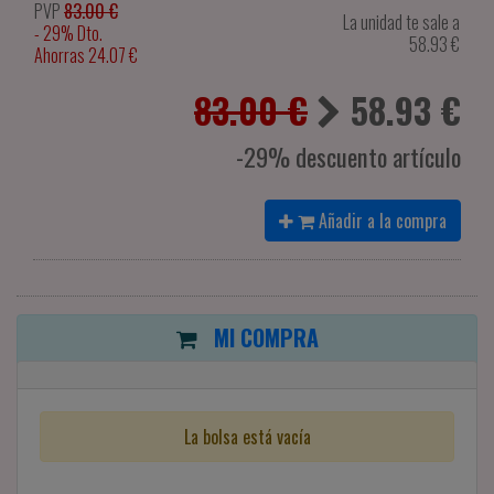
PVP
83.00 €
La unidad te sale a
- 29% Dto.
58.93
€
Ahorras 24.07 €
83.00 €
58.93
€
-29% descuento artículo
Añadir a la compra
MI COMPRA
La bolsa está vacía