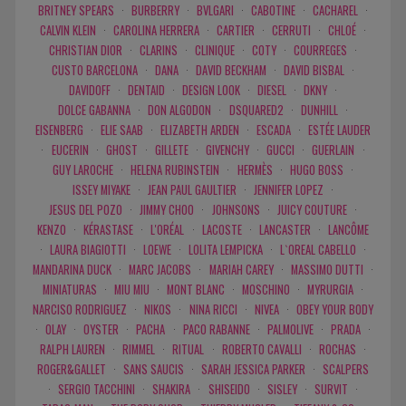
BRITNEY SPEARS
·
BURBERRY
·
BVLGARI
·
CABOTINE
·
CACHAREL
·
CALVIN KLEIN
·
CAROLINA HERRERA
·
CARTIER
·
CERRUTI
·
CHLOÉ
·
CHRISTIAN DIOR
·
CLARINS
·
CLINIQUE
·
COTY
·
COURREGES
·
CUSTO BARCELONA
·
DANA
·
DAVID BECKHAM
·
DAVID BISBAL
·
DAVIDOFF
·
DENTAID
·
DESIGN LOOK
·
DIESEL
·
DKNY
·
DOLCE GABANNA
·
DON ALGODON
·
DSQUARED2
·
DUNHILL
·
EISENBERG
·
ELIE SAAB
·
ELIZABETH ARDEN
·
ESCADA
·
ESTÉE LAUDER
·
EUCERIN
·
GHOST
·
GILLETE
·
GIVENCHY
·
GUCCI
·
GUERLAIN
·
GUY LAROCHE
·
HELENA RUBINSTEIN
·
HERMÈS
·
HUGO BOSS
·
ISSEY MIYAKE
·
JEAN PAUL GAULTIER
·
JENNIFER LOPEZ
·
JESUS DEL POZO
·
JIMMY CHOO
·
JOHNSONS
·
JUICY COUTURE
·
KENZO
·
KÉRASTASE
·
L'ORÉAL
·
LACOSTE
·
LANCASTER
·
LANCÔME
·
LAURA BIAGIOTTI
·
LOEWE
·
LOLITA LEMPICKA
·
L`OREAL CABELLO
·
MANDARINA DUCK
·
MARC JACOBS
·
MARIAH CAREY
·
MASSIMO DUTTI
·
MINIATURAS
·
MIU MIU
·
MONT BLANC
·
MOSCHINO
·
MYRURGIA
·
NARCISO RODRIGUEZ
·
NIKOS
·
NINA RICCI
·
NIVEA
·
OBEY YOUR BODY
·
OLAY
·
OYSTER
·
PACHA
·
PACO RABANNE
·
PALMOLIVE
·
PRADA
·
RALPH LAUREN
·
RIMMEL
·
RITUAL
·
ROBERTO CAVALLI
·
ROCHAS
·
ROGER&GALLET
·
SANS SAUCIS
·
SARAH JESSICA PARKER
·
SCALPERS
·
SERGIO TACCHINI
·
SHAKIRA
·
SHISEIDO
·
SISLEY
·
SURVIT
·