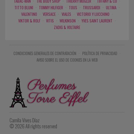
TABAC-MAN
·
THE BODY SHOP
·
THIERRY MUGLER
·
TIFFANY & CO
·
TITTO BLUNI
·
TOMMY HILFIGER
·
TOUS
·
TRUSSARDI
·
ULTIMA
·
VALENTINO
·
VERSACE
·
VIALES
·
VICTORIO Y LUCCHINO
·
VIKTOR & ROLF
·
VITIS
·
WILKINSON
·
YVES SAINT LAURENT
·
ZADIG & VOLTAIRE
CONDICIONES GENERALES DE CONTRATACIÓN
·
POLÍTICA DE PRIVACIDAD
·
AVISO SOBRE EL USO DE COOKIES EN LA WEB
Camila Vives Díaz
© 2026 All rights reserved