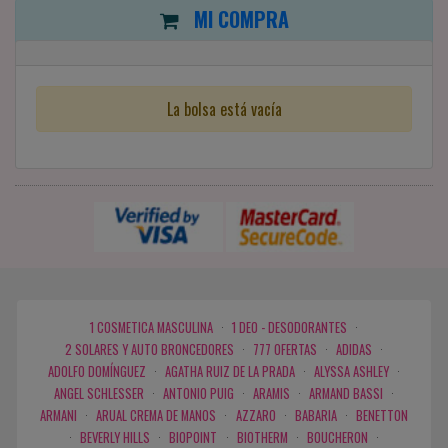
MI COMPRA
La bolsa está vacía
1 COSMETICA MASCULINA
·
1 DEO - DESODORANTES
·
2 SOLARES Y AUTO BRONCEDORES
·
777 OFERTAS
·
ADIDAS
·
ADOLFO DOMÍNGUEZ
·
AGATHA RUIZ DE LA PRADA
·
ALYSSA ASHLEY
·
ANGEL SCHLESSER
·
ANTONIO PUIG
·
ARAMIS
·
ARMAND BASSI
·
ARMANI
·
ARUAL CREMA DE MANOS
·
AZZARO
·
BABARIA
·
BENETTON
·
BEVERLY HILLS
·
BIOPOINT
·
BIOTHERM
·
BOUCHERON
·