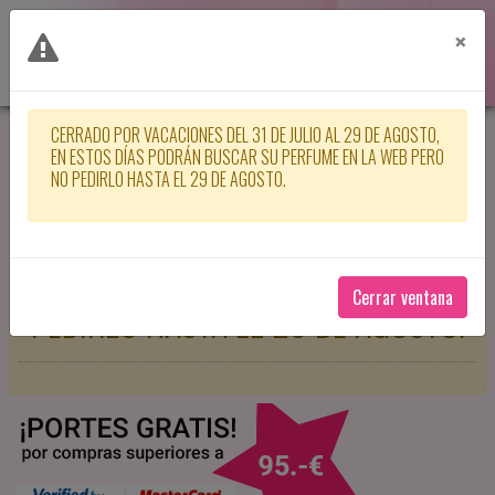
×
CERRADO POR VACACIONES DEL 31 DE JULIO AL 29 DE AGOSTO,
CERRADO POR VACACIONES DEL 31
EN ESTOS DÍAS PODRÁN BUSCAR SU PERFUME EN LA WEB PERO
NO PEDIRLO HASTA EL 29 DE AGOSTO.
DE JULIO AL 29 DE AGOSTO, EN
ESTOS DÍAS PODRÁN BUSCAR SU
PERFUME EN LA WEB PERO NO
Cerrar ventana
PEDIRLO HASTA EL 29 DE AGOSTO.