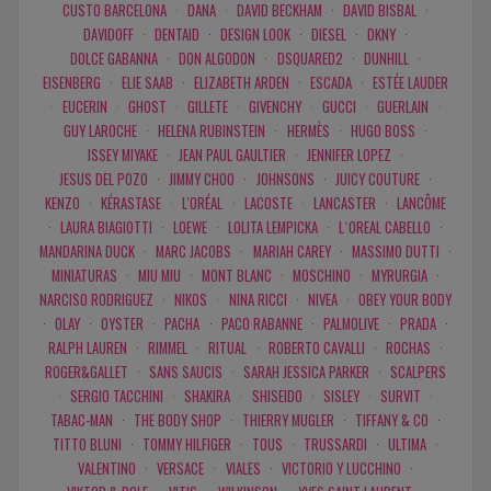
CUSTO BARCELONA
·
DANA
·
DAVID BECKHAM
·
DAVID BISBAL
·
DAVIDOFF
·
DENTAID
·
DESIGN LOOK
·
DIESEL
·
DKNY
·
DOLCE GABANNA
·
DON ALGODON
·
DSQUARED2
·
DUNHILL
·
EISENBERG
·
ELIE SAAB
·
ELIZABETH ARDEN
·
ESCADA
·
ESTÉE LAUDER
·
EUCERIN
·
GHOST
·
GILLETE
·
GIVENCHY
·
GUCCI
·
GUERLAIN
·
GUY LAROCHE
·
HELENA RUBINSTEIN
·
HERMÈS
·
HUGO BOSS
·
ISSEY MIYAKE
·
JEAN PAUL GAULTIER
·
JENNIFER LOPEZ
·
JESUS DEL POZO
·
JIMMY CHOO
·
JOHNSONS
·
JUICY COUTURE
·
KENZO
·
KÉRASTASE
·
L'ORÉAL
·
LACOSTE
·
LANCASTER
·
LANCÔME
·
LAURA BIAGIOTTI
·
LOEWE
·
LOLITA LEMPICKA
·
L`OREAL CABELLO
·
MANDARINA DUCK
·
MARC JACOBS
·
MARIAH CAREY
·
MASSIMO DUTTI
·
MINIATURAS
·
MIU MIU
·
MONT BLANC
·
MOSCHINO
·
MYRURGIA
·
NARCISO RODRIGUEZ
·
NIKOS
·
NINA RICCI
·
NIVEA
·
OBEY YOUR BODY
·
OLAY
·
OYSTER
·
PACHA
·
PACO RABANNE
·
PALMOLIVE
·
PRADA
·
RALPH LAUREN
·
RIMMEL
·
RITUAL
·
ROBERTO CAVALLI
·
ROCHAS
·
ROGER&GALLET
·
SANS SAUCIS
·
SARAH JESSICA PARKER
·
SCALPERS
·
SERGIO TACCHINI
·
SHAKIRA
·
SHISEIDO
·
SISLEY
·
SURVIT
·
TABAC-MAN
·
THE BODY SHOP
·
THIERRY MUGLER
·
TIFFANY & CO
·
TITTO BLUNI
·
TOMMY HILFIGER
·
TOUS
·
TRUSSARDI
·
ULTIMA
·
VALENTINO
·
VERSACE
·
VIALES
·
VICTORIO Y LUCCHINO
·