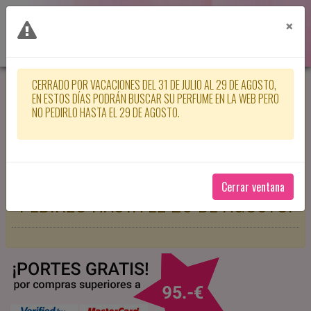
×
CERRADO POR VACACIONES DEL 31 DE JULIO AL 29 DE AGOSTO,
CERRADO POR VACACIONES DEL 31
EN ESTOS DÍAS PODRÁN BUSCAR SU PERFUME EN LA WEB PERO
NO PEDIRLO HASTA EL 29 DE AGOSTO.
DE JULIO AL 29 DE AGOSTO, EN
ESTOS DÍAS PODRÁN BUSCAR SU
PERFUME EN LA WEB PERO NO
Cerrar ventana
PEDIRLO HASTA EL 29 DE AGOSTO.