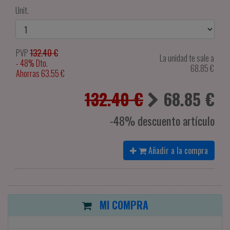
Unit.
PVP
132.40 €
La unidad te sale a
- 48% Dto.
68.85
€
Ahorras 63.55 €
132.40 €
68.85
€
-48% descuento artículo
Añadir a la compra
MI COMPRA