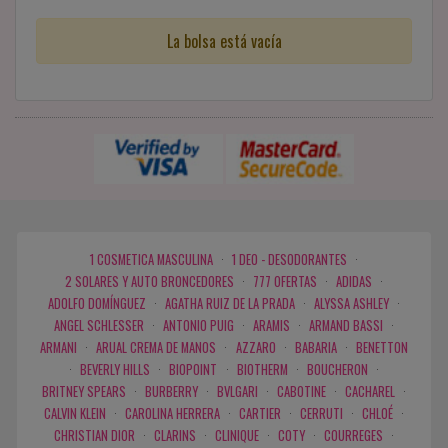
La bolsa está vacía
1 COSMETICA MASCULINA
·
1 DEO - DESODORANTES
·
2 SOLARES Y AUTO BRONCEDORES
·
777 OFERTAS
·
ADIDAS
·
ADOLFO DOMÍNGUEZ
·
AGATHA RUIZ DE LA PRADA
·
ALYSSA ASHLEY
·
ANGEL SCHLESSER
·
ANTONIO PUIG
·
ARAMIS
·
ARMAND BASSI
·
ARMANI
·
ARUAL CREMA DE MANOS
·
AZZARO
·
BABARIA
·
BENETTON
·
BEVERLY HILLS
·
BIOPOINT
·
BIOTHERM
·
BOUCHERON
·
BRITNEY SPEARS
·
BURBERRY
·
BVLGARI
·
CABOTINE
·
CACHAREL
·
CALVIN KLEIN
·
CAROLINA HERRERA
·
CARTIER
·
CERRUTI
·
CHLOÉ
·
CHRISTIAN DIOR
·
CLARINS
·
CLINIQUE
·
COTY
·
COURREGES
·