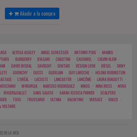
Añadir a la compra
RADA
·
ALYSSA ASHLEY
·
ANGEL SCHLESSER
·
ANTONIO PUIG
·
ARAMIS
·
SPEARS
·
BURBERRY
·
BVLGARI
·
CABOTINE
·
CACHAREL
·
CALVIN KLEIN
·
HAM
·
DAVID BISBAL
·
DAVIDOFF
·
DENTAID
·
DESIGN LOOK
·
DIESEL
·
DKNY
LLETE
·
GIVENCHY
·
GUCCI
·
GUERLAIN
·
GUY LAROCHE
·
HELENA RUBINSTEIN
RASTASE
·
L'ORÉAL
·
LACOSTE
·
LANCASTER
·
LANCÔME
·
LAURA BIAGIOTTI
·
MOSCHINO
·
MYRURGIA
·
NARCISO RODRIGUEZ
·
NIKOS
·
NINA RICCI
·
NIVEA
·
ROGER&GALLET
·
SANS SAUCIS
·
SARAH JESSICA PARKER
·
SCALPERS
·
IGER
·
TOUS
·
TRUSSARDI
·
ULTIMA
·
VALENTINO
·
VERSACE
·
VIALES
·
& VOLTAIRE
ES EN LA WEB