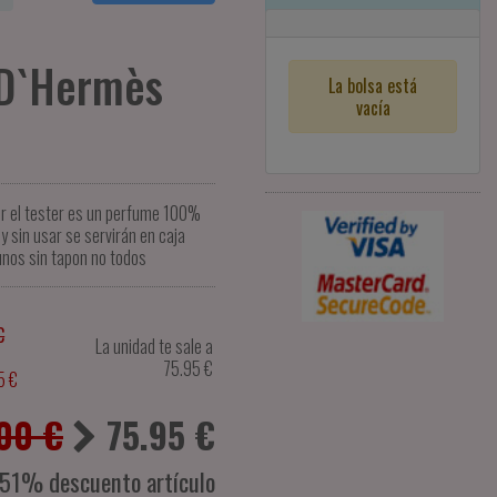
 D`Hermès
La bolsa está
vacía
er el tester es un perfume 100%
y sin usar se servirán en caja
unos sin tapon no todos
€
La unidad te sale a
75.95
€
5 €
00 €
75.95
€
-51% descuento artículo