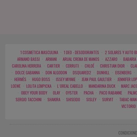
1 COSMETICA MASCULINA
·
1 DEO - DESODORANTES
·
2 SOLARES Y AUTO 
ARMAND BASSI
·
ARMANI
·
ARUAL CREMA DE MANOS
·
AZZARO
·
BABARIA
CAROLINA HERRERA
·
CARTIER
·
CERRUTI
·
CHLOÉ
·
CHRISTIAN DIOR
·
CLA
·
DOLCE GABANNA
·
DON ALGODON
·
DSQUARED2
·
DUNHILL
·
EISENBERG
·
·
HERMÈS
·
HUGO BOSS
·
ISSEY MIYAKE
·
JEAN PAUL GAULTIER
·
JENNIFER LO
LOEWE
·
LOLITA LEMPICKA
·
L`OREAL CABELLO
·
MANDARINA DUCK
·
MARC JAC
·
OBEY YOUR BODY
·
OLAY
·
OYSTER
·
PACHA
·
PACO RABANNE
·
PALMO
SERGIO TACCHINI
·
SHAKIRA
·
SHISEIDO
·
SISLEY
·
SURVIT
·
TABAC-MAN
VICTORIO
CONDICIONE