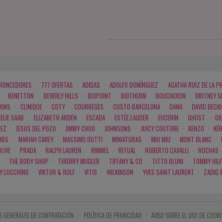
BRONCEDORES
·
777 OFERTAS
·
ADIDAS
·
ADOLFO DOMÍNGUEZ
·
AGATHA RUIZ DE LA P
·
BENETTON
·
BEVERLY HILLS
·
BIOPOINT
·
BIOTHERM
·
BOUCHERON
·
BRITNEY 
RINS
·
CLINIQUE
·
COTY
·
COURREGES
·
CUSTO BARCELONA
·
DANA
·
DAVID BECK
ELIE SAAB
·
ELIZABETH ARDEN
·
ESCADA
·
ESTÉE LAUDER
·
EUCERIN
·
GHOST
·
GI
PEZ
·
JESUS DEL POZO
·
JIMMY CHOO
·
JOHNSONS
·
JUICY COUTURE
·
KENZO
·
KÉ
OBS
·
MARIAH CAREY
·
MASSIMO DUTTI
·
MINIATURAS
·
MIU MIU
·
MONT BLANC
·
LIVE
·
PRADA
·
RALPH LAUREN
·
RIMMEL
·
RITUAL
·
ROBERTO CAVALLI
·
ROCHAS
·
THE BODY SHOP
·
THIERRY MUGLER
·
TIFFANY & CO
·
TITTO BLUNI
·
TOMMY HILF
 Y LUCCHINO
·
VIKTOR & ROLF
·
VITIS
·
WILKINSON
·
YVES SAINT LAURENT
·
ZADIG 
S GENERALES DE CONTRATACIÓN
·
POLÍTICA DE PRIVACIDAD
·
AVISO SOBRE EL USO DE COOKI