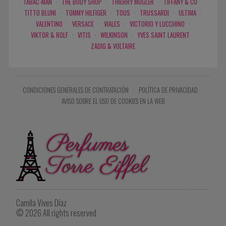
TABAC-MAN
·
THE BODY SHOP
·
THIERRY MUGLER
·
TIFFANY & CO
·
TITTO BLUNI
·
TOMMY HILFIGER
·
TOUS
·
TRUSSARDI
·
ULTIMA
·
VALENTINO
·
VERSACE
·
VIALES
·
VICTORIO Y LUCCHINO
·
VIKTOR & ROLF
·
VITIS
·
WILKINSON
·
YVES SAINT LAURENT
·
ZADIG & VOLTAIRE
CONDICIONES GENERALES DE CONTRATACIÓN
·
POLÍTICA DE PRIVACIDAD
·
AVISO SOBRE EL USO DE COOKIES EN LA WEB
Camila Vives Díaz
© 2026 All rights reserved