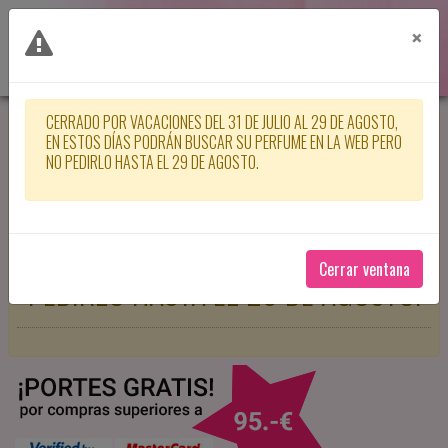
×
CERRADO POR VACACIONES DEL 31 DE JULIO AL 29 DE AGOSTO,
CERRADO POR VACACIONES DEL 31
EN ESTOS DÍAS PODRÁN BUSCAR SU PERFUME EN LA WEB PERO
NO PEDIRLO HASTA EL 29 DE AGOSTO.
DE JULIO AL 29 DE AGOSTO, EN
ESTOS DÍAS PODRÁN BUSCAR SU
PERFUME EN LA WEB PERO NO
Cerrar ventana
PEDIRLO HASTA EL 29 DE AGOSTO.