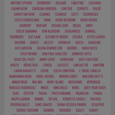
BRITNEY SPEARS
·
BURBERRY
·
BVLGARI
·
CABOTINE
·
CACHAREL
·
CALVIN KLEIN
·
CAROLINA HERRERA
·
CARTIER
·
CERRUTI
·
CHLOÉ
·
CHRISTIAN DIOR
·
CLARINS
·
CLINIQUE
·
COTY
·
COURREGES
·
CUSTO BARCELONA
·
DANA
·
DAVID BECKHAM
·
DAVID BISBAL
·
DAVIDOFF
·
DENTAID
·
DESIGN LOOK
·
DIESEL
·
DKNY
·
DOLCE GABANNA
·
DON ALGODON
·
DSQUARED2
·
DUNHILL
·
EISENBERG
·
ELIE SAAB
·
ELIZABETH ARDEN
·
ESCADA
·
ESTÉE LAUDER
·
EUCERIN
·
GHOST
·
GILLETE
·
GIVENCHY
·
GUCCI
·
GUERLAIN
·
GUY LAROCHE
·
HELENA RUBINSTEIN
·
HERMÈS
·
HUGO BOSS
·
ISSEY MIYAKE
·
JEAN PAUL GAULTIER
·
JENNIFER LOPEZ
·
JESUS DEL POZO
·
JIMMY CHOO
·
JOHNSONS
·
JUICY COUTURE
·
KENZO
·
KÉRASTASE
·
L'ORÉAL
·
LACOSTE
·
LANCASTER
·
LANCÔME
·
LAURA BIAGIOTTI
·
LOEWE
·
LOLITA LEMPICKA
·
L`OREAL CABELLO
·
MANDARINA DUCK
·
MARC JACOBS
·
MARIAH CAREY
·
MASSIMO DUTTI
·
MINIATURAS
·
MIU MIU
·
MONT BLANC
·
MOSCHINO
·
MYRURGIA
·
NARCISO RODRIGUEZ
·
NIKOS
·
NINA RICCI
·
NIVEA
·
OBEY YOUR BODY
·
OLAY
·
OYSTER
·
PACHA
·
PACO RABANNE
·
PALMOLIVE
·
PRADA
·
RALPH LAUREN
·
RIMMEL
·
RITUAL
·
ROBERTO CAVALLI
·
ROCHAS
·
ROGER&GALLET
·
SANS SAUCIS
·
SARAH JESSICA PARKER
·
SCALPERS
·
SERGIO TACCHINI
·
SHAKIRA
·
SHISEIDO
·
SISLEY
·
SURVIT
·