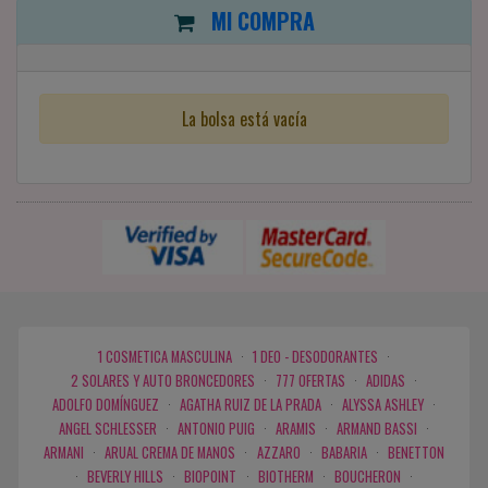
MI COMPRA
La bolsa está vacía
1 COSMETICA MASCULINA
·
1 DEO - DESODORANTES
·
2 SOLARES Y AUTO BRONCEDORES
·
777 OFERTAS
·
ADIDAS
·
ADOLFO DOMÍNGUEZ
·
AGATHA RUIZ DE LA PRADA
·
ALYSSA ASHLEY
·
ANGEL SCHLESSER
·
ANTONIO PUIG
·
ARAMIS
·
ARMAND BASSI
·
ARMANI
·
ARUAL CREMA DE MANOS
·
AZZARO
·
BABARIA
·
BENETTON
·
BEVERLY HILLS
·
BIOPOINT
·
BIOTHERM
·
BOUCHERON
·