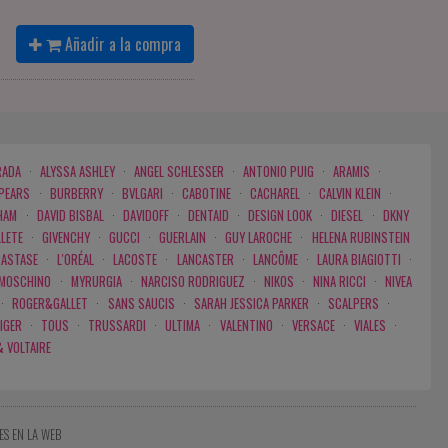
Añadir a la compra
RADA
·
ALYSSA ASHLEY
·
ANGEL SCHLESSER
·
ANTONIO PUIG
·
ARAMIS
·
SPEARS
·
BURBERRY
·
BVLGARI
·
CABOTINE
·
CACHAREL
·
CALVIN KLEIN
·
HAM
·
DAVID BISBAL
·
DAVIDOFF
·
DENTAID
·
DESIGN LOOK
·
DIESEL
·
DKNY
LLETE
·
GIVENCHY
·
GUCCI
·
GUERLAIN
·
GUY LAROCHE
·
HELENA RUBINSTEIN
RASTASE
·
L'ORÉAL
·
LACOSTE
·
LANCASTER
·
LANCÔME
·
LAURA BIAGIOTTI
·
MOSCHINO
·
MYRURGIA
·
NARCISO RODRIGUEZ
·
NIKOS
·
NINA RICCI
·
NIVEA
·
ROGER&GALLET
·
SANS SAUCIS
·
SARAH JESSICA PARKER
·
SCALPERS
·
IGER
·
TOUS
·
TRUSSARDI
·
ULTIMA
·
VALENTINO
·
VERSACE
·
VIALES
·
& VOLTAIRE
ES EN LA WEB