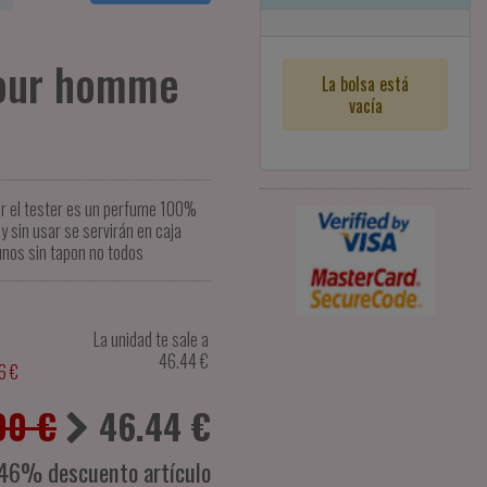
Pour homme
La bolsa está
vacía
er el tester es un perfume 100%
y sin usar se servirán en caja
unos sin tapon no todos
La unidad te sale a
46.44
€
6 €
00 €
46.44
€
46% descuento artículo