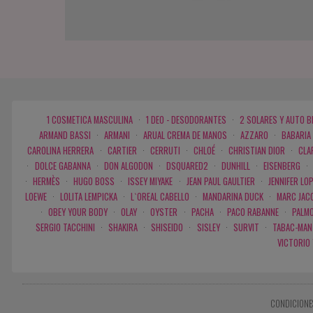
1 COSMETICA MASCULINA
·
1 DEO - DESODORANTES
·
2 SOLARES Y AUTO 
ARMAND BASSI
·
ARMANI
·
ARUAL CREMA DE MANOS
·
AZZARO
·
BABARIA
CAROLINA HERRERA
·
CARTIER
·
CERRUTI
·
CHLOÉ
·
CHRISTIAN DIOR
·
CLA
·
DOLCE GABANNA
·
DON ALGODON
·
DSQUARED2
·
DUNHILL
·
EISENBERG
·
·
HERMÈS
·
HUGO BOSS
·
ISSEY MIYAKE
·
JEAN PAUL GAULTIER
·
JENNIFER LO
LOEWE
·
LOLITA LEMPICKA
·
L`OREAL CABELLO
·
MANDARINA DUCK
·
MARC JAC
·
OBEY YOUR BODY
·
OLAY
·
OYSTER
·
PACHA
·
PACO RABANNE
·
PALMO
SERGIO TACCHINI
·
SHAKIRA
·
SHISEIDO
·
SISLEY
·
SURVIT
·
TABAC-MAN
VICTORIO
CONDICIONE