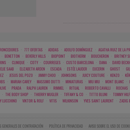
BRONCEDORES
·
777 OFERTAS
·
ADIDAS
·
ADOLFO DOMÍNGUEZ
·
AGATHA RUIZ DE LA P
·
BENETTON
·
BEVERLY HILLS
·
BIOPOINT
·
BIOTHERM
·
BOUCHERON
·
BRITNEY 
RINS
·
CLINIQUE
·
COTY
·
COURREGES
·
CUSTO BARCELONA
·
DANA
·
DAVID BECK
ELIE SAAB
·
ELIZABETH ARDEN
·
ESCADA
·
ESTÉE LAUDER
·
EUCERIN
·
GHOST
·
GI
PEZ
·
JESUS DEL POZO
·
JIMMY CHOO
·
JOHNSONS
·
JUICY COUTURE
·
KENZO
·
KÉ
OBS
·
MARIAH CAREY
·
MASSIMO DUTTI
·
MINIATURAS
·
MIU MIU
·
MONT BLANC
·
LIVE
·
PRADA
·
RALPH LAUREN
·
RIMMEL
·
RITUAL
·
ROBERTO CAVALLI
·
ROCHAS
·
THE BODY SHOP
·
THIERRY MUGLER
·
TIFFANY & CO
·
TITTO BLUNI
·
TOMMY HILF
 Y LUCCHINO
·
VIKTOR & ROLF
·
VITIS
·
WILKINSON
·
YVES SAINT LAURENT
·
ZADIG 
S GENERALES DE CONTRATACIÓN
·
POLÍTICA DE PRIVACIDAD
·
AVISO SOBRE EL USO DE COOKI