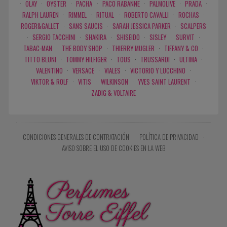
·
OLAY
·
OYSTER
·
PACHA
·
PACO RABANNE
·
PALMOLIVE
·
PRADA
·
RALPH LAUREN
·
RIMMEL
·
RITUAL
·
ROBERTO CAVALLI
·
ROCHAS
·
ROGER&GALLET
·
SANS SAUCIS
·
SARAH JESSICA PARKER
·
SCALPERS
·
SERGIO TACCHINI
·
SHAKIRA
·
SHISEIDO
·
SISLEY
·
SURVIT
·
TABAC-MAN
·
THE BODY SHOP
·
THIERRY MUGLER
·
TIFFANY & CO
·
TITTO BLUNI
·
TOMMY HILFIGER
·
TOUS
·
TRUSSARDI
·
ULTIMA
·
VALENTINO
·
VERSACE
·
VIALES
·
VICTORIO Y LUCCHINO
·
VIKTOR & ROLF
·
VITIS
·
WILKINSON
·
YVES SAINT LAURENT
·
ZADIG & VOLTAIRE
CONDICIONES GENERALES DE CONTRATACIÓN
·
POLÍTICA DE PRIVACIDAD
·
AVISO SOBRE EL USO DE COOKIES EN LA WEB