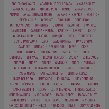
ADOLFO DOMÍNGUEZ
·
AGATHA RUIZ DE LA PRADA
·
ALYSSA ASHLEY
·
ANGEL SCHLESSER
·
ANTONIO PUIG
·
ARAMIS
·
ARMAND BASSI
·
ARMANI
·
ARUAL CREMA DE MANOS
·
AZZARO
·
BABARIA
·
BENETTON
·
BEVERLY HILLS
·
BIOPOINT
·
BIOTHERM
·
BOUCHERON
·
BRITNEY SPEARS
·
BURBERRY
·
BVLGARI
·
CABOTINE
·
CACHAREL
·
CALVIN KLEIN
·
CAROLINA HERRERA
·
CARTIER
·
CERRUTI
·
CHLOÉ
·
CHRISTIAN DIOR
·
CLARINS
·
CLINIQUE
·
COTY
·
COURREGES
·
CUSTO BARCELONA
·
DANA
·
DAVID BECKHAM
·
DAVID BISBAL
·
DAVIDOFF
·
DENTAID
·
DESIGN LOOK
·
DIESEL
·
DKNY
·
DOLCE GABANNA
·
DON ALGODON
·
DSQUARED2
·
DUNHILL
·
EISENBERG
·
ELIE SAAB
·
ELIZABETH ARDEN
·
ESCADA
·
ESTÉE LAUDER
·
EUCERIN
·
GHOST
·
GILLETE
·
GIVENCHY
·
GUCCI
·
GUERLAIN
·
GUY LAROCHE
·
HELENA RUBINSTEIN
·
HERMÈS
·
HUGO BOSS
·
ISSEY MIYAKE
·
JEAN PAUL GAULTIER
·
JENNIFER LOPEZ
·
JESUS DEL POZO
·
JIMMY CHOO
·
JOHNSONS
·
JUICY COUTURE
·
KENZO
·
KÉRASTASE
·
L'ORÉAL
·
LACOSTE
·
LANCASTER
·
LANCÔME
·
LAURA BIAGIOTTI
·
LOEWE
·
LOLITA LEMPICKA
·
L`OREAL CABELLO
·
MANDARINA DUCK
·
MARC JACOBS
·
MARIAH CAREY
·
MASSIMO DUTTI
·
MINIATURAS
·
MIU MIU
·
MONT BLANC
·
MOSCHINO
·
MYRURGIA
·
NARCISO RODRIGUEZ
·
NIKOS
·
NINA RICCI
·
NIVEA
·
OBEY YOUR BODY