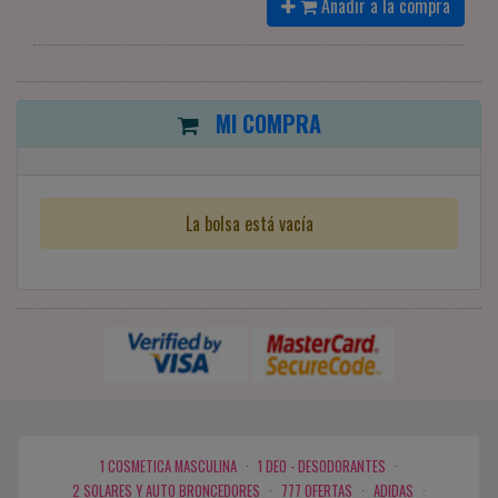
Añadir a la compra
MI COMPRA
La bolsa está vacía
1 COSMETICA MASCULINA
·
1 DEO - DESODORANTES
·
2 SOLARES Y AUTO BRONCEDORES
·
777 OFERTAS
·
ADIDAS
·