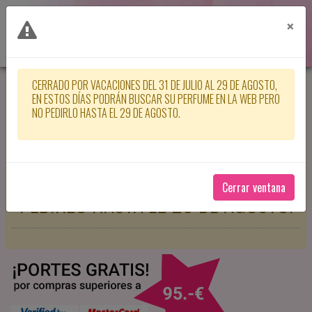
×
CERRADO POR VACACIONES DEL 31 DE JULIO AL 29 DE AGOSTO,
CERRADO POR VACACIONES DEL 31
EN ESTOS DÍAS PODRÁN BUSCAR SU PERFUME EN LA WEB PERO
NO PEDIRLO HASTA EL 29 DE AGOSTO.
DE JULIO AL 29 DE AGOSTO, EN
ESTOS DÍAS PODRÁN BUSCAR SU
PERFUME EN LA WEB PERO NO
Cerrar ventana
PEDIRLO HASTA EL 29 DE AGOSTO.