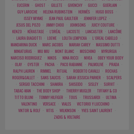
·
EUCERIN
·
GHOST
·
GILLETE
·
GIVENCHY
·
GUCCI
·
GUERLAIN
·
GUY LAROCHE
·
HELENA RUBINSTEIN
·
HERMÈS
·
HUGO BOSS
·
ISSEY MIYAKE
·
JEAN PAUL GAULTIER
·
JENNIFER LOPEZ
·
JESUS DEL POZO
·
JIMMY CHOO
·
JOHNSONS
·
JUICY COUTURE
·
KENZO
·
KÉRASTASE
·
L'ORÉAL
·
LACOSTE
·
LANCASTER
·
LANCÔME
·
LAURA BIAGIOTTI
·
LOEWE
·
LOLITA LEMPICKA
·
L`OREAL CABELLO
·
MANDARINA DUCK
·
MARC JACOBS
·
MARIAH CAREY
·
MASSIMO DUTTI
·
MINIATURAS
·
MIU MIU
·
MONT BLANC
·
MOSCHINO
·
MYRURGIA
·
NARCISO RODRIGUEZ
·
NIKOS
·
NINA RICCI
·
NIVEA
·
OBEY YOUR BODY
·
OLAY
·
OYSTER
·
PACHA
·
PACO RABANNE
·
PALMOLIVE
·
PRADA
·
RALPH LAUREN
·
RIMMEL
·
RITUAL
·
ROBERTO CAVALLI
·
ROCHAS
·
ROGER&GALLET
·
SANS SAUCIS
·
SARAH JESSICA PARKER
·
SCALPERS
·
SERGIO TACCHINI
·
SHAKIRA
·
SHISEIDO
·
SISLEY
·
SURVIT
·
TABAC-MAN
·
THE BODY SHOP
·
THIERRY MUGLER
·
TIFFANY & CO
·
TITTO BLUNI
·
TOMMY HILFIGER
·
TOUS
·
TRUSSARDI
·
ULTIMA
·
VALENTINO
·
VERSACE
·
VIALES
·
VICTORIO Y LUCCHINO
·
VIKTOR & ROLF
·
VITIS
·
WILKINSON
·
YVES SAINT LAURENT
·
ZADIG & VOLTAIRE