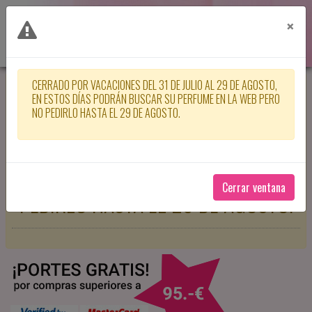
×
CERRADO POR VACACIONES DEL 31 DE JULIO AL 29 DE AGOSTO,
CERRADO POR VACACIONES DEL 31
EN ESTOS DÍAS PODRÁN BUSCAR SU PERFUME EN LA WEB PERO
NO PEDIRLO HASTA EL 29 DE AGOSTO.
DE JULIO AL 29 DE AGOSTO, EN
ESTOS DÍAS PODRÁN BUSCAR SU
PERFUME EN LA WEB PERO NO
Cerrar ventana
PEDIRLO HASTA EL 29 DE AGOSTO.