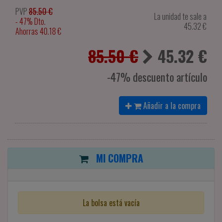
PVP
85.50 €
La unidad te sale a
- 47% Dto.
45.32
€
Ahorras 40.18 €
85.50 €
45.32
€
-47% descuento artículo
Añadir a la compra
MI COMPRA
La bolsa está vacía