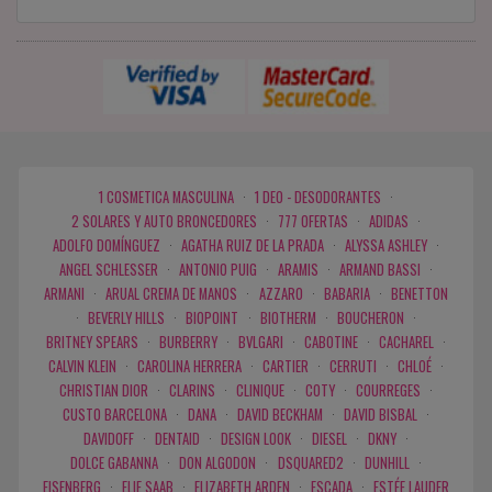
1 COSMETICA MASCULINA
·
1 DEO - DESODORANTES
·
2 SOLARES Y AUTO BRONCEDORES
·
777 OFERTAS
·
ADIDAS
·
ADOLFO DOMÍNGUEZ
·
AGATHA RUIZ DE LA PRADA
·
ALYSSA ASHLEY
·
ANGEL SCHLESSER
·
ANTONIO PUIG
·
ARAMIS
·
ARMAND BASSI
·
ARMANI
·
ARUAL CREMA DE MANOS
·
AZZARO
·
BABARIA
·
BENETTON
·
BEVERLY HILLS
·
BIOPOINT
·
BIOTHERM
·
BOUCHERON
·
BRITNEY SPEARS
·
BURBERRY
·
BVLGARI
·
CABOTINE
·
CACHAREL
·
CALVIN KLEIN
·
CAROLINA HERRERA
·
CARTIER
·
CERRUTI
·
CHLOÉ
·
CHRISTIAN DIOR
·
CLARINS
·
CLINIQUE
·
COTY
·
COURREGES
·
CUSTO BARCELONA
·
DANA
·
DAVID BECKHAM
·
DAVID BISBAL
·
DAVIDOFF
·
DENTAID
·
DESIGN LOOK
·
DIESEL
·
DKNY
·
DOLCE GABANNA
·
DON ALGODON
·
DSQUARED2
·
DUNHILL
·
EISENBERG
·
ELIE SAAB
·
ELIZABETH ARDEN
·
ESCADA
·
ESTÉE LAUDER