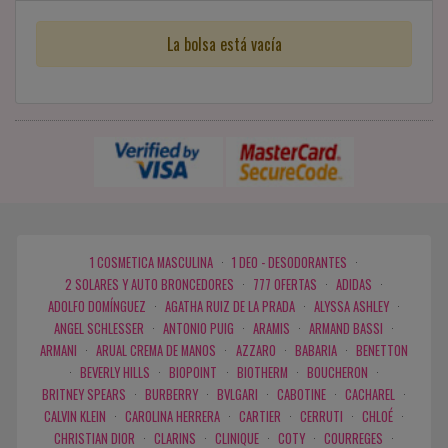
La bolsa está vacía
1 COSMETICA MASCULINA
·
1 DEO - DESODORANTES
·
2 SOLARES Y AUTO BRONCEDORES
·
777 OFERTAS
·
ADIDAS
·
ADOLFO DOMÍNGUEZ
·
AGATHA RUIZ DE LA PRADA
·
ALYSSA ASHLEY
·
ANGEL SCHLESSER
·
ANTONIO PUIG
·
ARAMIS
·
ARMAND BASSI
·
ARMANI
·
ARUAL CREMA DE MANOS
·
AZZARO
·
BABARIA
·
BENETTON
·
BEVERLY HILLS
·
BIOPOINT
·
BIOTHERM
·
BOUCHERON
·
BRITNEY SPEARS
·
BURBERRY
·
BVLGARI
·
CABOTINE
·
CACHAREL
·
CALVIN KLEIN
·
CAROLINA HERRERA
·
CARTIER
·
CERRUTI
·
CHLOÉ
·
CHRISTIAN DIOR
·
CLARINS
·
CLINIQUE
·
COTY
·
COURREGES
·