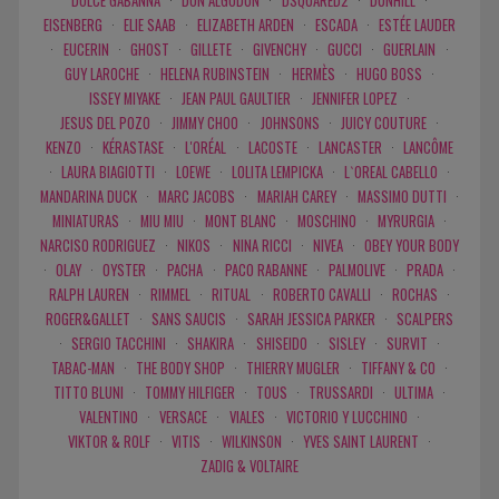
DOLCE GABANNA
·
DON ALGODON
·
DSQUARED2
·
DUNHILL
·
EISENBERG
·
ELIE SAAB
·
ELIZABETH ARDEN
·
ESCADA
·
ESTÉE LAUDER
·
EUCERIN
·
GHOST
·
GILLETE
·
GIVENCHY
·
GUCCI
·
GUERLAIN
·
GUY LAROCHE
·
HELENA RUBINSTEIN
·
HERMÈS
·
HUGO BOSS
·
ISSEY MIYAKE
·
JEAN PAUL GAULTIER
·
JENNIFER LOPEZ
·
JESUS DEL POZO
·
JIMMY CHOO
·
JOHNSONS
·
JUICY COUTURE
·
KENZO
·
KÉRASTASE
·
L'ORÉAL
·
LACOSTE
·
LANCASTER
·
LANCÔME
·
LAURA BIAGIOTTI
·
LOEWE
·
LOLITA LEMPICKA
·
L`OREAL CABELLO
·
MANDARINA DUCK
·
MARC JACOBS
·
MARIAH CAREY
·
MASSIMO DUTTI
·
MINIATURAS
·
MIU MIU
·
MONT BLANC
·
MOSCHINO
·
MYRURGIA
·
NARCISO RODRIGUEZ
·
NIKOS
·
NINA RICCI
·
NIVEA
·
OBEY YOUR BODY
·
OLAY
·
OYSTER
·
PACHA
·
PACO RABANNE
·
PALMOLIVE
·
PRADA
·
RALPH LAUREN
·
RIMMEL
·
RITUAL
·
ROBERTO CAVALLI
·
ROCHAS
·
ROGER&GALLET
·
SANS SAUCIS
·
SARAH JESSICA PARKER
·
SCALPERS
·
SERGIO TACCHINI
·
SHAKIRA
·
SHISEIDO
·
SISLEY
·
SURVIT
·
TABAC-MAN
·
THE BODY SHOP
·
THIERRY MUGLER
·
TIFFANY & CO
·
TITTO BLUNI
·
TOMMY HILFIGER
·
TOUS
·
TRUSSARDI
·
ULTIMA
·
VALENTINO
·
VERSACE
·
VIALES
·
VICTORIO Y LUCCHINO
·
VIKTOR & ROLF
·
VITIS
·
WILKINSON
·
YVES SAINT LAURENT
·
ZADIG & VOLTAIRE