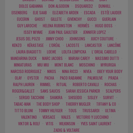
DOLCE GABANNA
·
DON ALGODON
·
DSQUARED2
·
DUNHILL
·
EISENBERG
·
ELIE SAAB
·
ELIZABETH ARDEN
·
ESCADA
·
ESTÉE LAUDER
·
EUCERIN
·
GHOST
·
GILLETE
·
GIVENCHY
·
GUCCI
·
GUERLAIN
·
GUY LAROCHE
·
HELENA RUBINSTEIN
·
HERMÈS
·
HUGO BOSS
·
ISSEY MIYAKE
·
JEAN PAUL GAULTIER
·
JENNIFER LOPEZ
·
JESUS DEL POZO
·
JIMMY CHOO
·
JOHNSONS
·
JUICY COUTURE
·
KENZO
·
KÉRASTASE
·
L'ORÉAL
·
LACOSTE
·
LANCASTER
·
LANCÔME
·
LAURA BIAGIOTTI
·
LOEWE
·
LOLITA LEMPICKA
·
L`OREAL CABELLO
·
MANDARINA DUCK
·
MARC JACOBS
·
MARIAH CAREY
·
MASSIMO DUTTI
·
MINIATURAS
·
MIU MIU
·
MONT BLANC
·
MOSCHINO
·
MYRURGIA
·
NARCISO RODRIGUEZ
·
NIKOS
·
NINA RICCI
·
NIVEA
·
OBEY YOUR BODY
·
OLAY
·
OYSTER
·
PACHA
·
PACO RABANNE
·
PALMOLIVE
·
PRADA
·
RALPH LAUREN
·
RIMMEL
·
RITUAL
·
ROBERTO CAVALLI
·
ROCHAS
·
ROGER&GALLET
·
SANS SAUCIS
·
SARAH JESSICA PARKER
·
SCALPERS
·
SERGIO TACCHINI
·
SHAKIRA
·
SHISEIDO
·
SISLEY
·
SURVIT
·
TABAC-MAN
·
THE BODY SHOP
·
THIERRY MUGLER
·
TIFFANY & CO
·
TITTO BLUNI
·
TOMMY HILFIGER
·
TOUS
·
TRUSSARDI
·
ULTIMA
·
VALENTINO
·
VERSACE
·
VIALES
·
VICTORIO Y LUCCHINO
·
VIKTOR & ROLF
·
VITIS
·
WILKINSON
·
YVES SAINT LAURENT
·
ZADIG & VOLTAIRE