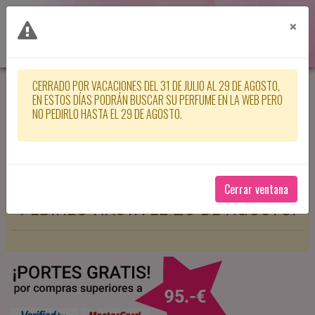
×
CERRADO POR VACACIONES DEL 31 DE JULIO AL 29 DE AGOSTO,
CERRADO POR VACACIONES DEL 31
EN ESTOS DÍAS PODRÁN BUSCAR SU PERFUME EN LA WEB PERO
NO PEDIRLO HASTA EL 29 DE AGOSTO.
DE JULIO AL 29 DE AGOSTO, EN
ESTOS DÍAS PODRÁN BUSCAR SU
PERFUME EN LA WEB PERO NO
Cerrar ventana
PEDIRLO HASTA EL 29 DE AGOSTO.