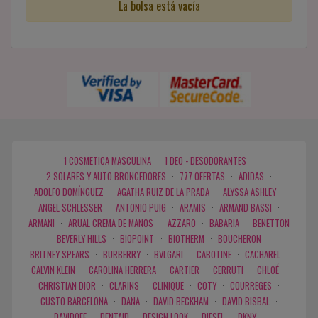
La bolsa está vacía
1 COSMETICA MASCULINA
·
1 DEO - DESODORANTES
·
2 SOLARES Y AUTO BRONCEDORES
·
777 OFERTAS
·
ADIDAS
·
ADOLFO DOMÍNGUEZ
·
AGATHA RUIZ DE LA PRADA
·
ALYSSA ASHLEY
·
ANGEL SCHLESSER
·
ANTONIO PUIG
·
ARAMIS
·
ARMAND BASSI
·
ARMANI
·
ARUAL CREMA DE MANOS
·
AZZARO
·
BABARIA
·
BENETTON
·
BEVERLY HILLS
·
BIOPOINT
·
BIOTHERM
·
BOUCHERON
·
BRITNEY SPEARS
·
BURBERRY
·
BVLGARI
·
CABOTINE
·
CACHAREL
·
CALVIN KLEIN
·
CAROLINA HERRERA
·
CARTIER
·
CERRUTI
·
CHLOÉ
·
CHRISTIAN DIOR
·
CLARINS
·
CLINIQUE
·
COTY
·
COURREGES
·
CUSTO BARCELONA
·
DANA
·
DAVID BECKHAM
·
DAVID BISBAL
·
DAVIDOFF
·
DENTAID
·
DESIGN LOOK
·
DIESEL
·
DKNY
·