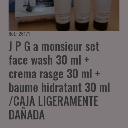
Ref.: 26171
J P G a monsieur set
face wash 30 ml +
crema rasge 30 ml +
baume hidratant 30 ml
/CAJA LIGERAMENTE
DAÑADA