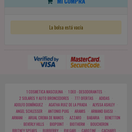
MI COMPRA
La bolsa está vacía
1 COSMETICA MASCULINA
·
1 DEO - DESODORANTES
·
2 SOLARES Y AUTO BRONCEDORES
·
777 OFERTAS
·
ADIDAS
·
ADOLFO DOMÍNGUEZ
·
AGATHA RUIZ DE LA PRADA
·
ALYSSA ASHLEY
·
ANGEL SCHLESSER
·
ANTONIO PUIG
·
ARAMIS
·
ARMAND BASSI
·
ARMANI
·
ARUAL CREMA DE MANOS
·
AZZARO
·
BABARIA
·
BENETTON
·
BEVERLY HILLS
·
BIOPOINT
·
BIOTHERM
·
BOUCHERON
·
BRITNEY SPEARS
·
BURBERRY
·
BVLGARI
·
CABOTINE
·
CACHAREL
·