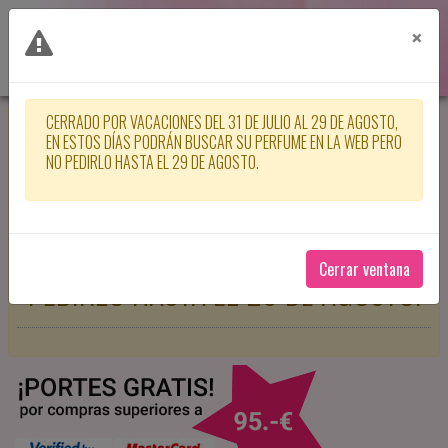
×
CERRADO POR VACACIONES DEL 31 DE JULIO AL 29 DE AGOSTO,
CERRADO POR VACACIONES DEL 31
EN ESTOS DÍAS PODRÁN BUSCAR SU PERFUME EN LA WEB PERO
NO PEDIRLO HASTA EL 29 DE AGOSTO.
DE JULIO AL 29 DE AGOSTO, EN
ESTOS DÍAS PODRÁN BUSCAR SU
PERFUME EN LA WEB PERO NO
Cerrar ventana
PEDIRLO HASTA EL 29 DE AGOSTO.