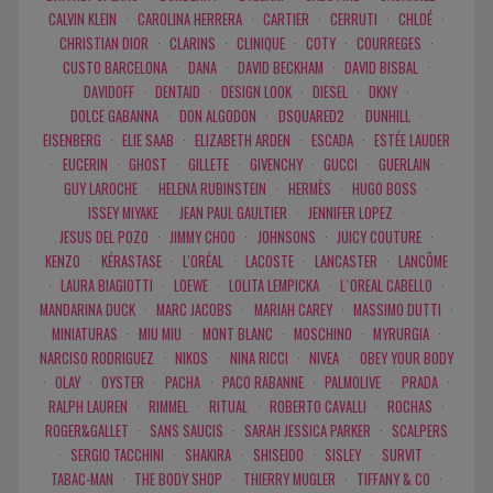
CALVIN KLEIN
·
CAROLINA HERRERA
·
CARTIER
·
CERRUTI
·
CHLOÉ
·
CHRISTIAN DIOR
·
CLARINS
·
CLINIQUE
·
COTY
·
COURREGES
·
CUSTO BARCELONA
·
DANA
·
DAVID BECKHAM
·
DAVID BISBAL
·
DAVIDOFF
·
DENTAID
·
DESIGN LOOK
·
DIESEL
·
DKNY
·
DOLCE GABANNA
·
DON ALGODON
·
DSQUARED2
·
DUNHILL
·
EISENBERG
·
ELIE SAAB
·
ELIZABETH ARDEN
·
ESCADA
·
ESTÉE LAUDER
·
EUCERIN
·
GHOST
·
GILLETE
·
GIVENCHY
·
GUCCI
·
GUERLAIN
·
GUY LAROCHE
·
HELENA RUBINSTEIN
·
HERMÈS
·
HUGO BOSS
·
ISSEY MIYAKE
·
JEAN PAUL GAULTIER
·
JENNIFER LOPEZ
·
JESUS DEL POZO
·
JIMMY CHOO
·
JOHNSONS
·
JUICY COUTURE
·
KENZO
·
KÉRASTASE
·
L'ORÉAL
·
LACOSTE
·
LANCASTER
·
LANCÔME
·
LAURA BIAGIOTTI
·
LOEWE
·
LOLITA LEMPICKA
·
L`OREAL CABELLO
·
MANDARINA DUCK
·
MARC JACOBS
·
MARIAH CAREY
·
MASSIMO DUTTI
·
MINIATURAS
·
MIU MIU
·
MONT BLANC
·
MOSCHINO
·
MYRURGIA
·
NARCISO RODRIGUEZ
·
NIKOS
·
NINA RICCI
·
NIVEA
·
OBEY YOUR BODY
·
OLAY
·
OYSTER
·
PACHA
·
PACO RABANNE
·
PALMOLIVE
·
PRADA
·
RALPH LAUREN
·
RIMMEL
·
RITUAL
·
ROBERTO CAVALLI
·
ROCHAS
·
ROGER&GALLET
·
SANS SAUCIS
·
SARAH JESSICA PARKER
·
SCALPERS
·
SERGIO TACCHINI
·
SHAKIRA
·
SHISEIDO
·
SISLEY
·
SURVIT
·
TABAC-MAN
·
THE BODY SHOP
·
THIERRY MUGLER
·
TIFFANY & CO
·