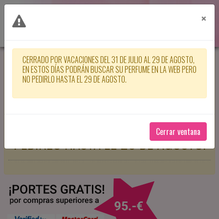
×
CERRADO POR VACACIONES DEL 31 DE JULIO AL 29 DE AGOSTO,
CERRADO POR VACACIONES DEL 31
EN ESTOS DÍAS PODRÁN BUSCAR SU PERFUME EN LA WEB PERO
NO PEDIRLO HASTA EL 29 DE AGOSTO.
DE JULIO AL 29 DE AGOSTO, EN
ESTOS DÍAS PODRÁN BUSCAR SU
PERFUME EN LA WEB PERO NO
Cerrar ventana
PEDIRLO HASTA EL 29 DE AGOSTO.