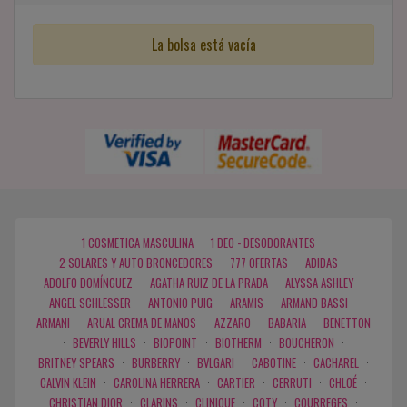
La bolsa está vacía
1 COSMETICA MASCULINA
·
1 DEO - DESODORANTES
·
2 SOLARES Y AUTO BRONCEDORES
·
777 OFERTAS
·
ADIDAS
·
ADOLFO DOMÍNGUEZ
·
AGATHA RUIZ DE LA PRADA
·
ALYSSA ASHLEY
·
ANGEL SCHLESSER
·
ANTONIO PUIG
·
ARAMIS
·
ARMAND BASSI
·
ARMANI
·
ARUAL CREMA DE MANOS
·
AZZARO
·
BABARIA
·
BENETTON
·
BEVERLY HILLS
·
BIOPOINT
·
BIOTHERM
·
BOUCHERON
·
BRITNEY SPEARS
·
BURBERRY
·
BVLGARI
·
CABOTINE
·
CACHAREL
·
CALVIN KLEIN
·
CAROLINA HERRERA
·
CARTIER
·
CERRUTI
·
CHLOÉ
·
CHRISTIAN DIOR
·
CLARINS
·
CLINIQUE
·
COTY
·
COURREGES
·