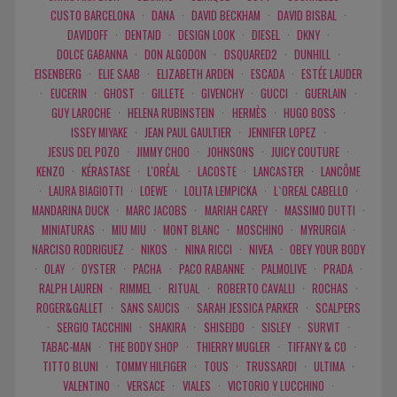
CUSTO BARCELONA
·
DANA
·
DAVID BECKHAM
·
DAVID BISBAL
·
DAVIDOFF
·
DENTAID
·
DESIGN LOOK
·
DIESEL
·
DKNY
·
DOLCE GABANNA
·
DON ALGODON
·
DSQUARED2
·
DUNHILL
·
EISENBERG
·
ELIE SAAB
·
ELIZABETH ARDEN
·
ESCADA
·
ESTÉE LAUDER
·
EUCERIN
·
GHOST
·
GILLETE
·
GIVENCHY
·
GUCCI
·
GUERLAIN
·
GUY LAROCHE
·
HELENA RUBINSTEIN
·
HERMÈS
·
HUGO BOSS
·
ISSEY MIYAKE
·
JEAN PAUL GAULTIER
·
JENNIFER LOPEZ
·
JESUS DEL POZO
·
JIMMY CHOO
·
JOHNSONS
·
JUICY COUTURE
·
KENZO
·
KÉRASTASE
·
L'ORÉAL
·
LACOSTE
·
LANCASTER
·
LANCÔME
·
LAURA BIAGIOTTI
·
LOEWE
·
LOLITA LEMPICKA
·
L`OREAL CABELLO
·
MANDARINA DUCK
·
MARC JACOBS
·
MARIAH CAREY
·
MASSIMO DUTTI
·
MINIATURAS
·
MIU MIU
·
MONT BLANC
·
MOSCHINO
·
MYRURGIA
·
NARCISO RODRIGUEZ
·
NIKOS
·
NINA RICCI
·
NIVEA
·
OBEY YOUR BODY
·
OLAY
·
OYSTER
·
PACHA
·
PACO RABANNE
·
PALMOLIVE
·
PRADA
·
RALPH LAUREN
·
RIMMEL
·
RITUAL
·
ROBERTO CAVALLI
·
ROCHAS
·
ROGER&GALLET
·
SANS SAUCIS
·
SARAH JESSICA PARKER
·
SCALPERS
·
SERGIO TACCHINI
·
SHAKIRA
·
SHISEIDO
·
SISLEY
·
SURVIT
·
TABAC-MAN
·
THE BODY SHOP
·
THIERRY MUGLER
·
TIFFANY & CO
·
TITTO BLUNI
·
TOMMY HILFIGER
·
TOUS
·
TRUSSARDI
·
ULTIMA
·
VALENTINO
·
VERSACE
·
VIALES
·
VICTORIO Y LUCCHINO
·