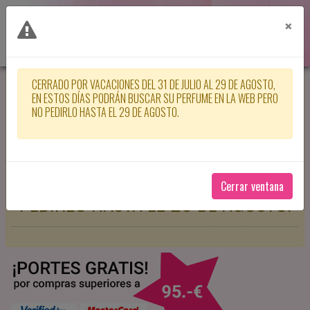
×
CERRADO POR VACACIONES DEL 31 DE JULIO AL 29 DE AGOSTO,
CERRADO POR VACACIONES DEL 31
EN ESTOS DÍAS PODRÁN BUSCAR SU PERFUME EN LA WEB PERO
NO PEDIRLO HASTA EL 29 DE AGOSTO.
DE JULIO AL 29 DE AGOSTO, EN
ESTOS DÍAS PODRÁN BUSCAR SU
PERFUME EN LA WEB PERO NO
Cerrar ventana
PEDIRLO HASTA EL 29 DE AGOSTO.