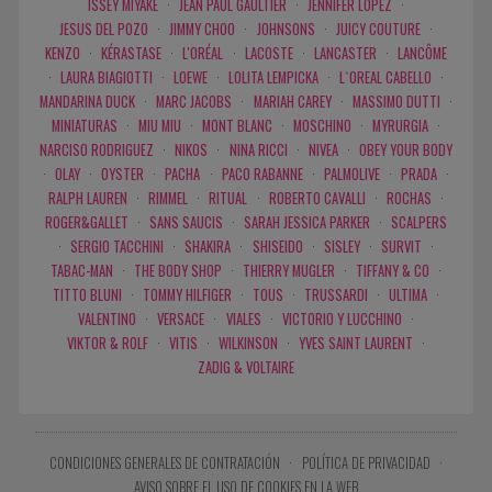
ISSEY MIYAKE
·
JEAN PAUL GAULTIER
·
JENNIFER LOPEZ
·
JESUS DEL POZO
·
JIMMY CHOO
·
JOHNSONS
·
JUICY COUTURE
·
KENZO
·
KÉRASTASE
·
L'ORÉAL
·
LACOSTE
·
LANCASTER
·
LANCÔME
·
LAURA BIAGIOTTI
·
LOEWE
·
LOLITA LEMPICKA
·
L`OREAL CABELLO
·
MANDARINA DUCK
·
MARC JACOBS
·
MARIAH CAREY
·
MASSIMO DUTTI
·
MINIATURAS
·
MIU MIU
·
MONT BLANC
·
MOSCHINO
·
MYRURGIA
·
NARCISO RODRIGUEZ
·
NIKOS
·
NINA RICCI
·
NIVEA
·
OBEY YOUR BODY
·
OLAY
·
OYSTER
·
PACHA
·
PACO RABANNE
·
PALMOLIVE
·
PRADA
·
RALPH LAUREN
·
RIMMEL
·
RITUAL
·
ROBERTO CAVALLI
·
ROCHAS
·
ROGER&GALLET
·
SANS SAUCIS
·
SARAH JESSICA PARKER
·
SCALPERS
·
SERGIO TACCHINI
·
SHAKIRA
·
SHISEIDO
·
SISLEY
·
SURVIT
·
TABAC-MAN
·
THE BODY SHOP
·
THIERRY MUGLER
·
TIFFANY & CO
·
TITTO BLUNI
·
TOMMY HILFIGER
·
TOUS
·
TRUSSARDI
·
ULTIMA
·
VALENTINO
·
VERSACE
·
VIALES
·
VICTORIO Y LUCCHINO
·
VIKTOR & ROLF
·
VITIS
·
WILKINSON
·
YVES SAINT LAURENT
·
ZADIG & VOLTAIRE
CONDICIONES GENERALES DE CONTRATACIÓN
·
POLÍTICA DE PRIVACIDAD
·
AVISO SOBRE EL USO DE COOKIES EN LA WEB