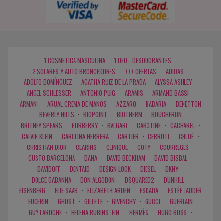
1 COSMETICA MASCULINA
·
1 DEO - DESODORANTES
·
2 SOLARES Y AUTO BRONCEDORES
·
777 OFERTAS
·
ADIDAS
·
ADOLFO DOMÍNGUEZ
·
AGATHA RUIZ DE LA PRADA
·
ALYSSA ASHLEY
·
ANGEL SCHLESSER
·
ANTONIO PUIG
·
ARAMIS
·
ARMAND BASSI
·
ARMANI
·
ARUAL CREMA DE MANOS
·
AZZARO
·
BABARIA
·
BENETTON
·
BEVERLY HILLS
·
BIOPOINT
·
BIOTHERM
·
BOUCHERON
·
BRITNEY SPEARS
·
BURBERRY
·
BVLGARI
·
CABOTINE
·
CACHAREL
·
CALVIN KLEIN
·
CAROLINA HERRERA
·
CARTIER
·
CERRUTI
·
CHLOÉ
·
CHRISTIAN DIOR
·
CLARINS
·
CLINIQUE
·
COTY
·
COURREGES
·
CUSTO BARCELONA
·
DANA
·
DAVID BECKHAM
·
DAVID BISBAL
·
DAVIDOFF
·
DENTAID
·
DESIGN LOOK
·
DIESEL
·
DKNY
·
DOLCE GABANNA
·
DON ALGODON
·
DSQUARED2
·
DUNHILL
·
EISENBERG
·
ELIE SAAB
·
ELIZABETH ARDEN
·
ESCADA
·
ESTÉE LAUDER
·
EUCERIN
·
GHOST
·
GILLETE
·
GIVENCHY
·
GUCCI
·
GUERLAIN
·
GUY LAROCHE
·
HELENA RUBINSTEIN
·
HERMÈS
·
HUGO BOSS
·